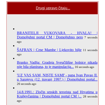
Drugi upravo čitaju...
BRANITELJI VUKOVARA - HVALA! |
Domoljubni portal CM | Domoljubno pero
7 seconds
ago
ŠAFRAN | Crne Mambe | Ljekovito bilje
11 seconds
ago
Branko Vadlja: Gradnja Sveučilišne bolnice nikada
nije bila planirana, to je manipulacija...
16 seconds ago
'UZ VAS SAM, NISTE SAMI' - papa Ivan Pavao II.
u Sarajevu (12. travanj 1997.) | Domoljubni portal...
26 seconds ago
14.8.1991.: Zločin srpskih terorista nad Hrvatima u
Kraljevčanima | Domoljubni portal CM |...
28 seconds
ago