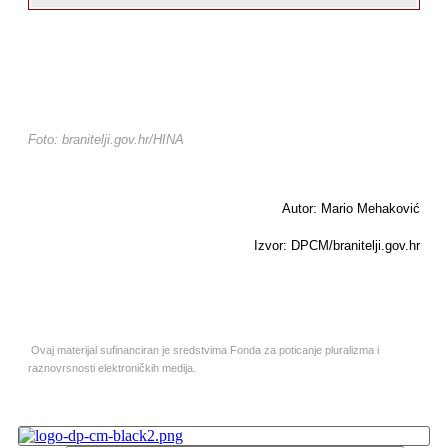
Foto: branitelji.gov.hr/HINA
Autor: Mario Mehaković
Izvor: DPCM/branitelji.gov.hr
Ovaj materijal sufinanciran je sredstvima Fonda za poticanje pluralizma i
raznovrsnosti elektroničkih medija.