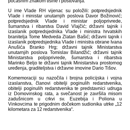
počasnim znakom tišine i poštovanja.
U ime Vlade RH vijenac su položili: potpredsjednik
Vlade i ministar unutarnjih poslova Davor Božinović;
potpredsjednik Vlade i ministar poljoprivrede,
šumarstva i ribarstva David Vlajčić; državni tajnik i
izaslanik potpredsjednika Vlade i ministra hrvatskih
branitelja Tome Medveda Zlatan Bašić; državni tajnik i
izaslanik potpredsjednika Vlade i ministra obrane Ivana
Anušića Branko Hrg; državni tajnik Ministarstva
unutarnjih poslova Tomislav Bilandžić; državni tajnik
Ministarstva poljoprivrede, šumarstva i ribarstva
Marinko Beljo te državni tajnik Ministarstva prostornog
uređenja, graditeljstva i državne imovine Dario Tišov.
Komemoraciji su nazočila i brojna policijska i vojna
izaslanstva, članovi obitelji poginulih redarstvenika,
obitelji poginulih redarstvenika te predstavnici udruga
iz Domovinskog rata, a svečanost je završila misom
zadušnicom u crkvi sv. Euzebija i Poliona u
Vinkovcima te prigodnim dočekom sudionika utrke „12
kilometara za 12 redarstvenika“.