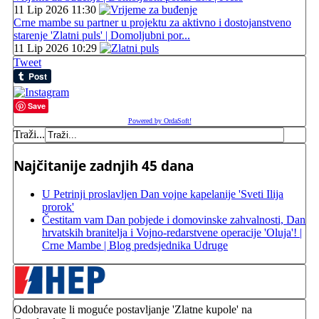
11 Lip 2026 11:30
Crne mambe su partner u projektu za aktivno i dostojanstveno
starenje 'Zlatni puls' | Domoljubni por...
11 Lip 2026 10:29
Tweet
Save
Powered by OrdaSoft!
Traži...
Najčitanije zadnjih 45 dana
U Petrinji proslavljen Dan vojne kapelanije 'Sveti Ilija
prorok'
Čestitam vam Dan pobjede i domovinske zahvalnosti, Dan
hrvatskih branitelja i Vojno-redarstvene operacije 'Oluja'! |
Crne Mambe | Blog predsjednika Udruge
Odobravate li moguće postavljanje 'Zlatne kupole' na