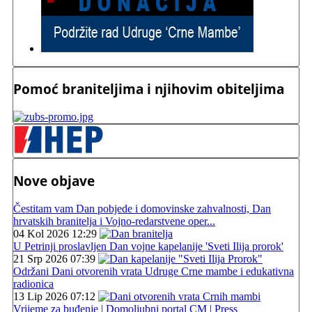
Pomoć braniteljima i njihovim obiteljima
Nove objave
Čestitam vam Dan pobjede i domovinske zahvalnosti, Dan
hrvatskih branitelja i Vojno-redarstvene oper...
04 Kol 2026 12:29
U Petrinji proslavljen Dan vojne kapelanije 'Sveti Ilija prorok'
21 Srp 2026 07:39
Održani Dani otvorenih vrata Udruge Crne mambe i edukativna
radionica
13 Lip 2026 07:12
Vrijeme za buđenje | Domoljubni portal CM | Press