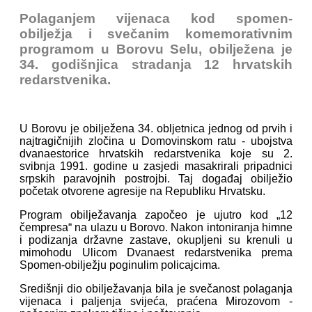
Polaganjem vijenaca kod spomen-
obilježja i svečanim komemorativnim
programom u Borovu Selu, obilježena je
34. godišnjica stradanja 12 hrvatskih
redarstvenika.
U Borovu je obilježena 34. obljetnica jednog od prvih i
najtragičnijih zločina u Domovinskom ratu - ubojstva
dvanaestorice hrvatskih redarstvenika koje su 2.
svibnja 1991. godine u zasjedi masakrirali pripadnici
srpskih paravojnih postrojbi. Taj događaj obilježio
početak otvorene agresije na Republiku Hrvatsku.
Program obilježavanja započeo je ujutro kod „12
čempresa“ na ulazu u Borovo. Nakon intoniranja himne
i podizanja državne zastave, okupljeni su krenuli u
mimohodu Ulicom Dvanaest redarstvenika prema
Spomen-obilježju poginulim policajcima.
Središnji dio obilježavanja bila je svečanost polaganja
vijenaca i paljenja svijeća, praćena Mirozovom -