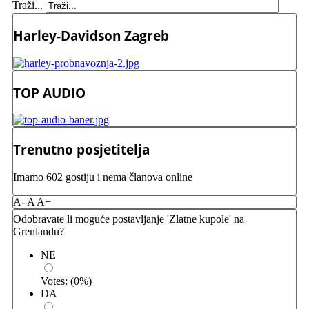
Traži...
Harley-Davidson Zagreb
TOP AUDIO
Trenutno posjetitelja
Imamo 602 gostiju i nema članova online
A-
A
A+
Odobravate li moguće postavljanje 'Zlatne kupole' na
Grenlandu?
NE
Votes:
(
0
%)
DA