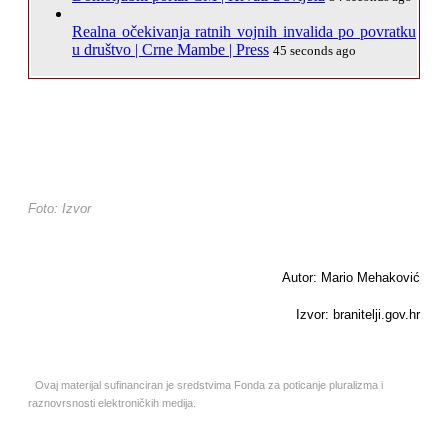
Realna očekivanja ratnih vojnih invalida po povratku
u društvo | Crne Mambe | Press
45 seconds ago
Foto: Izvor
Autor: Mario Mehaković
Izvor: branitelji.gov.hr
Ovaj materijal sufinanciran je sredstvima Fonda za poticanje pluralizma i
raznovrsnosti elektroničkih medija.