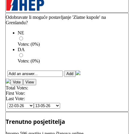
Odobravate li moguće postavljanje 'Zlatne kupole' na
Grenlandu?
NE
Votes:
(
0
%)
DA
Votes:
(
0
%)
Total Votes:
First Vote:
Last Vote:
Trenutno posjetitelja
Imamo 596 gostiju i nema članova online