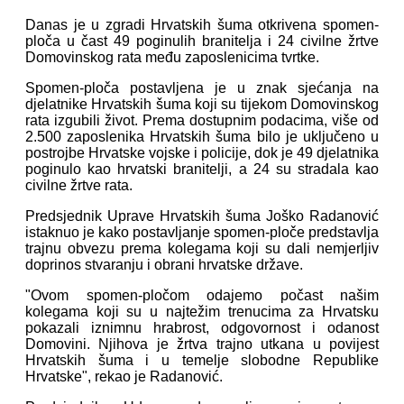
Danas je u zgradi Hrvatskih šuma otkrivena spomen-
ploča u čast 49 poginulih branitelja i 24 civilne žrtve
Domovinskog rata među zaposlenicima tvrtke.
Spomen-ploča postavljena je u znak sjećanja na
djelatnike Hrvatskih šuma koji su tijekom Domovinskog
rata izgubili život. Prema dostupnim podacima, više od
2.500 zaposlenika Hrvatskih šuma bilo je uključeno u
postrojbe Hrvatske vojske i policije, dok je 49 djelatnika
poginulo kao hrvatski branitelji, a 24 su stradala kao
civilne žrtve rata.
Predsjednik Uprave Hrvatskih šuma Joško Radanović
istaknuo je kako postavljanje spomen-ploče predstavlja
trajnu obvezu prema kolegama koji su dali nemjerljiv
doprinos stvaranju i obrani hrvatske države.
"Ovom spomen-pločom odajemo počast našim
kolegama koji su u najtežim trenucima za Hrvatsku
pokazali iznimnu hrabrost, odgovornost i odanost
Domovini. Njihova je žrtva trajno utkana u povijest
Hrvatskih šuma i u temelje slobodne Republike
Hrvatske", rekao je Radanović.