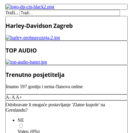
Traži...
Harley-Davidson Zagreb
TOP AUDIO
Trenutno posjetitelja
Imamo 597 gostiju i nema članova online
A-
A
A+
Odobravate li moguće postavljanje 'Zlatne kupole' na
Grenlandu?
NE
Votes:
(
0
%)