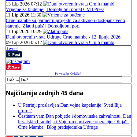
13 Lip 2026 07:12
Vrijeme za buđenje | Domoljubni portal CM | Press
11 Lip 2026 11:30
Crne mambe su partner u projektu za aktivno i dostojanstveno
starenje 'Zlatni puls' | Domoljubni por...
11 Lip 2026 10:29
Dani otvorenih vrata Udruge Crne mambe - 12. lipnja 2026.
09 Lip 2026 05:12
Tweet
Save
Powered by OrdaSoft!
Traži...
Najčitanije zadnjih 45 dana
U Petrinji proslavljen Dan vojne kapelanije 'Sveti Ilija
prorok'
Čestitam vam Dan pobjede i domovinske zahvalnosti, Dan
hrvatskih branitelja i Vojno-redarstvene operacije 'Oluja'! |
Crne Mambe | Blog predsjednika Udruge