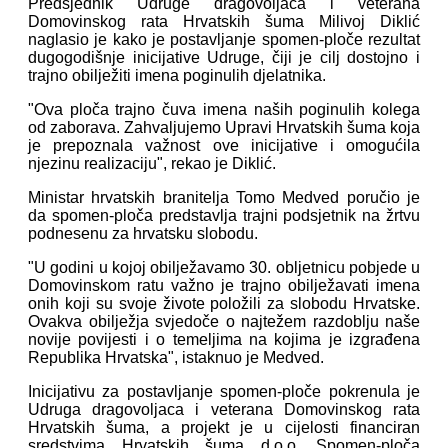
Predsjednik Udruge dragovoljaca i veterana
Domovinskog rata Hrvatskih šuma Milivoj Diklić
naglasio je kako je postavljanje spomen-ploče rezultat
dugogodišnje inicijative Udruge, čiji je cilj dostojno i
trajno obilježiti imena poginulih djelatnika.
"Ova ploča trajno čuva imena naših poginulih kolega
od zaborava. Zahvaljujemo Upravi Hrvatskih šuma koja
je prepoznala važnost ove inicijative i omogućila
njezinu realizaciju", rekao je Diklić.
Ministar hrvatskih branitelja Tomo Medved poručio je
da spomen-ploča predstavlja trajni podsjetnik na žrtvu
podnesenu za hrvatsku slobodu.
"U godini u kojoj obilježavamo 30. obljetnicu pobjede u
Domovinskom ratu važno je trajno obilježavati imena
onih koji su svoje živote položili za slobodu Hrvatske.
Ovakva obilježja svjedoče o najtežem razdoblju naše
novije povijesti i o temeljima na kojima je izgrađena
Republika Hrvatska", istaknuo je Medved.
Inicijativu za postavljanje spomen-ploče pokrenula je
Udruga dragovoljaca i veterana Domovinskog rata
Hrvatskih šuma, a projekt je u cijelosti financiran
sredstvima Hrvatskih šuma d.o.o. Spomen-ploča