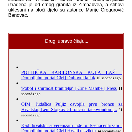
izrađena je od crnog granita iz Zimbabvea, a stihovi
uklesani na ploči djelo su autorice Marije Gregurović
Banovac.
Drugi upravo čitaju...
POLITIČKA BABILONSKA KULA LAŽI |
Domoljubni portal CM | Duhovni kutak
10 seconds ago
'Pobol i smrtnost branitelja' | Crne Mambe | Press
11
seconds ago
OIM: Judašica Puljiz osvojila prvu broncu za
Hrvatsku, Leni Stojković bronca u taekwondou |...
21
seconds ago
Kad hrvatski suverenizam uđe u ksenocentrizam |
Domoljubni portal CM | Hrvati u svijetu
34 seconds ago