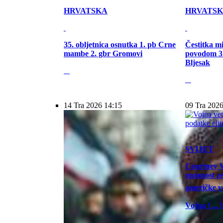
HRVATSKA
HRVATS
35. obljetnica osnutka 1. pb Crne
Čestitka m
mambe 2. gbr Gromovi
povodom 31
Bljesak
14 Tra 2026 14:15
09 Tra 2026
SVIJET
Courtney W
opasnost z
američke vo
Vojna [ ... ]