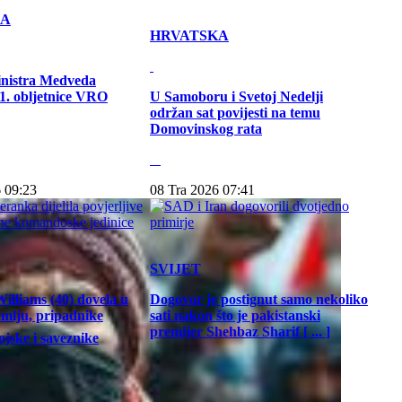
KA
HRVATSKA
inistra Medveda
. obljetnice VRO
U Samoboru i Svetoj Nedelji
održan sat povijesti na temu
Domovinskog rata
 09:23
08 Tra 2026 07:41
SVIJET
illiams (40) dovela u
Dogovor je postignut samo nekoliko
emlju, pripadnike
sati nakon što je pakistanski
premijer Shehbaz Sharif [ ... ]
jske i saveznike