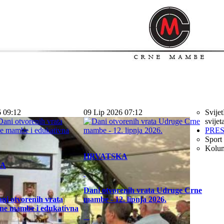
6 09:12
09 Lip 2026 07:12
Svijet
svijet
PRE
Sport
Kolu
HRVATSKA
KA
Dani otvorenih vrata Udruge Crne
ni otvorenih vrata
mambe - 12. lipnja 2026.
ne mambe i edukativna