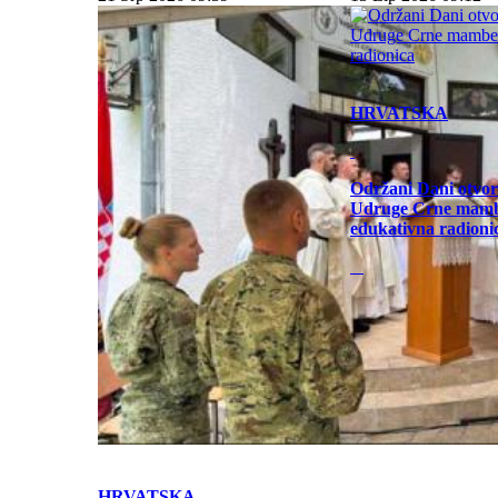
HRVATSKA
Održani Dani otvor
Udruge Crne mamb
edukativna radioni
HRVATSKA