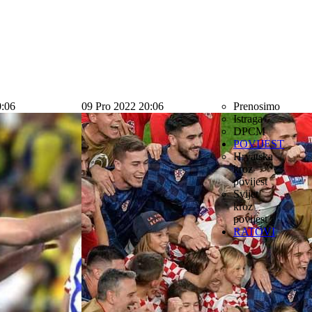
0:06
09 Pro 2022 20:06
Prenosimo
Istraga
DPCM
POVIJEST
Hrvatska
kroz
povijest
Svijet
kroz
povijest
RATOVI