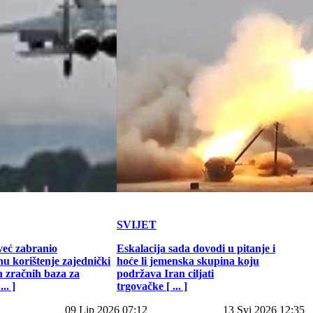
SVIJET
već zabranio
Eskalacija sada dovodi u pitanje i
u korištenje zajednički
hoće li jemenska skupina koju
h zračnih baza za
podržava Iran ciljati
.. ]
trgovačke [ ... ]
09 Lip 2026 07:12
13 Svi 2026 12:35