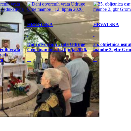
HRVATSKA
HRVATSKA
Dani otvorenih vrata Udruge
35. obljetnica osn
enih vrata
Crne mambe - 12. lipnja 2026.
mambe 2. gbr Gro
e i
ca