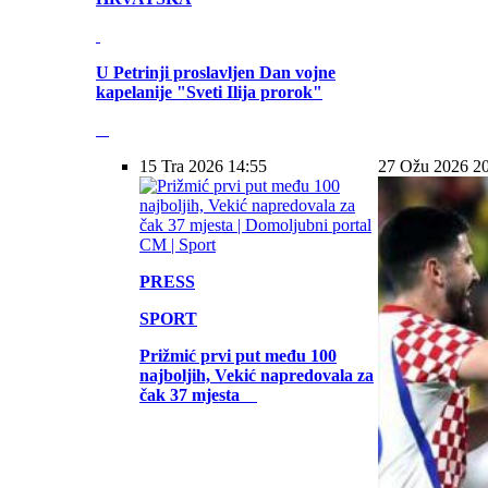
U Petrinji proslavljen Dan vojne
kapelanije "Sveti Ilija prorok"
15 Tra 2026 14:55
27 Ožu 2026 2
PRESS
SPORT
Prižmić prvi put među 100
najboljih, Vekić napredovala za
čak 37 mjesta