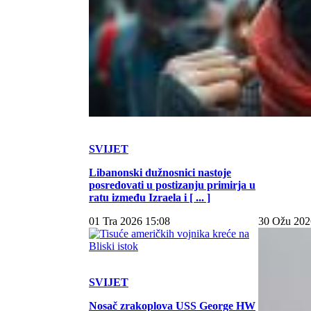
SVIJET
Libanonski dužnosnici nastoje
posredovati u postizanju primirja u
ratu između Izraela i [ ... ]
01 Tra 2026 15:08
30 Ožu 202
SVIJET
Nosač zrakoplova USS George HW