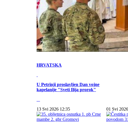
HRVATSKA
U Petrinji proslavljen Dan vojne
kapelanije "Sveti Ilija prorok"
13 Svi 2026 12:35
01 Svi 2026