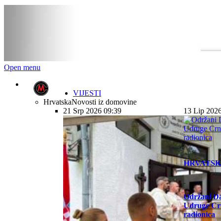
Open menu
VIJESTI
Hrvatska
Novosti iz domovine
21 Srp 2026 09:39
13 Lip 202
HRVATS
Održani Da
Udruge Cr
radionica