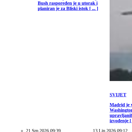
Bush raspoređen je u utorak i
planiran je za Bliski istok [ ... ]
SVIJET
Madrid je 
Washington
upravljani
izvođenje [ .
21 Srp 2026 09:39
13 Lip 2026 09:12