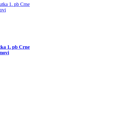
utka 1. pb Crne
movi