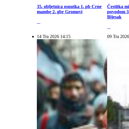
35. obljetnica osnutka 1. pb Crne
Čestitka m
mambe 2. gbr Gromovi
povodom 31
Bljesak
14 Tra 2026 14:15
09 Tra 2026