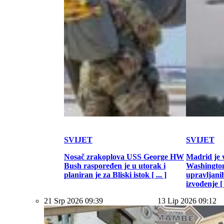
SVIJET
SVIJET
Nosač zrakoplova USS George HW
Madrid je 
Bush raspoređen je u utorak i
Washington
planiran je za Bliski istok [ ... ]
upravljani
izvođenje [ .
21 Srp 2026 09:39
13 Lip 2026 09:12