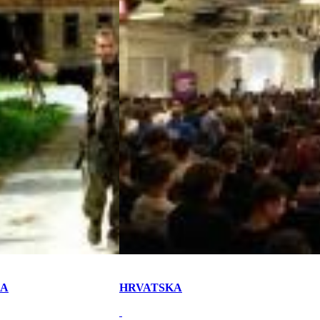
KA
HRVATSKA