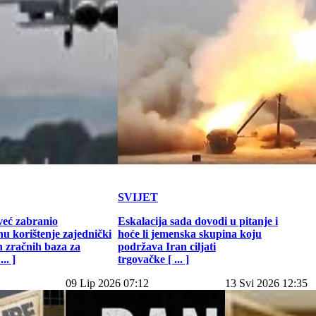
SVIJET
već zabranio
Eskalacija sada dovodi u pitanje i
u korištenje zajednički
hoće li jemenska skupina koju
h zračnih baza za
podržava Iran ciljati
.. ]
trgovačke [ ... ]
09 Lip 2026 07:12
13 Svi 2026 12:35