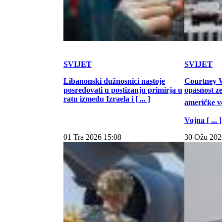
SVIJET
SVIJET
Libanonski dužnosnici nastoje
Courtney W
posredovati u postizanju primirja u
opasnost z
ratu između Izraela i [ ... ]
američke vo
Vojna [ ... ]
01 Tra 2026 15:08
30 Ožu 202