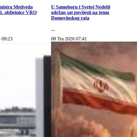
inistra Medveda
U Samoboru i Svetoj Nedelji
. obljetnice VRO
održan sat povijesti na temu
Domovinskog rata
 09:23
08 Tra 2026 07:41