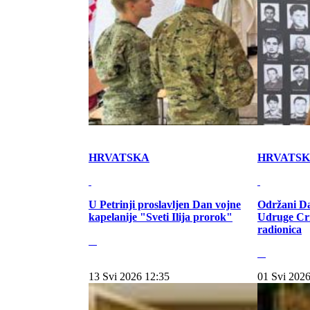
HRVATSKA
HRVATS
U Petrinji proslavljen Dan vojne
Održani Da
kapelanije "Sveti Ilija prorok"
Udruge Cr
radionica
13 Svi 2026 12:35
01 Svi 2026