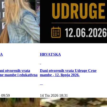
KA
HRVATSKA
ni otvorenih vrata
Dani otvorenih vrata Udruge Crne
ne mambe i edukativna
mambe - 12. lipnja 2026.
 09:59
14 Tra 2026 18:31