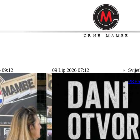
6 09:12
09 Lip 2026 07:12
Svijet
svijet
PRE
Sport
Kolu