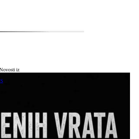
Novosti iz
a
SS
mne