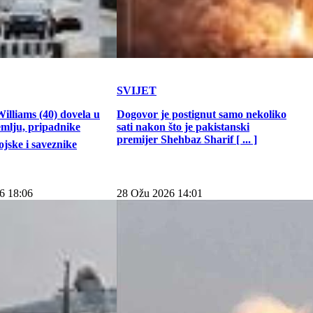
SVIJET
illiams (40) dovela u
Dogovor je postignut samo nekoliko
emlju, pripadnike
sati nakon što je pakistanski
premijer Shehbaz Sharif [ ... ]
jske i saveznike
6 18:06
28 Ožu 2026 14:01