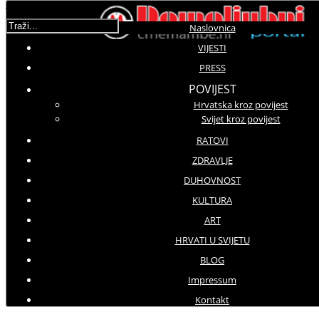
Traži...
Naslovnica
VIJESTI
PRESS
Molimo ocijenite
POVIJEST
Hrvatska kroz povijest
DPCM
Svijet kroz povijest
Ponedjeljak, 06 Rujan 2021 18:40
Hitovi: 2339
RATOVI
ZDRAVLJE
DUHOVNOST
PRESS
KULTURA
ART
HVU
HRVATI U SVIJETU
Cilj Pripremnog kampa je
BLOG
pripremiti nove kadete na vojnički
Impressum
život i kadetsku službu
Kontakt