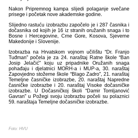
Nakon Pripremnog kampa slijedi polaganje svečane
prisege i početak nove akademske godine.
Slijedno rastuću izobrazbu započelo je i 287 časnika i
dočasnika od kojih je 16 iz stranih oružanih snaga i to
Bosne i Hercegovine, Crne Gore, Kosova, Sjeverne
Makedonije i Slovenije.
Izobrazba na Hrvatskom vojnom učilištu “Dr. Franjo
Tuđman” počela je za 24. naraštaj Ratne škole “Ban
Josip Jelačić” koju uz pripadnike Oružanih snaga
pohađaju i djelatnici MORH-a i MUP-a, 30. naraštaj
Zapovjedno stožerne škole “Blago Zadro”, 21. naraštaj
Temeljne časničke izobrazbe, 20. naraštaj Napredne
časničke izobrazbe i 20. naraštaj Visoke dočasničke
izobrazbe. U Dočasničkoj školi “Damir Tomljanović
Gavran” u Požegi svoju izobrazbu počeli su polaznici
59. naraštaja Temeljne dočasničke izobrazbe.
Foto: HVU