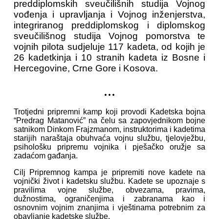
preddiplomskih sveučilišnih studija Vojnog
vođenja i upravljanja i Vojnog inženjerstva,
integriranog preddiplomskog i diplomskog
sveučilišnog studija Vojnog pomorstva te
vojnih pilota sudjeluje 117 kadeta, od kojih je
26 kadetkinja i 10 stranih kadeta iz Bosne i
Hercegovine, Crne Gore i Kosova.
...
Trotjedni pripremni kamp koji provodi Kadetska bojna
“Predrag Matanović” na čelu sa zapovjednikom bojne
satnikom Dinkom Frajzmanom, instruktorima i kadetima
starijih naraštaja obuhvaća vojnu službu, tjelovježbu,
psihološku pripremu vojnika i pješačko oružje sa
zadaćom gađanja.
Cilj Pripremnog kampa je pripremiti nove kadete na
vojnički život i kadetsku službu. Kadete se upoznaje s
pravilima vojne službe, obvezama, pravima,
dužnostima, ograničenjima i zabranama kao i
osnovnim vojnim znanjima i vještinama potrebnim za
obavljanje kadetske službe.