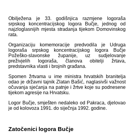
Obilježena je 33. godišnjica razmjene logoraša
srpskog koncentracijskog logora Bučje, jednog od
najzloglasnijih mjesta stradanja tijekom Domovinskog
rata.
Organizaciju komemoracije predvodila je Udruga
logoraša srpskog koncentracijskog logora Bučje
Požeško-slavonske županije, uz sudjelovanje
preživjelih logoraša, članova obitelji žrtava,
predstavnika vlasti i brojnih građana.
Spomen žrtvama u ime ministra hrvatskih branitelja
odao je državni tajnik Zlatan Bašić, naglasivši važnost
očuvanja sjećanja na patnje i žrtve koje su podnesene
tijekom agresije na Hrvatsku.
Logor Bučje, smješten nedaleko od Pakraca, djelovao
je od kolovoza 1991. do siječnja 1992. godine.
Zatočenici logora Bučje