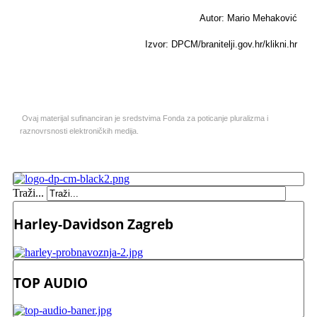
Autor: Mario Mehaković
Izvor: DPCM/branitelji.gov.hr/klikni.hr
Ovaj materijal sufinanciran je sredstvima Fonda za poticanje pluralizma i
raznovrsnosti elektroničkih medija.
Traži...
Harley-Davidson Zagreb
TOP AUDIO