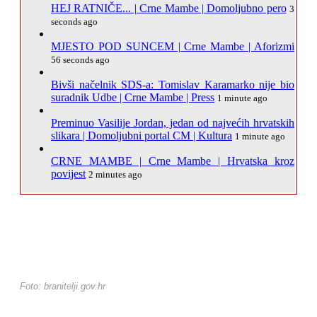
HEJ RATNIČE... | Crne Mambe | Domoljubno pero
3
seconds ago
MJESTO POD SUNCEM | Crne Mambe | Aforizmi
56 seconds ago
Bivši načelnik SDS-a: Tomislav Karamarko nije bio
suradnik Udbe | Crne Mambe | Press
1 minute ago
Preminuo Vasilije Jordan, jedan od najvećih hrvatskih
slikara | Domoljubni portal CM | Kultura
1 minute ago
CRNE MAMBE | Crne Mambe | Hrvatska kroz
povijest
2 minutes ago
Foto: branitelji.gov.hr