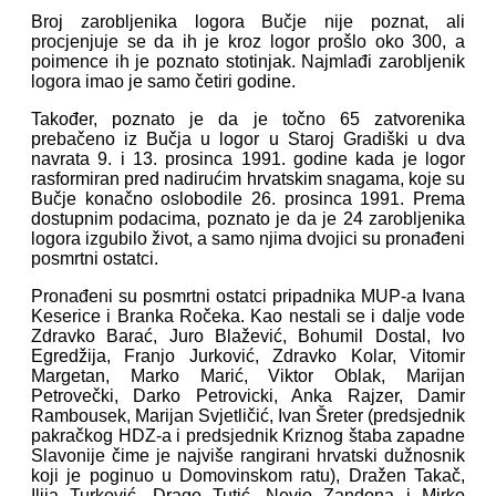
Broj zarobljenika logora Bučje nije poznat, ali
procjenjuje se da ih je kroz logor prošlo oko 300, a
poimence ih je poznato stotinjak. Najmlađi zarobljenik
logora imao je samo četiri godine.
Također, poznato je da je točno 65 zatvorenika
prebačeno iz Bučja u logor u Staroj Gradiški u dva
navrata 9. i 13. prosinca 1991. godine kada je logor
rasformiran pred nadirućim hrvatskim snagama, koje su
Bučje konačno oslobodile 26. prosinca 1991. Prema
dostupnim podacima, poznato je da je 24 zarobljenika
logora izgubilo život, a samo njima dvojici su pronađeni
posmrtni ostatci.
Pronađeni su posmrtni ostatci pripadnika MUP-a Ivana
Keserice i Branka Ročeka. Kao nestali se i dalje vode
Zdravko Barać, Juro Blažević, Bohumil Dostal, Ivo
Egredžija, Franjo Jurković, Zdravko Kolar, Vitomir
Margetan, Marko Marić, Viktor Oblak, Marijan
Petrovečki, Darko Petrovicki, Anka Rajzer, Damir
Rambousek, Marijan Svjetličić, Ivan Šreter (predsjednik
pakračkog HDZ-a i predsjednik Kriznog štaba zapadne
Slavonije čime je najviše rangirani hrvatski dužnosnik
koji je poginuo u Domovinskom ratu), Dražen Takač,
Ilija Turković, Drago Tutić, Nevio Zandona i Mirko