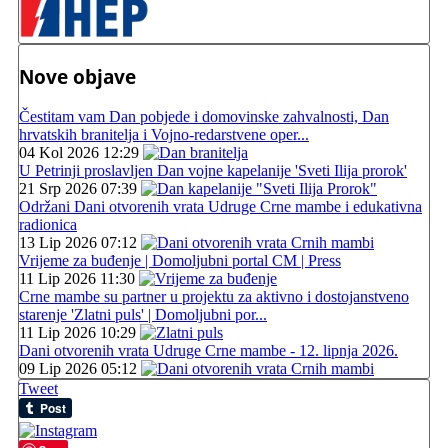
Nove objave
Čestitam vam Dan pobjede i domovinske zahvalnosti, Dan
hrvatskih branitelja i Vojno-redarstvene oper...
04 Kol 2026 12:29
U Petrinji proslavljen Dan vojne kapelanije 'Sveti Ilija prorok'
21 Srp 2026 07:39
Održani Dani otvorenih vrata Udruge Crne mambe i edukativna
radionica
13 Lip 2026 07:12
Vrijeme za buđenje | Domoljubni portal CM | Press
11 Lip 2026 11:30
Crne mambe su partner u projektu za aktivno i dostojanstveno
starenje 'Zlatni puls' | Domoljubni por...
11 Lip 2026 10:29
Dani otvorenih vrata Udruge Crne mambe - 12. lipnja 2026.
09 Lip 2026 05:12
Tweet