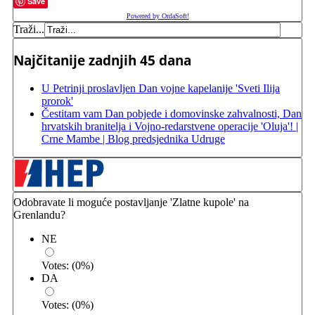
Save
Powered by OrdaSoft!
Traži...
Najčitanije zadnjih 45 dana
U Petrinji proslavljen Dan vojne kapelanije 'Sveti Ilija
prorok'
Čestitam vam Dan pobjede i domovinske zahvalnosti, Dan
hrvatskih branitelja i Vojno-redarstvene operacije 'Oluja'! |
Crne Mambe | Blog predsjednika Udruge
Odobravate li moguće postavljanje 'Zlatne kupole' na
Grenlandu?
NE
Votes:
(
0
%)
DA
Votes:
(
0
%)