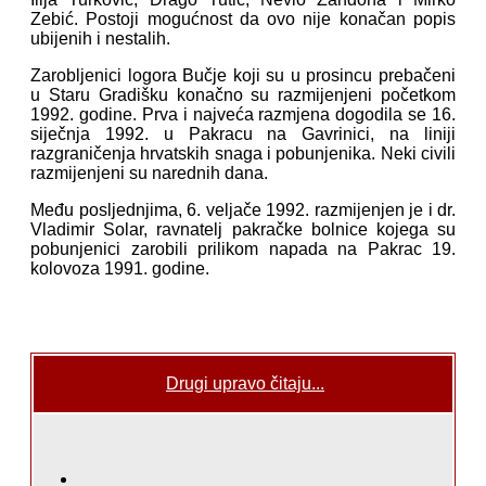
Zebić. Postoji mogućnost da ovo nije konačan popis
ubijenih i nestalih.
Zarobljenici logora Bučje koji su u prosincu prebačeni
u Staru Gradišku konačno su razmijenjeni početkom
1992. godine. Prva i najveća razmjena dogodila se 16.
siječnja 1992. u Pakracu na Gavrinici, na liniji
razgraničenja hrvatskih snaga i pobunjenika. Neki civili
razmijenjeni su narednih dana.
Među posljednjima, 6. veljače 1992. razmijenjen je i dr.
Vladimir Solar, ravnatelj pakračke bolnice kojega su
pobunjenici zarobili prilikom napada na Pakrac 19.
kolovoza 1991. godine.
Drugi upravo čitaju...