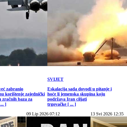
SVIJET
već zabranio
Eskalacija sada dovodi u pitanje i
u korištenje zajednički
hoće li jemenska skupina koju
h zračnih baza za
podržava Iran ciljati
.. ]
trgovačke [ ... ]
09 Lip 2026 07:12
13 Svi 2026 12:35