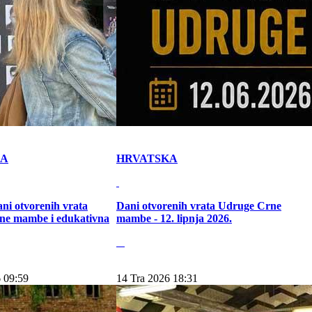
KA
HRVATSKA
ni otvorenih vrata
Dani otvorenih vrata Udruge Crne
ne mambe i edukativna
mambe - 12. lipnja 2026.
 09:59
14 Tra 2026 18:31