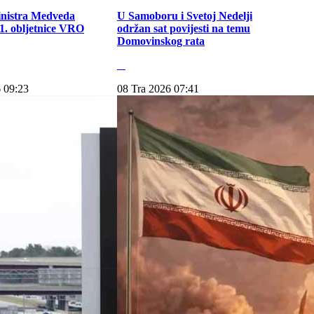
inistra Medveda
U Samoboru i Svetoj Nedelji
. obljetnice VRO
održan sat povijesti na temu
Domovinskog rata
 09:23
08 Tra 2026 07:41