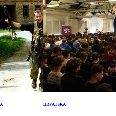
KA
HRVATSKA