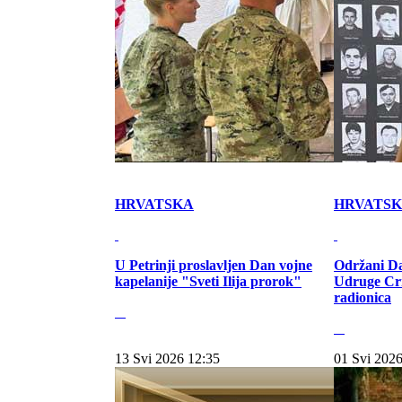
HRVATSKA
HRVATS
U Petrinji proslavljen Dan vojne
Održani Da
kapelanije "Sveti Ilija prorok"
Udruge Cr
radionica
13 Svi 2026 12:35
01 Svi 2026