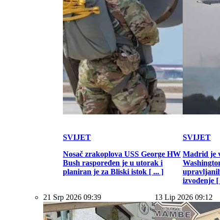
SVIJET
SVIJET
Nosač zrakoplova USS George HW
Madrid je 
Bush raspoređen je u utorak i
Washington
planiran je za Bliski istok [ ... ]
upravljani
izvođenje [ .
21 Srp 2026 09:39
13 Lip 2026 09:12