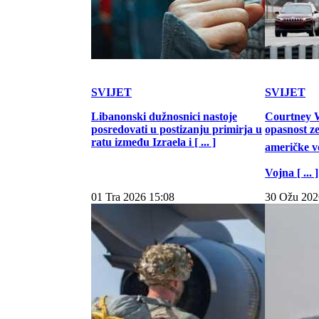
SVIJET
SVIJET
Libanonski dužnosnici nastoje
Courtney W
posredovati u postizanju primirja u
opasnost z
ratu između Izraela i [ ... ]
američke vo
Vojna [ ... ]
01 Tra 2026 15:08
30 Ožu 202