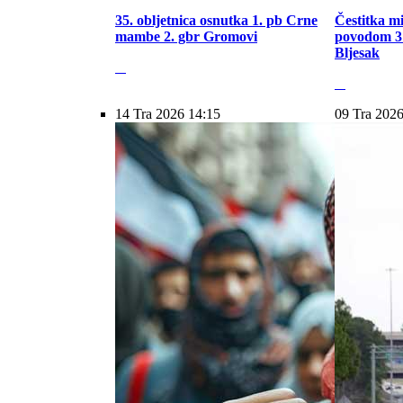
35. obljetnica osnutka 1. pb Crne
Čestitka m
mambe 2. gbr Gromovi
povodom 31
Bljesak
14 Tra 2026 14:15
09 Tra 2026