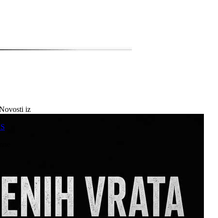
Novosti iz
a
SS
mne