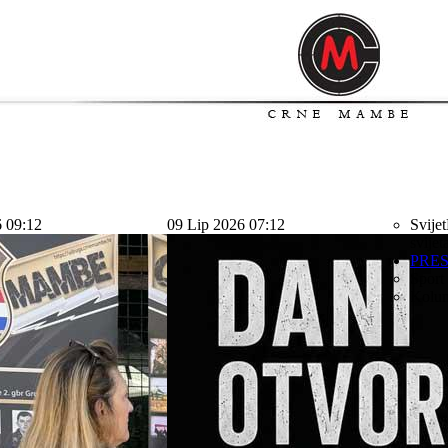
6 09:12
09 Lip 2026 07:12
Svijet
svijet
PRE
Sport
Kolu