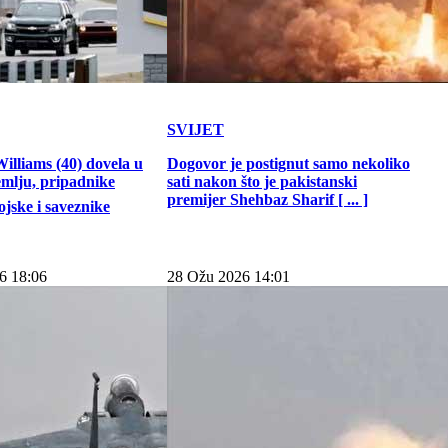
SVIJET
illiams (40) dovela u
Dogovor je postignut samo nekoliko
emlju, pripadnike
sati nakon što je pakistanski
premijer Shehbaz Sharif [ ... ]
jske i saveznike
6 18:06
28 Ožu 2026 14:01