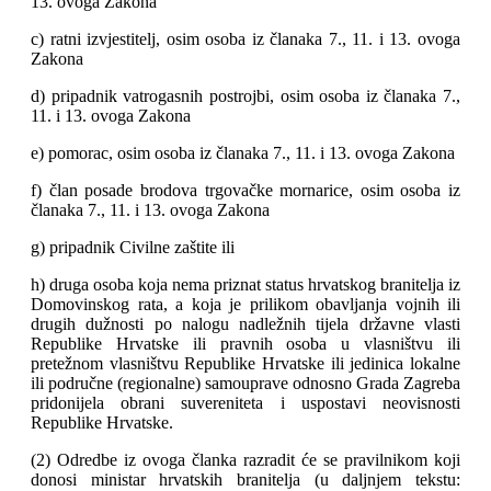
13. ovoga Zakona
c) ratni izvjestitelj, osim osoba iz članaka 7., 11. i 13. ovoga
Zakona
d) pripadnik vatrogasnih postrojbi, osim osoba iz članaka 7.,
11. i 13. ovoga Zakona
e) pomorac, osim osoba iz članaka 7., 11. i 13. ovoga Zakona
f) član posade brodova trgovačke mornarice, osim osoba iz
članaka 7., 11. i 13. ovoga Zakona
g) pripadnik Civilne zaštite ili
h) druga osoba koja nema priznat status hrvatskog branitelja iz
Domovinskog rata, a koja je prilikom obavljanja vojnih ili
drugih dužnosti po nalogu nadležnih tijela državne vlasti
Republike Hrvatske ili pravnih osoba u vlasništvu ili
pretežnom vlasništvu Republike Hrvatske ili jedinica lokalne
ili područne (regionalne) samouprave odnosno Grada Zagreba
pridonijela obrani suvereniteta i uspostavi neovisnosti
Republike Hrvatske.
(2) Odredbe iz ovoga članka razradit će se pravilnikom koji
donosi ministar hrvatskih branitelja (u daljnjem tekstu: