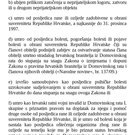
b) ubijen prilikom zatočenja u neprijateljskom logoru, zatvoru
ili u drugom neprijateljskom objektu
c) umro od posljedica rane ili ozljede zadobivene u obrani
suvereniteta Republike Hrvatske, a najkasnije do 31. prosinca
1997.
d) umro od posljedica bolesti, pogoršanja bolesti ili pojave
bolesti u obrani suvereniteta Republike Hrvatske čiji su
članovi obitelji podnijeli zahtjev za ostvarivanje statusa člana
obitelji smrtno stradalog hrvatskog branitelja iz Domovinskog
rata do stupanja na snagu Zakona o izmjenama i dopuni
Zakona o pravima hrvatskih branitelja iz Domovinskog rata i
članova njihovih obitelji (»Narodne novine«, br. 137/09.)
e) izvršio samoubojstvo kao posljedicu psihičke bolesti
uzrokovane sudjelovanjem u obrani suvereniteta Republike
Hrvatske do dana stupanja na snagu ovoga Zakona ili
f) umro kao hrvatski ratni vojni invalid iz Domovinskog rata I.
skupine s priznatim pravom na doplatak za njegu i pomoć
druge osobe od posljedica rane ili ozljede zadobivene u obrani
suvereniteta Republike Hrvatske, ili je umro od bolesti koja je
nastala kao posljedica oštećenja organizma zbog rane ili
ozljede na temelju koje mu je bio priznat status hrvatskog