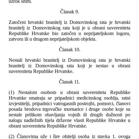
uzrok smrti.
Članak 9.
Zatočeni hrvatski branitelj iz Domovinskog rata je hrvatski
branitelj iz Domovinskog rata koji je u obrani suvereniteta
Republike Hrvatske bio zatočen u neprijateljskom logoru,
zatvoru ili u drugom neprijateljskom objektu.
Članak 10.
Nestali hrvatski branitelj iz Domovinskog rata je hrvatski
branitelj iz Domovinskog rata koji je nestao u obrani
suvereniteta Republike Hrvatske.
Članak 11.
(1) Nestalom osobom u obrani suvereniteta Republike
Hrvatske smatraju se pripadnici medicinskog osoblja, ratni
izvjestitelji, pripadnici vatrogasnih postrojbi, pomorci, članovi
posada brodova trgovačke mornarice i druge osobe koje su
nestale prilikom obavljanja vojnih ili drugih dužnosti po
nalogu nadležnih tijela državne vlasti Republike Hrvatske u
obrani suvereniteta Republike Hrvatske.
(2) Članovima uže i šire obitelji osoba iz stavka 1. ovoga