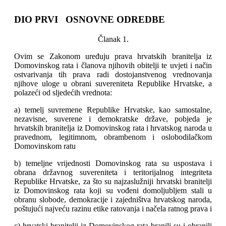
DIO PRVI OSNOVNE ODREDBE
Članak 1.
Ovim se Zakonom uređuju prava hrvatskih branitelja iz
Domovinskog rata i članova njihovih obitelji te uvjeti i način
ostvarivanja tih prava radi dostojanstvenog vrednovanja
njihove uloge u obrani suvereniteta Republike Hrvatske, a
polazeći od sljedećih vrednota:
a) temelj suvremene Republike Hrvatske, kao samostalne,
nezavisne, suverene i demokratske države, pobjeda je
hrvatskih branitelja iz Domovinskog rata i hrvatskog naroda u
pravednom, legitimnom, obrambenom i oslobodilačkom
Domovinskom ratu
b) temeljne vrijednosti Domovinskog rata su uspostava i
obrana državnog suvereniteta i teritorijalnog integriteta
Republike Hrvatske, za što su najzaslužniji hrvatski branitelji
iz Domovinskog rata koji su vođeni domoljubljem stali u
obranu slobode, demokracije i zajedništva hrvatskog naroda,
poštujući najveću razinu etike ratovanja i načela ratnog prava i
c) hrvatski branitelji iz Domovinskog rata branili su i obranili