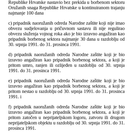
Republike Hrvatske nastavio bez prekida u borbenom sektoru
Oružanih snaga Republike Hrvatske u kontinuiranom trajanju
najmanje 100 dana
c) pripadnik naoružanih odreda Narodne zaštite koji nije imao
obvezu sudjelovanja u pričuvnom sastavu ili nije regulirao
obvezu služenja vojnog roka ako je bio izravno angažiran kao
pripadnik borbenog sektora najmanje 30 dana u razdoblju od
30. srpnja 1991. do 31. prosinca 1991.
d) pripadnik naoružanih odreda Narodne zaštite koji je bio
izravno angažiran kao pripadnik borbenog sektora, a koji je
pritom umro, ranjen ili ozlijeđen u razdoblju od 30. srpnja
1991. do 31. prosinca 1991.
e) pripadnik naoružanih odreda Narodne zaštite koji je bio
izravno angažiran kao pripadnik borbenog sektora, a koji je
pritom nestao u razdoblju od 30. srpnja 1991. do 31. prosinca
1991. i
f) pripadnik naoružanih odreda Narodne zaštite koji je bio
izravno angažiran kao pripadnik borbenog sektora, a koji je
pritom zatočen u neprijateljskom logoru, zatvoru ili drugom
neprijateljskom objektu u razdoblju od 30. srpnja 1991. do 31.
prosinca 1991.