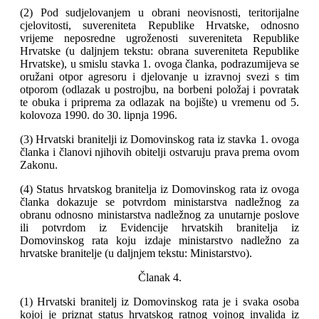
(2) Pod sudjelovanjem u obrani neovisnosti, teritorijalne
cjelovitosti, suvereniteta Republike Hrvatske, odnosno
vrijeme neposredne ugroženosti suvereniteta Republike
Hrvatske (u daljnjem tekstu: obrana suvereniteta Republike
Hrvatske), u smislu stavka 1. ovoga članka, podrazumijeva se
oružani otpor agresoru i djelovanje u izravnoj svezi s tim
otporom (odlazak u postrojbu, na borbeni položaj i povratak
te obuka i priprema za odlazak na bojište) u vremenu od 5.
kolovoza 1990. do 30. lipnja 1996.
(3) Hrvatski branitelji iz Domovinskog rata iz stavka 1. ovoga
članka i članovi njihovih obitelji ostvaruju prava prema ovom
Zakonu.
(4) Status hrvatskog branitelja iz Domovinskog rata iz ovoga
članka dokazuje se potvrdom ministarstva nadležnog za
obranu odnosno ministarstva nadležnog za unutarnje poslove
ili potvrdom iz Evidencije hrvatskih branitelja iz
Domovinskog rata koju izdaje ministarstvo nadležno za
hrvatske branitelje (u daljnjem tekstu: Ministarstvo).
Članak 4.
(1) Hrvatski branitelj iz Domovinskog rata je i svaka osoba
kojoj je priznat status hrvatskog ratnog vojnog invalida iz