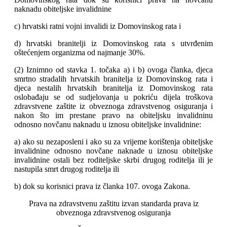
naknadu obiteljske invalidnine
c) hrvatski ratni vojni invalidi iz Domovinskog rata i
d) hrvatski branitelji iz Domovinskog rata s utvrđenim
oštećenjem organizma od najmanje 30%.
(2) Iznimno od stavka 1. točaka a) i b) ovoga članka, djeca
smrtno stradalih hrvatskih branitelja iz Domovinskog rata i
djeca nestalih hrvatskih branitelja iz Domovinskog rata
oslobađaju se od sudjelovanja u pokriću dijela troškova
zdravstvene zaštite iz obveznoga zdravstvenog osiguranja i
nakon što im prestane pravo na obiteljsku invalidninu
odnosno novčanu naknadu u iznosu obiteljske invalidnine:
a) ako su nezaposleni i ako su za vrijeme korištenja obiteljske
invalidnine odnosno novčane naknade u iznosu obiteljske
invalidnine ostali bez roditeljske skrbi drugog roditelja ili je
nastupila smrt drugog roditelja ili
b) dok su korisnici prava iz članka 107. ovoga Zakona.
Prava na zdravstvenu zaštitu izvan standarda prava iz
obveznoga zdravstvenog osiguranja