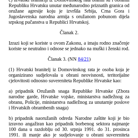
Republiku Hrvatsku unutar međunarodno priznatih granica od
oružane agresije koju je izvršila Srbija, Crna Gora i
Jugoslavenska narodna armija s oružanom pobunom dijela
srpskog pučanstva u Republici Hrvatskoj.
Članak 2.
Izrazi koji se koriste u ovom Zakonu, a imaju rodno značenje
koriste se neutralno i odnose se jednako na muški i ženski rod.
Članak 3. (NN
84/21
)
(1) Hrvatski branitelj iz Domovinskog rata je osoba koja je
organizirano sudjelovala u obrani neovisnosti, teritorijalne
cjelovitosti odnosno suvereniteta Republike Hrvatske kao:
a) pripadnik Oružanih snaga Republike Hrvatske (Zbora
narodne garde, Hrvatske vojske, ministarstva nadležnog za
obranu, Policije, ministarstva nadležnog za unutarnje poslove
i Hrvatskih obrambenih snaga)
b) pripadnik naoružanih odreda Narodne zaštite koji je bio
izravno angažiran kao pripadnik borbenog sektora najmanje
100 dana u razdoblju od 30. srpnja 1991. do 31. prosinca
1991. ili manje ako je sudjelovanje u obrani suvereniteta