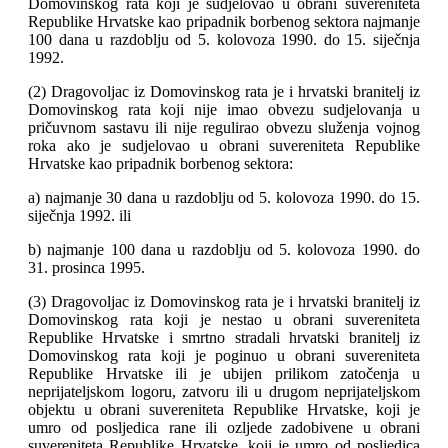
Domovinskog rata koji je sudjelovao u obrani suvereniteta
Republike Hrvatske kao pripadnik borbenog sektora najmanje
100 dana u razdoblju od 5. kolovoza 1990. do 15. siječnja
1992.
(2) Dragovoljac iz Domovinskog rata je i hrvatski branitelj iz
Domovinskog rata koji nije imao obvezu sudjelovanja u
pričuvnom sastavu ili nije regulirao obvezu služenja vojnog
roka ako je sudjelovao u obrani suvereniteta Republike
Hrvatske kao pripadnik borbenog sektora:
a) najmanje 30 dana u razdoblju od 5. kolovoza 1990. do 15.
siječnja 1992. ili
b) najmanje 100 dana u razdoblju od 5. kolovoza 1990. do
31. prosinca 1995.
(3) Dragovoljac iz Domovinskog rata je i hrvatski branitelj iz
Domovinskog rata koji je nestao u obrani suvereniteta
Republike Hrvatske i smrtno stradali hrvatski branitelj iz
Domovinskog rata koji je poginuo u obrani suvereniteta
Republike Hrvatske ili je ubijen prilikom zatočenja u
neprijateljskom logoru, zatvoru ili u drugom neprijateljskom
objektu u obrani suvereniteta Republike Hrvatske, koji je
umro od posljedica rane ili ozljede zadobivene u obrani
suvereniteta Republike Hrvatske, koji je umro od posljedica