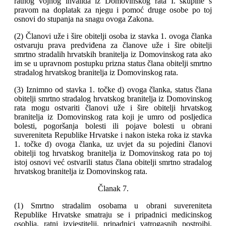
ratnog vojnog invalida iz Domovinskog rata I. skupine s
pravom na doplatak za njegu i pomoć druge osobe po toj
osnovi do stupanja na snagu ovoga Zakona.
(2) Članovi uže i šire obitelji osoba iz stavka 1. ovoga članka
ostvaruju prava predviđena za članove uže i šire obitelji
smrtno stradalih hrvatskih branitelja iz Domovinskog rata ako
im se u upravnom postupku prizna status člana obitelji smrtno
stradalog hrvatskog branitelja iz Domovinskog rata.
(3) Iznimno od stavka 1. točke d) ovoga članka, status člana
obitelji smrtno stradalog hrvatskog branitelja iz Domovinskog
rata mogu ostvariti članovi uže i šire obitelji hrvatskog
branitelja iz Domovinskog rata koji je umro od posljedica
bolesti, pogoršanja bolesti ili pojave bolesti u obrani
suvereniteta Republike Hrvatske i nakon isteka roka iz stavka
1. točke d) ovoga članka, uz uvjet da su pojedini članovi
obitelji tog hrvatskog branitelja iz Domovinskog rata po toj
istoj osnovi već ostvarili status člana obitelji smrtno stradalog
hrvatskog branitelja iz Domovinskog rata.
Članak 7.
(1) Smrtno stradalim osobama u obrani suvereniteta
Republike Hrvatske smatraju se i pripadnici medicinskog
osoblja, ratni izvjestitelji, pripadnici vatrogasnih postrojbi,