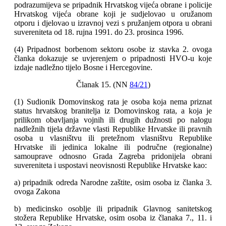
podrazumijeva se pripadnik Hrvatskog vijeća obrane i policije
Hrvatskog vijeća obrane koji je sudjelovao u oružanom
otporu i djelovao u izravnoj vezi s pružanjem otpora u obrani
suvereniteta od 18. rujna 1991. do 23. prosinca 1996.
(4) Pripadnost borbenom sektoru osobe iz stavka 2. ovoga
članka dokazuje se uvjerenjem o pripadnosti HVO-u koje
izdaje nadležno tijelo Bosne i Hercegovine.
Članak 15. (NN
84/21
)
(1) Sudionik Domovinskog rata je osoba koja nema priznat
status hrvatskog branitelja iz Domovinskog rata, a koja je
prilikom obavljanja vojnih ili drugih dužnosti po nalogu
nadležnih tijela državne vlasti Republike Hrvatske ili pravnih
osoba u vlasništvu ili pretežnom vlasništvu Republike
Hrvatske ili jedinica lokalne ili područne (regionalne)
samouprave odnosno Grada Zagreba pridonijela obrani
suvereniteta i uspostavi neovisnosti Republike Hrvatske kao:
a) pripadnik odreda Narodne zaštite, osim osoba iz članka 3.
ovoga Zakona
b) medicinsko osoblje ili pripadnik Glavnog sanitetskog
stožera Republike Hrvatske, osim osoba iz članaka 7., 11. i