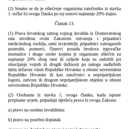
(2) Smatra se da je oštećenje organizma zatočenika iz stavka
1. točke b) ovoga članka po toj osnovi najmanje 20% trajno.
Članak 13.
(1) Prava hrvatskog ratnog vojnog invalida iz Domovinskog
rata utvrđena ovim Zakonom ostvaruju i pripadnici
medicinskog osoblja, ratni izvjestitelji, pripadnici vatrogasnih
postrojbi, pomorci, članovi posada brodova trgovačke
mornarice i druge osobe kojima je organizam oštećen za
najmanje 20% zbog rane ili ozljede koju su zadobili pri
obavljanju vojnih ili drugih dužnosti po nalogu nadležnih
tijela državne vlasti Republike Hrvatske u obrani suvereniteta
Republike Hrvatske ili kao zatočenici u neprijateljskom
logoru, zatvoru ili drugom neprijateljskom objektu u obrani
suvereniteta Republike Hrvatske.
(2) Osobama iz stavka 1. ovoga članka, kada ispune
propisane uvjete, pripadaju sljedeća prava iz ovoga Zakona:
a) pravo na osobnu invalidninu
b) pravo na posebni doplatak