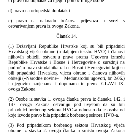
c) pravo na doplatak za njegu i pomoć druge osobe
d) pravo na ortopedski doplatak i
e) pravo na naknadu troškova prijevoza u svezi s
ostvarivanjem prava iz ovoga Zakona.
Članak 14.
(1) Državljani Republike Hrvatske koji su bili pripadnici
Hrvatskog vijeća obrane (u daljnjem tekstu: HVO) i članovi
njihovih obitelji ostvaruju prava prema Ugovoru između
Republike Hrvatske i Bosne i Hercegovine o suradnji na
području prava stradalnika rata u Bosni i Hercegovini koji su
bili pripadnici Hrvatskog vijeća obrane i članova njihovih
obitelji (»Narodne novine« ‒ Međunarodni ugovori, br. 2/06.)
i njegovim izmjenama i dopunama te prema GLAVI IX.
ovoga Zakona.
(2) Osobe iz stavka 1. ovoga članka prava iz članaka 142. i
147. ovoga Zakona ostvaruju pod uvjetom da su bili
pripadnici borbenog sektora HVO-a odnosno da je osoba od
koje izvode pravo bila pripadnik borbenog sektora HVO-a.
(3) Pod pripadnikom borbenog sektora Hrvatskog vijeća
obrane iz stavka 2. ovoga članka u smislu ovoga Zakona