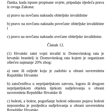
članka, kada ispune propisane uvjete, pripadaju sljedeća prava
iz ovoga Zakona:
a) pravo na novčanu naknadu obiteljske invalidnine
b) pravo na novčanu naknadu povećane obiteljske invalidnine
i
c) pravo na novčanu naknadu uvećane obiteljske invalidnine.
Članak 12.
(1) Hrvatski ratni vojni invalid iz Domovinskog rata je
hrvatski branitelj iz Domovinskog rata kojem je organizam
oštećen najmanje 20% zbog:
a) rane ili ozljede koju je zadobio u obrani suvereniteta
Republike Hrvatske
b) zatočeništva u neprijateljskom zatvoru, logoru ili drugom
neprijateljskom objektu tijekom sudjelovanja u obrani
suvereniteta Republike Hrvatske ili
c) bolesti, a bolest, pogoršanje bolesti odnosno pojava bolesti
neposredna je posljedica sudjelovanja u obrani suvereniteta
Republike Hrvatske.