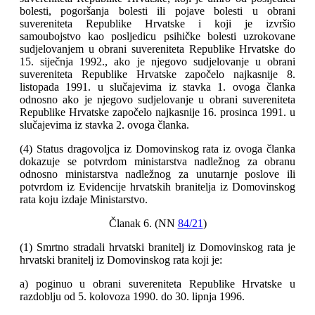
bolesti, pogoršanja bolesti ili pojave bolesti u obrani
suvereniteta Republike Hrvatske i koji je izvršio
samoubojstvo kao posljedicu psihičke bolesti uzrokovane
sudjelovanjem u obrani suvereniteta Republike Hrvatske do
15. siječnja 1992., ako je njegovo sudjelovanje u obrani
suvereniteta Republike Hrvatske započelo najkasnije 8.
listopada 1991. u slučajevima iz stavka 1. ovoga članka
odnosno ako je njegovo sudjelovanje u obrani suvereniteta
Republike Hrvatske započelo najkasnije 16. prosinca 1991. u
slučajevima iz stavka 2. ovoga članka.
(4) Status dragovoljca iz Domovinskog rata iz ovoga članka
dokazuje se potvrdom ministarstva nadležnog za obranu
odnosno ministarstva nadležnog za unutarnje poslove ili
potvrdom iz Evidencije hrvatskih branitelja iz Domovinskog
rata koju izdaje Ministarstvo.
Članak 6. (NN
84/21
)
(1) Smrtno stradali hrvatski branitelj iz Domovinskog rata je
hrvatski branitelj iz Domovinskog rata koji je:
a) poginuo u obrani suvereniteta Republike Hrvatske u
razdoblju od 5. kolovoza 1990. do 30. lipnja 1996.