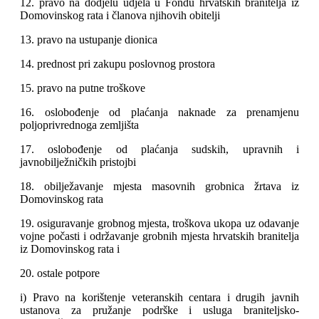
12. pravo na dodjelu udjela u Fondu hrvatskih branitelja iz
Domovinskog rata i članova njihovih obitelji
13. pravo na ustupanje dionica
14. prednost pri zakupu poslovnog prostora
15. pravo na putne troškove
16. oslobođenje od plaćanja naknade za prenamjenu
poljoprivrednoga zemljišta
17. oslobođenje od plaćanja sudskih, upravnih i
javnobilježničkih pristojbi
18. obilježavanje mjesta masovnih grobnica žrtava iz
Domovinskog rata
19. osiguravanje grobnog mjesta, troškova ukopa uz odavanje
vojne počasti i održavanje grobnih mjesta hrvatskih branitelja
iz Domovinskog rata i
20. ostale potpore
i) Pravo na korištenje veteranskih centara i drugih javnih
ustanova za pružanje podrške i usluga braniteljsko-