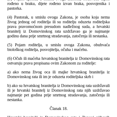
rođeno u braku, dijete rođeno izvan braka, posvojenika i
pastorka.
(4) Pastorak, u smislu ovoga Zakona, je osoba koja nema
živog jednog od roditelja ili su roditelju oduzeta roditeljska
prava pravomoćnom presudom nadležnog suda, a hrvatski
branitelj iz Domovinskog rata uzdržavao ga je najmanje
godinu dana prije smrtnog stradavanja, zatočenja ili nestanka.
(5) Pojam roditelja, u smislu ovoga Zakona, obuhvaća
biološkog roditelja, posvojitelja, očuha i maćehu.
(6) Očuh ili maćeha hrvatskog branitelja iz Domovinskog rata
ostvaruju prava propisana ovim Zakonom za roditelje:
a) ako nema živog oca ili majke hrvatskog branitelja iz
Domovinskog rata ili im je oduzeta roditeljska skrb i
b) ako su hrvatskog branitelja iz Domovinskog rata uzdržavali
ili je hrvatski branitelj iz Domovinskog rata njih uzdržavao
najmanje pet godina prije smrtnog stradavanja, zatočenja ili
nestanka.
Članak 18.