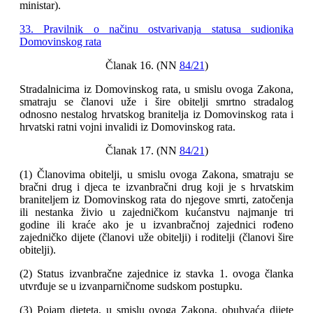
ministar).
33. Pravilnik o načinu ostvarivanja statusa sudionika
Domovinskog rata
Članak 16. (NN
84/21
)
Stradalnicima iz Domovinskog rata, u smislu ovoga Zakona,
smatraju se članovi uže i šire obitelji smrtno stradalog
odnosno nestalog hrvatskog branitelja iz Domovinskog rata i
hrvatski ratni vojni invalidi iz Domovinskog rata.
Članak 17. (NN
84/21
)
(1) Članovima obitelji, u smislu ovoga Zakona, smatraju se
bračni drug i djeca te izvanbračni drug koji je s hrvatskim
braniteljem iz Domovinskog rata do njegove smrti, zatočenja
ili nestanka živio u zajedničkom kućanstvu najmanje tri
godine ili kraće ako je u izvanbračnoj zajednici rođeno
zajedničko dijete (članovi uže obitelji) i roditelji (članovi šire
obitelji).
(2) Status izvanbračne zajednice iz stavka 1. ovoga članka
utvrđuje se u izvanparničnome sudskom postupku.
(3) Pojam djeteta, u smislu ovoga Zakona, obuhvaća dijete