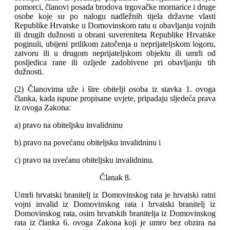
pomorci, članovi posada brodova trgovačke mornarice i druge
osobe koje su po nalogu nadležnih tijela državne vlasti
Republike Hrvatske u Domovinskom ratu u obavljanju vojnih
ili drugih dužnosti u obrani suvereniteta Republike Hrvatske
poginuli, ubijeni prilikom zatočenja u neprijateljskom logoru,
zatvoru ili u drugom neprijateljskom objektu ili umrli od
posljedica rane ili ozljede zadobivene pri obavljanju tih
dužnosti.
(2) Članovima uže i šire obitelji osoba iz stavka 1. ovoga
članka, kada ispune propisane uvjete, pripadaju sljedeća prava
iz ovoga Zakona:
a) pravo na obiteljsku invalidninu
b) pravo na povećanu obiteljsku invalidninu i
c) pravo na uvećanu obiteljsku invalidninu.
Članak 8.
Umrli hrvatski branitelj iz Domovinskog rata je hrvatski ratni
vojni invalid iz Domovinskog rata i hrvatski branitelj iz
Domovinskog rata, osim hrvatskih branitelja iz Domovinskog
rata iz članka 6. ovoga Zakona koji je umro bez obzira na