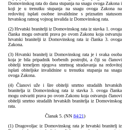
Domovinskog rata do dana stupanja na snagu ovoga Zakona i
koji je u trenutku stupanja na snagu ovoga Zakona na
redovitoj isplati osobne invalidnine s priznatim statusom
hrvatskog ratnog vojnog invalida iz Domovinskog rata.
(2) Hrvatski branitelji iz Domovinskog rata iz stavka 1. ovoga
članka mogu ostvariti prava po ovom Zakonu koja ostvaruju
hrvatski branitelji iz Domovinskog rata iz članka 3. ovoga
Zakona.
(3) Hrvatski branitelj iz Domovinskog rata je i svaka osoba
koja je bila pripadnik borbenih postrojbi, a čiji su članovi
obitelji temeljem njegova smrtnog stradavanja na redovitoj
isplati obiteljske invalidnine u trenutku stupanja na snagu
ovoga Zakona.
(4) Članovi uže i šire obitelji smrtno stradalih hrvatskih
branitelja iz Domovinskog rata iz stavka 3. ovoga članka
mogu ostvariti prava po ovom Zakonu koja ostvaruju članovi
obitelji smrtno stradalih hrvatskih branitelja iz Domovinskog
rata.
Članak 5. (NN
84/21
)
(1) Dragovoljac iz Domovinskog rata je hrvatski branitelj iz