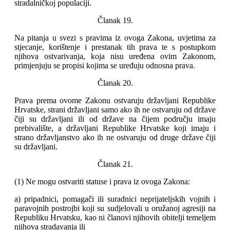
stradalničkoj populaciji.
Članak 19.
Na pitanja u svezi s pravima iz ovoga Zakona, uvjetima za
stjecanje, korištenje i prestanak tih prava te s postupkom
njihova ostvarivanja, koja nisu uređena ovim Zakonom,
primjenjuju se propisi kojima se uređuju odnosna prava.
Članak 20.
Prava prema ovome Zakonu ostvaruju državljani Republike
Hrvatske, strani državljani samo ako ih ne ostvaruju od države
čiji su državljani ili od države na čijem području imaju
prebivalište, a državljani Republike Hrvatske koji imaju i
strano državljanstvo ako ih ne ostvaruju od druge države čiji
su državljani.
Članak 21.
(1) Ne mogu ostvariti statuse i prava iz ovoga Zakona:
a) pripadnici, pomagači ili suradnici neprijateljskih vojnih i
paravojnih postrojbi koji su sudjelovali u oružanoj agresiji na
Republiku Hrvatsku, kao ni članovi njihovih obitelji temeljem
njihova stradavanja ili