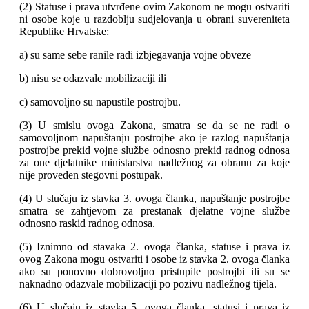
(2) Statuse i prava utvrđene ovim Zakonom ne mogu ostvariti
ni osobe koje u razdoblju sudjelovanja u obrani suvereniteta
Republike Hrvatske:
a) su same sebe ranile radi izbjegavanja vojne obveze
b) nisu se odazvale mobilizaciji ili
c) samovoljno su napustile postrojbu.
(3) U smislu ovoga Zakona, smatra se da se ne radi o
samovoljnom napuštanju postrojbe ako je razlog napuštanja
postrojbe prekid vojne službe odnosno prekid radnog odnosa
za one djelatnike ministarstva nadležnog za obranu za koje
nije proveden stegovni postupak.
(4) U slučaju iz stavka 3. ovoga članka, napuštanje postrojbe
smatra se zahtjevom za prestanak djelatne vojne službe
odnosno raskid radnog odnosa.
(5) Iznimno od stavaka 2. ovoga članka, statuse i prava iz
ovog Zakona mogu ostvariti i osobe iz stavka 2. ovoga članka
ako su ponovno dobrovoljno pristupile postrojbi ili su se
naknadno odazvale mobilizaciji po pozivu nadležnog tijela.
(6) U slučaju iz stavka 5. ovoga članka, statusi i prava iz