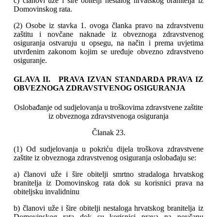
c) članovi uže i šire obitelji nestalog hrvatskog branitelja iz
Domovinskog rata.
(2) Osobe iz stavka 1. ovoga članka pravo na zdravstvenu
zaštitu i novčane naknade iz obveznoga zdravstvenog
osiguranja ostvaruju u opsegu, na način i prema uvjetima
utvrđenim zakonom kojim se uređuje obvezno zdravstveno
osiguranje.
GLAVA II. PRAVA IZVAN STANDARDA PRAVA IZ
OBVEZNOGA ZDRAVSTVENOG OSIGURANJA
Oslobađanje od sudjelovanja u troškovima zdravstvene zaštite
iz obveznoga zdravstvenoga osiguranja
Članak 23.
(1) Od sudjelovanja u pokriću dijela troškova zdravstvene
zaštite iz obveznoga zdravstvenog osiguranja oslobađaju se:
a) članovi uže i šire obitelji smrtno stradaloga hrvatskog
branitelja iz Domovinskog rata dok su korisnici prava na
obiteljsku invalidninu
b) članovi uže i šire obitelji nestaloga hrvatskog branitelja iz
Domovinskog rata dok su korisnici prava na novčanu