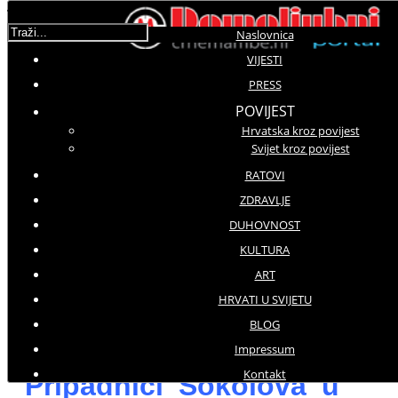
Traži...
Naslovnica
VIJESTI
PRESS
Molimo ocijenite
POVIJEST
Hrvatska kroz povijest
DPCM
Svijet kroz povijest
Srijeda, 09 Veljača 2022 12:20
Hitovi: 1881
RATOVI
ZDRAVLJE
DUHOVNOST
PRESS
KULTURA
ART
HV
HRVATI U SVIJETU
U akciji dobrovoljnog darivanja
BLOG
krvi prikupljena je 101 doza krvi
Impressum
Kontakt
Pripadnici 'Sokolova' u