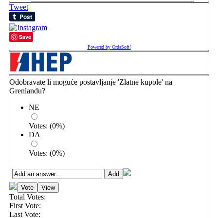
Tweet
Save
Powered by OrdaSoft!
Odobravate li moguće postavljanje 'Zlatne kupole' na
Grenlandu?
NE
Votes:
(
0
%)
DA
Votes:
(
0
%)
Total Votes:
First Vote:
Last Vote: