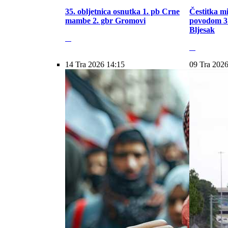
35. obljetnica osnutka 1. pb Crne
Čestitka m
mambe 2. gbr Gromovi
povodom 31
Bljesak
14 Tra 2026 14:15
09 Tra 2026