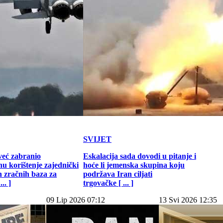
SVIJET
već zabranio
Eskalacija sada dovodi u pitanje i
u korištenje zajednički
hoće li jemenska skupina koju
h zračnih baza za
podržava Iran ciljati
.. ]
trgovačke [ ... ]
09 Lip 2026 07:12
13 Svi 2026 12:35