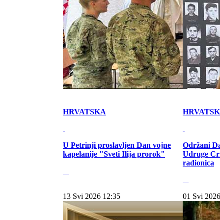
HRVATSKA
HRVATS
U Petrinji proslavljen Dan vojne
Održani Da
kapelanije "Sveti Ilija prorok"
Udruge Cr
radionica
13 Svi 2026 12:35
01 Svi 2026