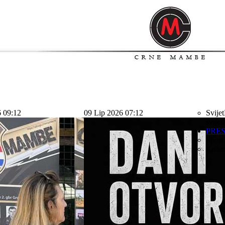
6 09:12
09 Lip 2026 07:12
Svijet
svijet
PRE
Sport
Kolu