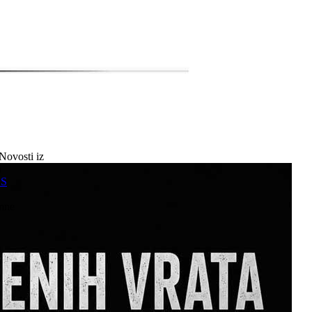
Novosti iz
a
SS
mne