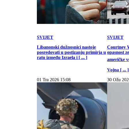
SVIJET
SVIJET
Libanonski dužnosnici nastoje
Courtney W
posredovati u postizanju primirja u
opasnost z
ratu između Izraela i [ ... ]
američke vo
Vojna [ ... ]
01 Tra 2026 15:08
30 Ožu 202