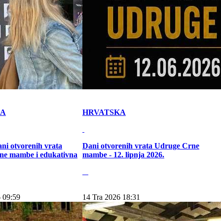
KA
HRVATSKA
ni otvorenih vrata
Dani otvorenih vrata Udruge Crne
ne mambe i edukativna
mambe - 12. lipnja 2026.
 09:59
14 Tra 2026 18:31