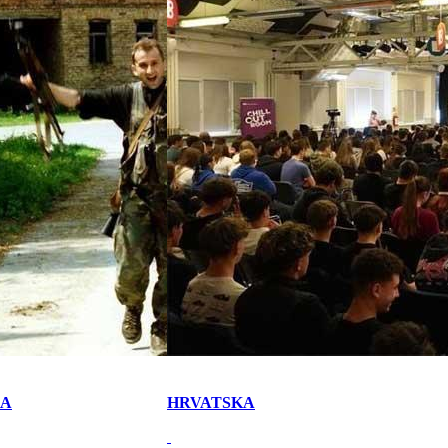
KA
HRVATSKA