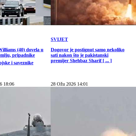
SVIJET
illiams (40) dovela u
Dogovor je postignut samo nekoliko
emlju, pripadnike
sati nakon što je pakistanski
premijer Shehbaz Sharif [ ... ]
jske i saveznike
6 18:06
28 Ožu 2026 14:01