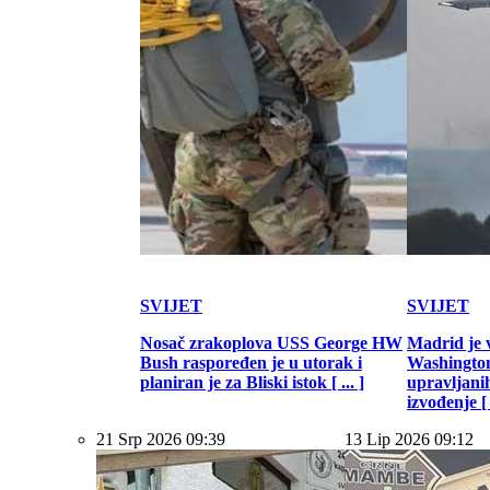
SVIJET
SVIJET
Nosač zrakoplova USS George HW
Madrid je 
Bush raspoređen je u utorak i
Washington
planiran je za Bliski istok [ ... ]
upravljani
izvođenje [ .
21 Srp 2026 09:39
13 Lip 2026 09:12