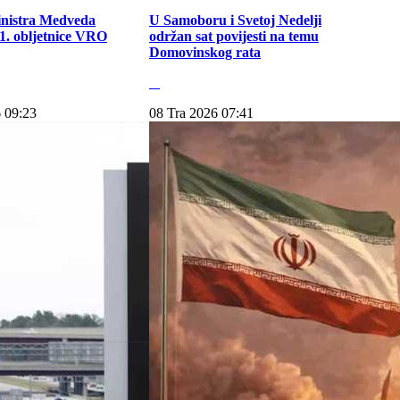
inistra Medveda
U Samoboru i Svetoj Nedelji
. obljetnice VRO
održan sat povijesti na temu
Domovinskog rata
 09:23
08 Tra 2026 07:41