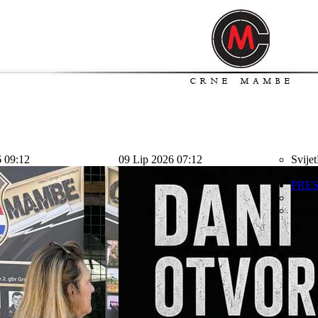
6 09:12
09 Lip 2026 07:12
Svijet
svijet
PRE
Sport
Kolu