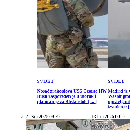
SVIJET
SVIJET
Nosač zrakoplova USS George HW
Madrid je 
Bush raspoređen je u utorak i
Washington
planiran je za Bliski istok [ ... ]
upravljani
izvođenje [ .
21 Srp 2026 09:39
13 Lip 2026 09:12