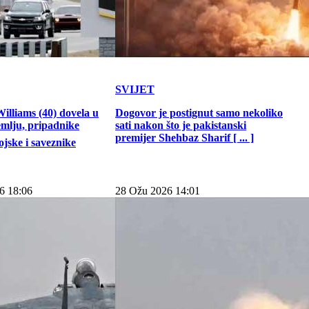
SVIJET
illiams (40) dovela u
Dogovor je postignut samo nekoliko
emlju, pripadnike
sati nakon što je pakistanski
premijer Shehbaz Sharif [ ... ]
jske i saveznike
6 18:06
28 Ožu 2026 14:01