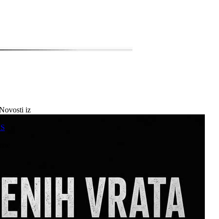
Novosti iz
a
SS
mne