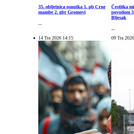
35. obljetnica osnutka 1. pb Crne
Čestitka m
mambe 2. gbr Gromovi
povodom 31
Bljesak
14 Tra 2026 14:15
09 Tra 2026