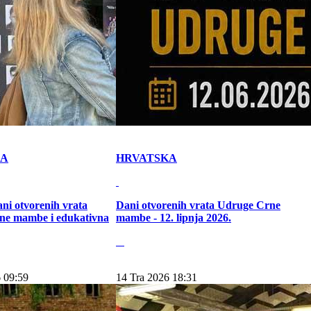
KA
HRVATSKA
ni otvorenih vrata
Dani otvorenih vrata Udruge Crne
ne mambe i edukativna
mambe - 12. lipnja 2026.
 09:59
14 Tra 2026 18:31