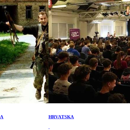
KA
HRVATSKA