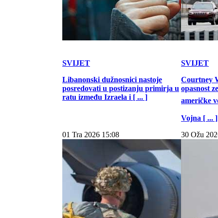
SVIJET
SVIJET
Libanonski dužnosnici nastoje
Courtney W
posredovati u postizanju primirja u
opasnost z
ratu između Izraela i [ ... ]
američke vo
Vojna [ ... ]
01 Tra 2026 15:08
30 Ožu 202