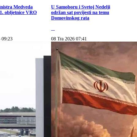
inistra Medveda
U Samoboru i Svetoj Nedelji
. obljetnice VRO
održan sat povijesti na temu
Domovinskog rata
 09:23
08 Tra 2026 07:41