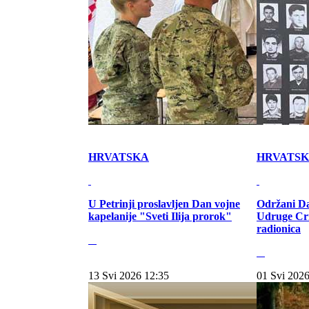
HRVATSKA
HRVATS
U Petrinji proslavljen Dan vojne
Održani Da
kapelanije "Sveti Ilija prorok"
Udruge Cr
radionica
13 Svi 2026 12:35
01 Svi 2026