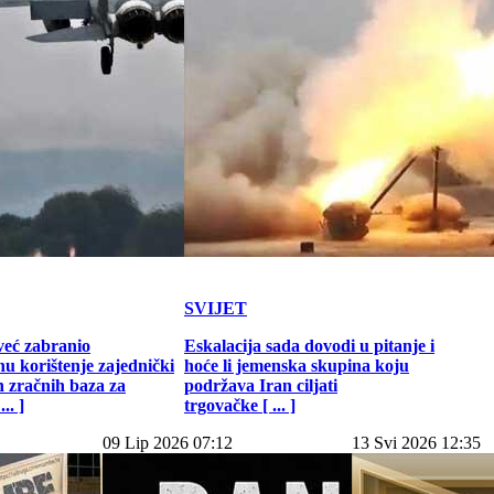
SVIJET
već zabranio
Eskalacija sada dovodi u pitanje i
u korištenje zajednički
hoće li jemenska skupina koju
h zračnih baza za
podržava Iran ciljati
.. ]
trgovačke [ ... ]
09 Lip 2026 07:12
13 Svi 2026 12:35