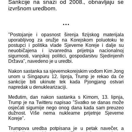
Sankcije na snazi od 2008., obnavljaju se
izvršnom uredbom.
...
"Postojanje i opasnost širenja fizijskog materijala
uporabljivog za oružje na Korejskom poluotoku te
postupci i politika vlade Sjeverne Koreje i dalje su
neuobičajena i izvanredna prijetnja nacionalnoj
sigurnosti, vanjskoj politici, gospodarstvu Sjedinjenih
Država", navedeno je u uredbi.
Nakon sastanka sa sjevernokorejskim vođom Kim Jong
unom u Singapuru 12. lipnja, Trump je rekao da će
sankcije biti ukinute tek kada Pjongjang ostvari
napredak u denuklearizaciji.
Međutim, dan nakon sastanka s Kimom, 13. lipnja,
Trump je na Twitteru napisao "Svatko se danas može
osjećati sigurnije nego onog dana kada sam preuzeo
dužnost. Više nema nuklearne prijetnje Sjeverne
Koreje".
Trumpova uredba potpisana je u petak navečer, a