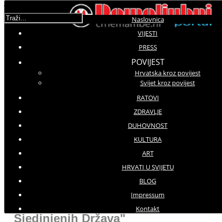
Traži...
Naslovnica
VIJESTI
Korisnička ocjena:
5
/
5
PRESS
POVIJEST
Hrvatska kroz povijest
Molimo ocijenite
Svijet kroz povijest
Vijesti iz svijeta
RATOVI
Subota, 23 Lipanj 2018 09:21
ZDRAVLJE
Hitovi: 2129
DUHOVNOST
KULTURA
"...postupci i politika vlade
ART
Sjeverne Koreje i dalje su
HRVATI U SVIJETU
neuobičajena i izvanredna
BLOG
prijetnja nacionalnoj sigurnosti,
Impressum
vanjskoj politici, gospodarstvu
Kontakt
Sjedinjenih Država"