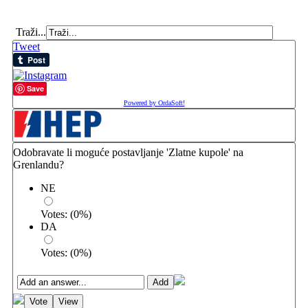
Traži...
Tweet
Save
Powered by OrdaSoft!
Odobravate li moguće postavljanje 'Zlatne kupole' na
Grenlandu?
NE
Votes:
(
0
%)
DA
Votes:
(
0
%)