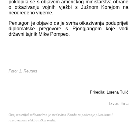
poklopila se s objavom američkog ministarstva obrane
o otkazivanju vojnih vježbi s Južnom Korejom na
neodređeno vrijeme.
Pentagon je objavio da je svrha otkazivanja poduprijeti
diplomatske pregovore s Pjongjangom koje vodi
državni tajnik Mike Pompeo.
Foto: 1. Reuters
Priredila: Lorena Tulić
Izvor: Hina
Ovaj materijal sufinanciran je sredstvima Fonda za poticanje pluralizma i
raznovrsnosti elektroničkih medija