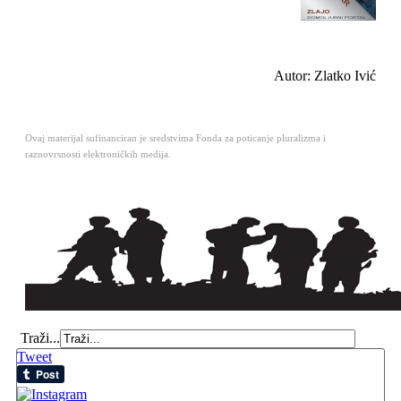
Autor: Zlatko Ivić
Ovaj materijal sufinanciran je sredstvima Fonda za poticanje pluralizma i
raznovrsnosti elektroničkih medija.
Traži...
Tweet