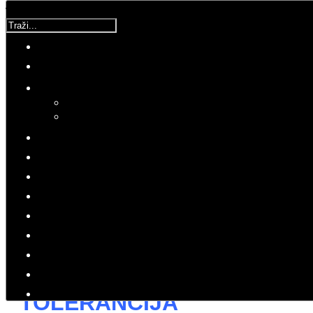
Traži...
Korisnička ocjena:
5
/
5
Molimo ocijenite
Zlatko
Četvrtak, 03 Studeni 2016 08:10
Hitovi: 4412
PRESS
KOMENTAR
Bili smo prisiljeni stati u obranu
domovine i zavičaja!
TOLERANCIJA