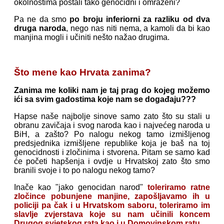
okolnostima postali tako genocidni i omraženi?
Pa ne da smo
po broju inferiorni za razliku od dva
druga naroda
, nego nas niti nema, a kamoli da bi kao
manjina mogli i učiniti nešto nažao drugima.
Što mene kao Hrvata zanima?
Zanima me koliki nam je taj prag do kojeg možemo
ići sa svim gadostima koje nam se događaju???
Hapse naše najbolje sinove samo zato što su stali u
obranu zavičaja i svog naroda kao i najvećeg naroda u
BiH, a zašto? Po nalogu nekog tamo izmišljenog
predsjednika izmišljene republike koja je baš na toj
genocidnosti i zločinima i stvorena. Pitam se samo kad
će početi hapšenja i ovdje u Hrvatskoj zato što smo
branili svoje i to po nalogu nekog tamo?
Inače kao "jako genocidan narod"
toleriramo ratne
zločince pobunjene manjine, zapošljavamo ih u
policiji pa čak i u Hrvatskom saboru, toleriramo im
slavlje zvjerstava koje su nam učinili koncem
Drugog svjetskog rata kao i u Domovinskom ratu.