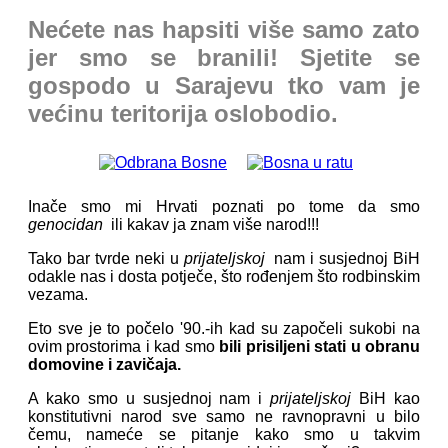
Nećete nas hapsiti više samo zato
jer smo se branili! Sjetite se
gospodo u Sarajevu tko vam je
većinu teritorija oslobodio.
Inače smo mi Hrvati poznati po tome da smo
genocidan
ili kakav ja znam više narod!!!
Tako bar tvrde neki u
prijateljskoj
nam i susjednoj BiH
odakle nas i dosta potječe, što rođenjem što rodbinskim
vezama.
Eto sve je to počelo '90.-ih kad su započeli sukobi na
ovim prostorima i kad smo
bili prisiljeni stati u obranu
domovine i zavičaja.
A kako smo u susjednoj nam i
prijateljskoj
BiH kao
konstitutivni narod sve samo ne ravnopravni u bilo
čemu, nameće se pitanje kako smo u takvim