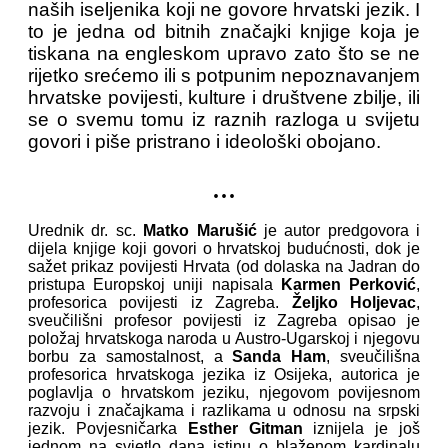
naših iseljenika koji ne govore hrvatski jezik. I
to je jedna od bitnih značajki knjige koja je
tiskana na engleskom upravo zato što se ne
rijetko srećemo ili s potpunim nepoznavanjem
hrvatske povijesti, kulture i društvene zbilje, ili
se o svemu tomu iz raznih razloga u svijetu
govori i piše pristrano i ideološki obojano.
...
Urednik dr. sc.
Matko Marušić
je autor predgovora i
dijela knjige koji govori o hrvatskoj budućnosti, dok je
sažet prikaz povijesti Hrvata (od dolaska na Jadran do
pristupa Europskoj uniji napisala
Karmen Perković
,
profesorica povijesti iz Zagreba.
Željko Holjevac
,
sveučilišni profesor povijesti iz Zagreba opisao je
položaj hrvatskoga naroda u Austro-Ugarskoj i njegovu
borbu za samostalnost, a
Sanda Ham
, sveučilišna
profesorica hrvatskoga jezika iz Osijeka, autorica je
poglavlja o hrvatskom jeziku, njegovom povijesnom
razvoju i značajkama i razlikama u odnosu na srpski
jezik. Povjesničarka
Esther Gitman
iznijela je još
jednom na svjetlo dana istinu o blaženom kardinalu