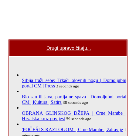
Drugi upravo čitaju...
Srbija traži sebe: Trkači olovnih nogu | Domoljubni
portal CM | Press
3 seconds ago
Bio san ili java, partija ne spava | Domoljubni portal
CM | Kultura | Satira
38 seconds ago
OBRANA GLINSKOG DŽEPA | Crne Mambe |
Hrvatska kroz povijest
59 seconds ago
'POČEŠI S RAZLOGOM' | Crne Mambe | Zdravlje
1
minute ago