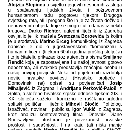
Alojziju Stepincu
u svjetlu njegovih nespornih zasluga
u spašavanju ljudskih života i požrtvovnom
humanitarnom radu pogotovu tijekom Drugoga
svjetskog rata, ali i progona što ih je za života doživio i
nepravednih objeda koje se mogu čuti i danas iz nekih
krugova.
Darko Richter
, ugledni liječnik iz Zagreba
osvijetlio je lik maršala
Svetozara Boroevića
(s kojim
je u srodstvu).
Marino Erceg
komunikolog iz Zagreba
napisao je dio o jugoslavenskom "komunizmu s
humanim licem" (tijekom 60-ih godina prošlog stoljeća)
i to je čitatelju prikazao kroz autentična pisma
Smiljane
Rendić
koja je zapostavljena i u našoj javnosti gotovo
nepoznata, ali svakako predstavlja značajnu osobu u
našoj novijoj povijesti. Neka od prijelomnih razdoblja
novije hrvatske povijesti (Hrvatsko proljeće i
Domovinski rat) opisali su povjesničari
Josip
Mihaljević
iz Zagreba i
Andrijana Perković-Paloš
iz
Splita, a složene hrvatsko-srpske odnose tijekom XIX. i
XX. stoljeća sažeto i koncizno je raščlanio ugledni
splitski političar i liječnik
Mihovil Biočić
. Politolog,
istraživač, novinar i publicist,
Igor Vukić
iz Zagreba,
kroz analizu kontroverznog filma "Dnevnik Diane
Budisavljević" ilustrirao je povezanost hrvatske
prošlosti i sadašnjosti. I na kraju (ali ništa manje