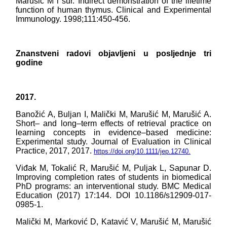
Marušić M i sur. Indirect demonstration of the lifetime
function of human thymus. Clinical and Experimental
Immunology. 1998;111:450-456.
Znanstveni radovi objavljeni u posljednje tri
godine
2017.
Banožić A, Buljan I, Malički M, Marušić M, Marušić A.
Short– and long–term effects of retrieval practice on
learning concepts in evidence–based medicine:
Experimental study. Journal of Evaluation in Clinical
Practice, 2017, 2017.
https://doi.org/10.1111/jep.12740.
Viđak M, Tokalić R, Marušić M, Puljak L, Sapunar D.
Improving completion rates of students in biomedical
PhD programs: an interventional study. BMC Medical
Education (2017) 17:144. DOI 10.1186/s12909-017-
0985-1.
Malički M, Marković D, Katavić V, Marušić M, Marušić