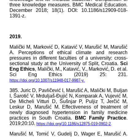
three knowledge measures. BMC Medical Education.
December 2018; 18(1). DOI: 10.1186/s12909-018-
1391-z.
2019.
Malički M, Marković D, Katavić V, Marušić M, Marušić
A. Perceptions of ethical climate and research
pressures in different faculties of a university: cross-
sectional study at the University of Split, Croatia.
Sci
Eng Ethics
, Malički, M., Katavić, V., Marković, D. et al.
Sci Eng Ethics (2019) 25: 231.
https://doi.org/10.1007/s11948-017-9987-y.
385. Juric D, Pavličević I, Marušić A, Malički M, Buljan
I, Šarotić V, Mrduljaš-Đujić N, Komparak A, Vujević M,
De Micheli Vitturi D, Šušnjar P, Puljiz T, Jerčić M,
Leskur D, Marušić M. Effectiveness of treatment of
newly diagnosed hypertension in family medicine
practices in South Croatia.
BMC Family Practice
.
2019;20:10.
https://doi.org/10.1186/s12875-019-0902-2
.
Marušić M, Tomić V, Gudelj D, Wager E, Marušić A.