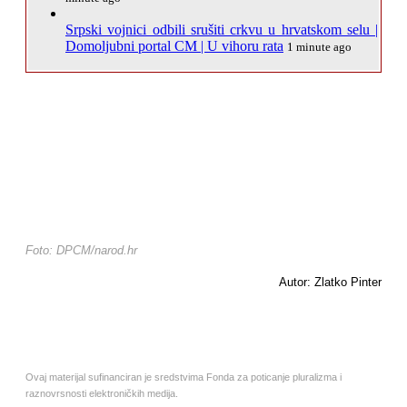
Srpski vojnici odbili srušiti crkvu u hrvatskom selu |
Domoljubni portal CM | U vihoru rata
1 minute ago
Foto: DPCM/narod.hr
Autor: Zlatko Pinter
Ovaj materijal sufinanciran je sredstvima Fonda za poticanje pluralizma i
raznovrsnosti elektroničkih medija.