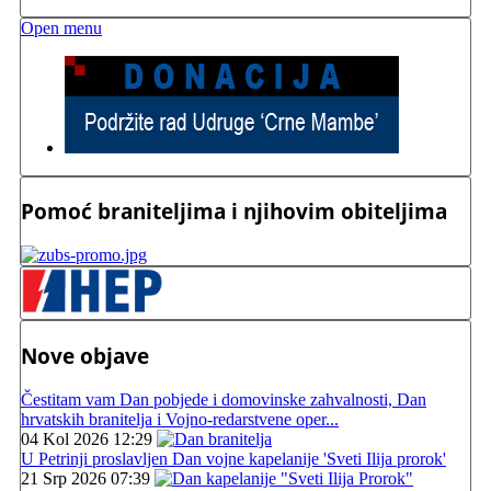
Open menu
Pomoć braniteljima i njihovim obiteljima
Nove objave
Čestitam vam Dan pobjede i domovinske zahvalnosti, Dan
hrvatskih branitelja i Vojno-redarstvene oper...
04 Kol 2026 12:29
U Petrinji proslavljen Dan vojne kapelanije 'Sveti Ilija prorok'
21 Srp 2026 07:39