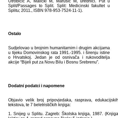
Utrobičić A, Malički M, Marušić M, urednici. Put u
Split/Passages to Split. Split: Medicinski fakultet u
Splitu; 2011., ISBN 978-953-7524-11-1).
Ostalo
Sudjelovao u brojnim humanitarnim i drugim akcijama
u tijeku Domovinskog rata 1991.-1995. i širenju istine
o Hrvatskoj. Jedan je od osnivača i rukovoditelja
akcije “Bijeli put za Novu Bilu i Bosnu Srebrenu”.
Dodatni podatci i napomene
Objavio velik broj pripovjedaka, rasprava, edukacijski
tekstova, te 7 beletrističkih knjiga:
1. Snijeg u Splitu. Zagreb: Školska knjiga, 1987. (Knjig