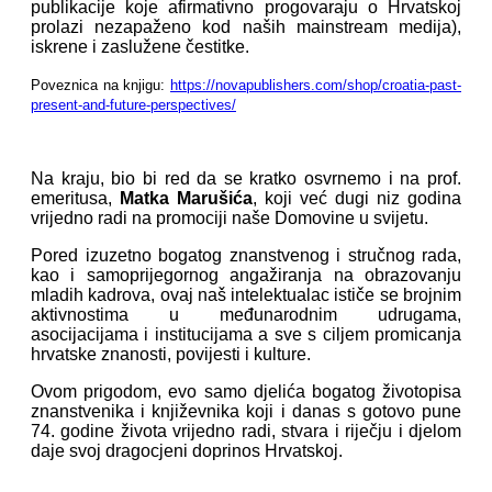
publikacije koje afirmativno progovaraju o Hrvatskoj
prolazi nezapaženo kod naših mainstream medija),
iskrene i zaslužene čestitke.
Poveznica na knjigu:
https://novapublishers.com/shop/croatia-past-
present-and-future-perspectives/
Na kraju, bio bi red da se kratko osvrnemo i na prof.
emeritusa,
Matka Marušića
, koji već dugi niz godina
vrijedno radi na promociji naše Domovine u svijetu.
Pored izuzetno bogatog znanstvenog i stručnog rada,
kao i samoprijegornog angažiranja na obrazovanju
mladih kadrova, ovaj naš intelektualac ističe se brojnim
aktivnostima u međunarodnim udrugama,
asocijacijama i institucijama a sve s ciljem promicanja
hrvatske znanosti, povijesti i kulture.
Ovom prigodom, evo samo djelića bogatog životopisa
znanstvenika i književnika koji i danas s gotovo pune
74. godine života vrijedno radi, stvara i riječju i djelom
daje svoj dragocjeni doprinos Hrvatskoj.