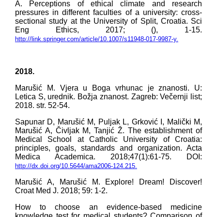
A. Perceptions of ethical climate and research
pressures in different faculties of a university: cross-
sectional study at the University of Split, Croatia. Sci
Eng Ethics, 2017; (), 1-15.
http://link.springer.com/article/10.1007/s11948-017-9987-y.
2018.
Marušić M. Vjera u Boga vrhunac je znanosti. U:
Letica S, urednik. Božja znanost. Zagreb: Večernji list;
2018. str. 52-54.
Sapunar D, Marušić M, Puljak L, Grković I, Malički M,
Marušić A, Čivljak M, Tanjić Ž. The establishment of
Medical School at Catholic University of Croatia:
principles, goals, standards and organization. Acta
Medica Academica. 2018;47(1):61-75. DOI:
http://dx.doi.org/10.5644/ama2006-124.215.
Marušić A, Marušić M. Explore! Dream! Discover!
Croat Med J. 2018; 59: 1-2.
How to choose an evidence-based medicine
knowledge test for medical students? Comparison of