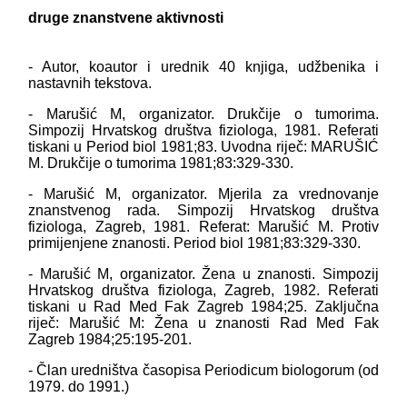
druge znanstvene aktivnosti
- Autor, koautor i urednik 40 knjiga, udžbenika i
nastavnih tekstova.
- Marušić M, organizator. Drukčije o tumorima.
Simpozij Hrvatskog društva fiziologa, 1981. Referati
tiskani u Period biol 1981;83. Uvodna riječ: MARUŠIĆ
M. Drukčije o tumorima 1981;83:329‑330.
- Marušić M, organizator. Mjerila za vrednovanje
znanstvenog rada. Simpozij Hrvatskog društva
fiziologa, Zagreb, 1981. Referat: Marušić M. Protiv
primijenjene znanosti. Period biol 1981;83:329‑330.
- Marušić M, organizator. Žena u znanosti. Simpozij
Hrvatskog društva fiziologa, Zagreb, 1982. Referati
tiskani u Rad Med Fak Zagreb 1984;25. Zaključna
riječ: Marušić M: Žena u znanosti Rad Med Fak
Zagreb 1984;25:195‑201.
- Član uredništva časopisa Periodicum biologorum (od
1979. do 1991.)