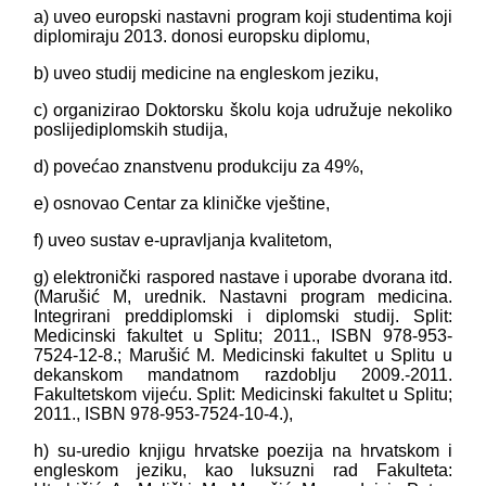
a) uveo europski nastavni program koji studentima koji
diplomiraju 2013. donosi europsku diplomu,
b) uveo studij medicine na engleskom jeziku,
c) organizirao Doktorsku školu koja udružuje nekoliko
poslijediplomskih studija,
d) povećao znanstvenu produkciju za 49%,
e) osnovao Centar za kliničke vještine,
f) uveo sustav e-upravljanja kvalitetom,
g) elektronički raspored nastave i uporabe dvorana itd.
(Marušić M, urednik. Nastavni program medicina.
Integrirani preddiplomski i diplomski studij. Split:
Medicinski fakultet u Splitu; 2011., ISBN 978-953-
7524-12-8.; Marušić M. Medicinski fakultet u Splitu u
dekanskom mandatnom razdoblju 2009.-2011.
Fakultetskom vijeću. Split: Medicinski fakultet u Splitu;
2011., ISBN 978-953-7524-10-4.),
h) su-uredio knjigu hrvatske poezija na hrvatskom i
engleskom jeziku, kao luksuzni rad Fakulteta: