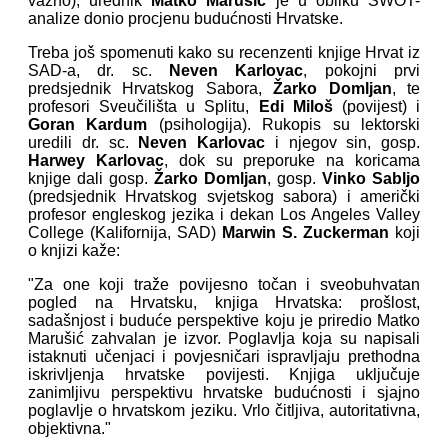
važno), urednik
Matko Marušić
je u obliku SWOT-
analize donio procjenu budućnosti Hrvatske.
Treba još spomenuti kako su recenzenti knjige Hrvat iz
SAD-a, dr. sc.
Neven Karlovac
, pokojni prvi
predsjednik Hrvatskog Sabora,
Žarko Domljan
, te
profesori Sveučilišta u Splitu,
Edi Miloš
(povijest) i
Goran Kardum
(psihologija). Rukopis su lektorski
uredili dr. sc.
Neven Karlovac
i njegov sin, gosp.
Harwey Karlovac
, dok su preporuke na koricama
knjige dali gosp.
Žarko Domljan
, gosp.
Vinko Sabljo
(predsjednik Hrvatskog svjetskog sabora) i američki
profesor engleskog jezika i dekan Los Angeles Valley
College (Kalifornija, SAD)
Marwin S. Zuckerman
koji
o knjizi kaže:
"Za one koji traže povijesno točan i sveobuhvatan
pogled na Hrvatsku, knjiga Hrvatska: prošlost,
sadašnjost i buduće perspektive koju je priredio Matko
Marušić zahvalan je izvor. Poglavlja koja su napisali
istaknuti učenjaci i povjesničari ispravljaju prethodna
iskrivljenja hrvatske povijesti. Knjiga uključuje
zanimljivu perspektivu hrvatske budućnosti i sjajno
poglavlje o hrvatskom jeziku. Vrlo čitljiva, autoritativna,
objektivna."