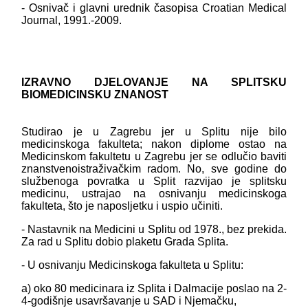
- Osnivač i glavni urednik časopisa Croatian Medical
Journal, 1991.-2009.
IZRAVNO DJELOVANJE NA SPLITSKU
BIOMEDICINSKU ZNANOST
Studirao je u Zagrebu jer u Splitu nije bilo
medicinskoga fakulteta; nakon diplome ostao na
Medicinskom fakultetu u Zagrebu jer se odlučio baviti
znanstvenoistraživačkim radom. No, sve godine do
službenoga povratka u Split razvijao je splitsku
medicinu, ustrajao na osnivanju medicinskoga
fakulteta, što je naposljetku i uspio učiniti.
- Nastavnik na Medicini u Splitu od 1978., bez prekida.
Za rad u Splitu dobio plaketu Grada Splita.
- U osnivanju Medicinskoga fakulteta u Splitu:
a) oko 80 medicinara iz Splita i Dalmacije poslao na 2-
4-godišnje usavršavanje u SAD i Njemačku,