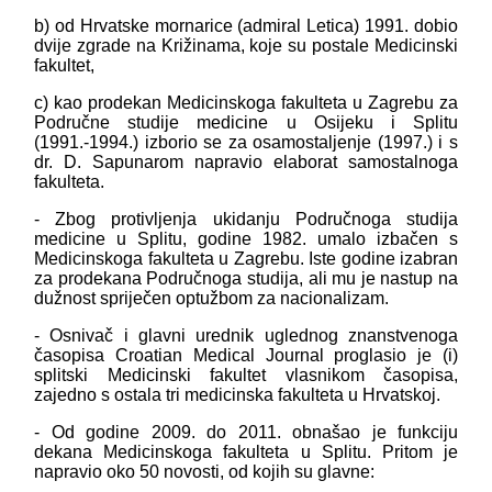
b) od Hrvatske mornarice (admiral Letica) 1991. dobio
dvije zgrade na Križinama, koje su postale Medicinski
fakultet,
c) kao prodekan Medicinskoga fakulteta u Zagrebu za
Područne studije medicine u Osijeku i Splitu
(1991.-1994.) izborio se za osamostaljenje (1997.) i s
dr. D. Sapunarom napravio elaborat samostalnoga
fakulteta.
- Zbog protivljenja ukidanju Područnoga studija
medicine u Splitu, godine 1982. umalo izbačen s
Medicinskoga fakulteta u Zagrebu. Iste godine izabran
za prodekana Područnoga studija, ali mu je nastup na
dužnost spriječen optužbom za nacionalizam.
- Osnivač i glavni urednik uglednog znanstvenoga
časopisa Croatian Medical Journal proglasio je (i)
splitski Medicinski fakultet vlasnikom časopisa,
zajedno s ostala tri medicinska fakulteta u Hrvatskoj.
- Od godine 2009. do 2011. obnašao je funkciju
dekana Medicinskoga fakulteta u Splitu. Pritom je
napravio oko 50 novosti, od kojih su glavne: