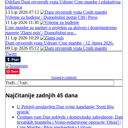
Održani Dani otvorenih vrata Udruge Crne mambe i edukativna
radionica
13 Lip 2026 07:12
Vrijeme za buđenje | Domoljubni portal CM | Press
11 Lip 2026 11:30
Crne mambe su partner u projektu za aktivno i dostojanstveno
starenje 'Zlatni puls' | Domoljubni por...
11 Lip 2026 10:29
Dani otvorenih vrata Udruge Crne mambe - 12. lipnja 2026.
09 Lip 2026 05:12
Tweet
Save
Powered by OrdaSoft!
Traži...
Najčitanije zadnjih 45 dana
U Petrinji proslavljen Dan vojne kapelanije 'Sveti Ilija
prorok'
Čestitam vam Dan pobjede i domovinske zahvalnosti, Dan
hrvatskih branitelja i Vojno-redarstvene operacije 'Oluja'! |
Crne Mambe | Blog predsjednika Udruge