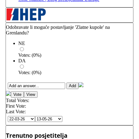
Odobravate li moguće postavljanje 'Zlatne kupole' na
Grenlandu?
NE
Votes:
(
0
%)
DA
Votes:
(
0
%)
Total Votes:
First Vote:
Last Vote:
Trenutno posjetitelja