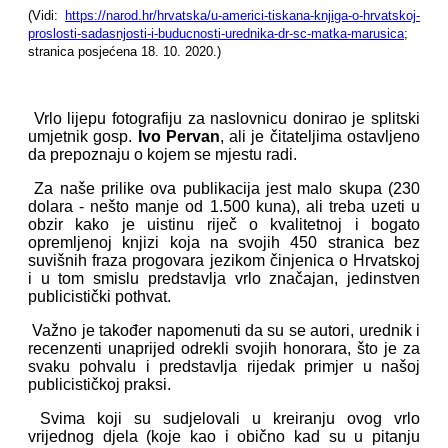
(Vidi:
https://narod.hr/hrvatska/u-americi-tiskana-knjiga-o-hrvatskoj-
proslosti-sadasnjosti-i-buducnosti-urednika-dr-sc-matka-marusica
;
stranica posjećena 18. 10. 2020.)
Vrlo lijepu fotografiju za naslovnicu donirao je splitski
umjetnik gosp.
Ivo Pervan
, ali je čitateljima ostavljeno
da prepoznaju o kojem se mjestu radi.
Za naše prilike ova publikacija jest malo skupa (230
dolara - nešto manje od 1.500 kuna), ali treba uzeti u
obzir kako je uistinu riječ o kvalitetnoj i bogato
opremljenoj knjizi koja na svojih 450 stranica bez
suvišnih fraza progovara jezikom činjenica o Hrvatskoj
i u tom smislu predstavlja vrlo značajan, jedinstven
publicistički pothvat.
Važno je također napomenuti da su se autori, urednik i
recenzenti unaprijed odrekli svojih honorara, što je za
svaku pohvalu i predstavlja rijedak primjer u našoj
publicističkoj praksi.
Svima koji su sudjelovali u kreiranju ovog vrlo
vrijednog djela (koje kao i obično kad su u pitanju