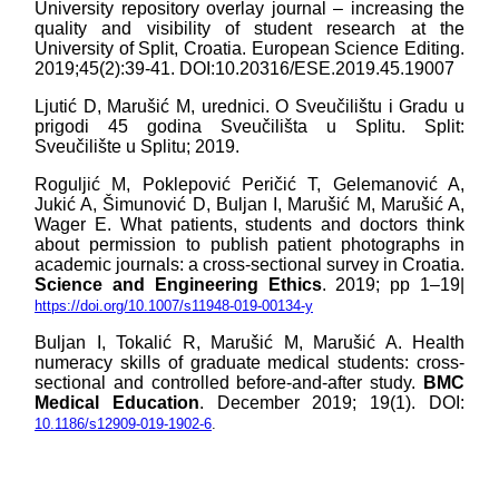
University repository overlay journal – increasing the
quality and visibility of student research at the
University of Split, Croatia. European Science Editing.
2019;45(2):39-41. DOI:10.20316/ESE.2019.45.19007
Ljutić D, Marušić M, urednici. O Sveučilištu i Gradu u
prigodi 45 godina Sveučilišta u Splitu. Split:
Sveučilište u Splitu; 2019.
Roguljić M, Poklepović Peričić T, Gelemanović A,
Jukić A, Šimunović D, Buljan I, Marušić M, Marušić A,
Wager E. What patients, students and doctors think
about permission to publish patient photographs in
academic journals: a cross-sectional survey in Croatia.
Science and Engineering Ethics
. 2019; pp 1–19|
https://doi.org/10.1007/s11948-019-00134-y
Buljan I, Tokalić R, Marušić M, Marušić A. Health
numeracy skills of graduate medical students: cross-
sectional and controlled before-and-after study.
BMC
Medical Education
. December 2019; 19(1). DOI:
10.1186/s12909-019-1902-6
.