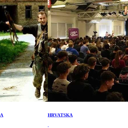
KA
HRVATSKA