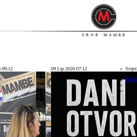
6 09:12
09 Lip 2026 07:12
Svijet
svijet
PRE
Sport
Kolu