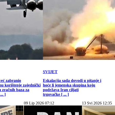
SVIJET
već zabranio
Eskalacija sada dovodi u pitanje i
u korištenje zajednički
hoće li jemenska skupina koju
h zračnih baza za
podržava Iran ciljati
.. ]
trgovačke [ ... ]
09 Lip 2026 07:12
13 Svi 2026 12:35