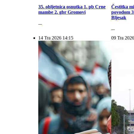
35. obljetnica osnutka 1. pb Crne
Čestitka m
mambe 2. gbr Gromovi
povodom 31
Bljesak
14 Tra 2026 14:15
09 Tra 2026