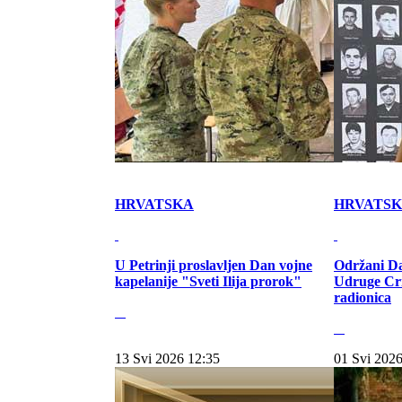
HRVATSKA
HRVATS
U Petrinji proslavljen Dan vojne
Održani Da
kapelanije "Sveti Ilija prorok"
Udruge Cr
radionica
13 Svi 2026 12:35
01 Svi 2026