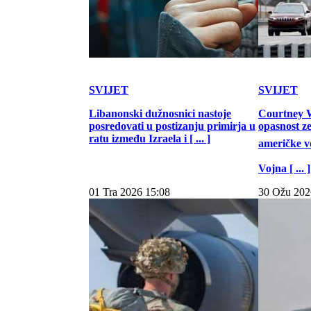
SVIJET
SVIJET
Libanonski dužnosnici nastoje
Courtney W
posredovati u postizanju primirja u
opasnost z
ratu između Izraela i [ ... ]
američke vo
Vojna [ ... ]
01 Tra 2026 15:08
30 Ožu 202