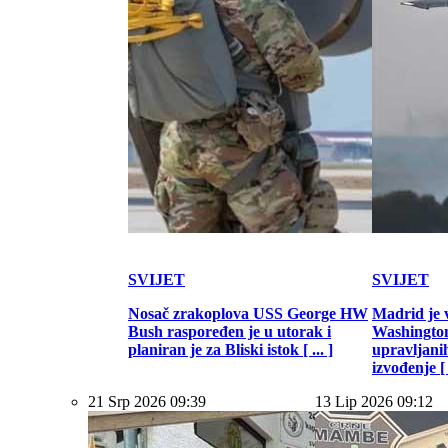
SVIJET
SVIJET
Nosač zrakoplova USS George HW
Madrid je 
Bush raspoređen je u utorak i
Washington
planiran je za Bliski istok [ ... ]
upravljani
izvođenje [ .
21 Srp 2026 09:39
13 Lip 2026 09:12