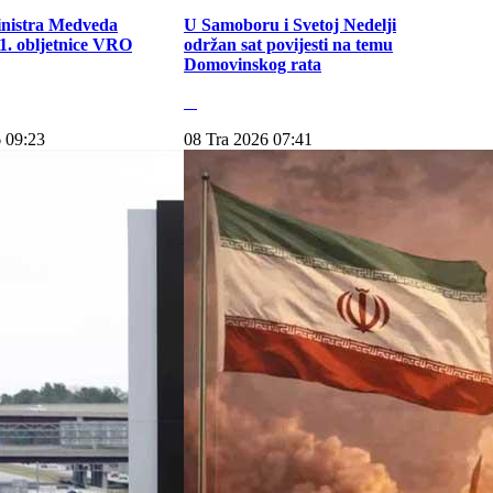
inistra Medveda
U Samoboru i Svetoj Nedelji
. obljetnice VRO
održan sat povijesti na temu
Domovinskog rata
 09:23
08 Tra 2026 07:41