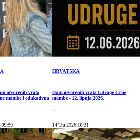
KA
HRVATSKA
ni otvorenih vrata
Dani otvorenih vrata Udruge Crne
ne mambe i edukativna
mambe - 12. lipnja 2026.
 09:59
14 Tra 2026 18:31