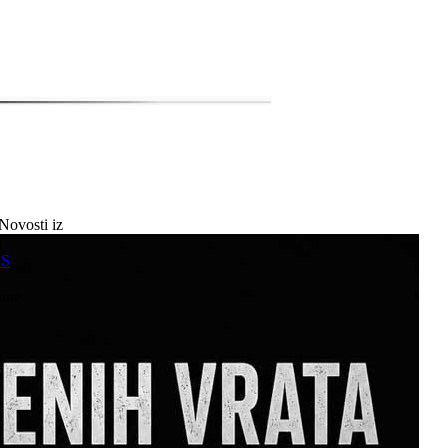
Novosti iz
a
SS
mne