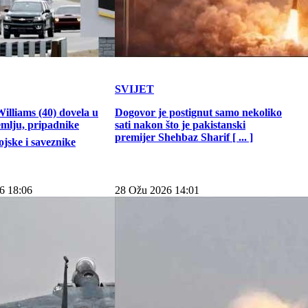
SVIJET
illiams (40) dovela u
Dogovor je postignut samo nekoliko
emlju, pripadnike
sati nakon što je pakistanski
premijer Shehbaz Sharif [ ... ]
jske i saveznike
6 18:06
28 Ožu 2026 14:01