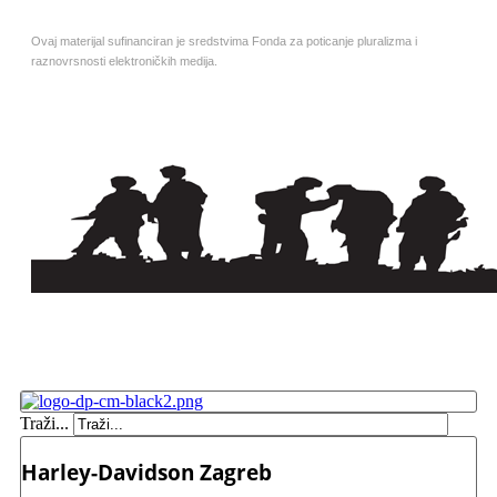
Ovaj materijal sufinanciran je sredstvima Fonda za poticanje pluralizma i
raznovrsnosti elektroničkih medija.
Traži...
Harley-Davidson Zagreb