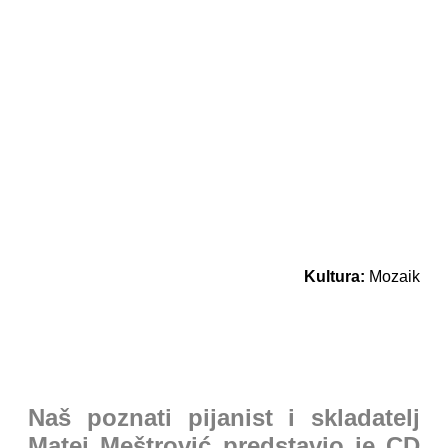
Kultura:
Mozaik
Naš poznati pijanist i skladatelj
Matej Meštrović predstavio je CD