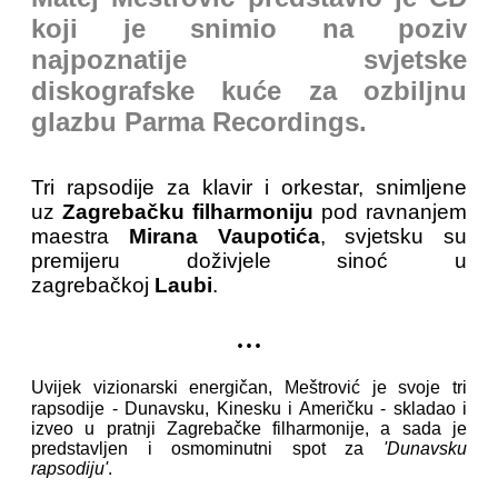
koji je snimio na poziv
najpoznatije svjetske
diskografske kuće za ozbiljnu
glazbu Parma Recordings.
Tri rapsodije za klavir i orkestar, snimljene
uz
Zagrebačku filharmoniju
pod ravnanjem
maestra
Mirana Vaupotića
, svjetsku su
premijeru doživjele sinoć u
zagrebačkoj
Laubi
.
...
Uvijek vizionarski energičan, Meštrović je svoje tri
rapsodije - Dunavsku, Kinesku i Američku - skladao i
izveo u pratnji Zagrebačke filharmonije, a sada je
predstavljen i osmominutni spot za
'Dunavsku
rapsodiju'
.