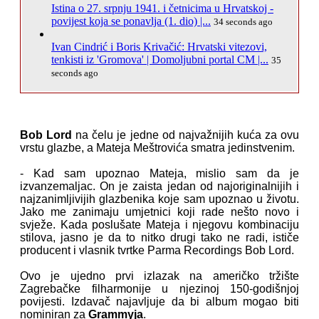
Istina o 27. srpnju 1941. i četnicima u Hrvatskoj -
povijest koja se ponavlja (1. dio) |...
34 seconds ago
Ivan Cindrić i Boris Krivačić: Hrvatski vitezovi,
tenkisti iz 'Gromova' | Domoljubni portal CM |...
35
seconds ago
Bob Lord
na čelu je jedne od najvažnijih kuća za ovu
vrstu glazbe, a Mateja Meštrovića smatra jedinstvenim.
- Kad sam upoznao Mateja, mislio sam da je
izvanzemaljac. On je zaista jedan od najoriginalnijih i
najzanimljivijih glazbenika koje sam upoznao u životu.
Jako me zanimaju umjetnici koji rade nešto novo i
svježe. Kada poslušate Mateja i njegovu kombinaciju
stilova, jasno je da to nitko drugi tako ne radi, ističe
producent i vlasnik tvrtke Parma Recordings Bob Lord.
Ovo je ujedno prvi izlazak na američko tržište
Zagrebačke filharmonije u njezinoj 150-godišnjoj
povijesti. Izdavač najavljuje da bi album mogao biti
nominiran za
Grammyja
.