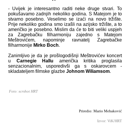
- Uvijek je interesantno raditi neke druge stvari. To
pokušavamo zadnjih nekoliko godina. S Matejom je to
stvarno posebno. Veselimo se izaći na novo tržište.
Prije nekoliko godina smo izašli na azijsko tržište, a to
američko je posebno. Mislim da će to biti veliki uspjeh
za Zagrebačku filharmoniju zajedno s Matejom
Meštrovićem, napominje ravnatelj Zagrebačke
filharmonije
Mirko Boch
.
Zanimljivo je da je prošlogodišnji Meštrovićev koncert
u
Carnegie Hallu
američka kritika proglasila
senzacionalnim, usporedivši ga s oskarovcem -
skladateljem filmske glazbe
Johnom Wiliamsom
.
Foto: scrshot HRT
Priredio: Mario Mehaković
Izvor: ViK/HRT