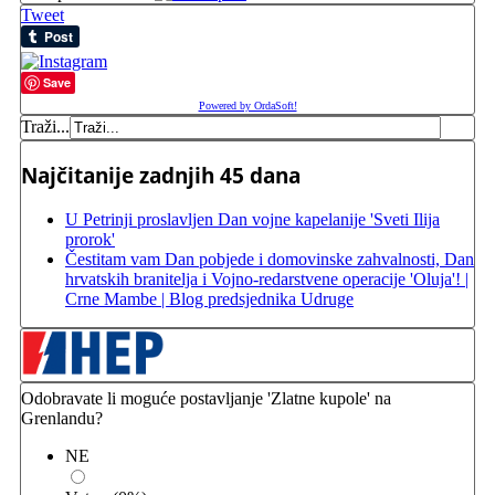
Tweet
Save
Powered by OrdaSoft!
Traži...
Najčitanije zadnjih 45 dana
U Petrinji proslavljen Dan vojne kapelanije 'Sveti Ilija
prorok'
Čestitam vam Dan pobjede i domovinske zahvalnosti, Dan
hrvatskih branitelja i Vojno-redarstvene operacije 'Oluja'! |
Crne Mambe | Blog predsjednika Udruge
Odobravate li moguće postavljanje 'Zlatne kupole' na
Grenlandu?
NE