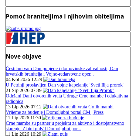
Pomoć braniteljima i njihovim obiteljima
Nove objave
Čestitam vam Dan pobjede i domovinske zahvalnosti, Dan
hrvatskih branitelja i Vojno-redarstvene oper...
04 Kol 2026 12:29
U Petrinji proslavljen Dan vojne kapelanije 'Sveti Ilija prorok'
21 Srp 2026 07:39
Održani Dani otvorenih vrata Udruge Crne mambe i edukativna
radionica
13 Lip 2026 07:12
Vrijeme za buđenje | Domoljubni portal CM | Press
11 Lip 2026 11:30
Crne mambe su partner u projektu za aktivno i dostojanstveno
starenje 'Zlatni puls' | Domoljubni por...
11 Lip 2026 10:29