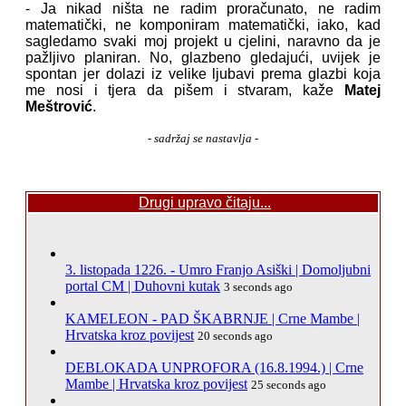
- Ja nikad ništa ne radim proračunato, ne radim
matematički, ne komponiram matematički, iako, kad
sagledamo svaki moj projekt u cjelini, naravno da je
pažljivo planiran. No, glazbeno gledajući, uvijek je
spontan jer dolazi iz velike ljubavi prema glazbi koja
me nosi i tjera da pišem i stvaram, kaže
Matej
Meštrović
.
- sadržaj se nastavlja -
Drugi upravo čitaju...
3. listopada 1226. - Umro Franjo Asiški | Domoljubni
portal CM | Duhovni kutak
3 seconds ago
KAMELEON - PAD ŠKABRNJE | Crne Mambe |
Hrvatska kroz povijest
20 seconds ago
DEBLOKADA UNPROFORA (16.8.1994.) | Crne
Mambe | Hrvatska kroz povijest
25 seconds ago