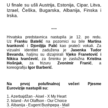
U finale su ušli Austrija, Estonija, Cipar, Litva,
Izrael, Češka, Bugarska, Albanija, Finska i
Irska.
...
Hrvatska predstavnica nastupila je 12. po redu.
Uz
Franku Batelić
na pozornici su bile
Martina
Ivanković
i
Djordjija Palić
kao prateći vokali. Za
vizualni identitet zadužena je
Jasenka Tudor
Bevanda
, haljinu su dizajnirali
Vjeko Franetović i
Nikica Ivančević
, za šminku je zaslužna
Kristina
Hošnjak
, za frizuru
Zvonimir Franić
, a
koreografiju
Igor Barberić
.
Na prvoj polufinalnoj večeri Pjesme
Eurovizije
nastupili su:
1. Azerbajdžan - Aisel - X My Heart
2. Island - Ari Olaffson - Our Choice
3. Albanija - Eugent Bushpepa - Mall