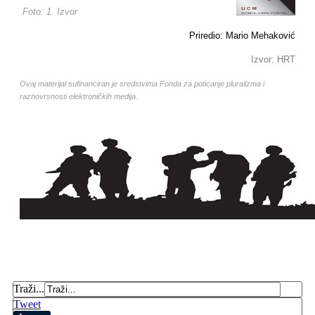
Foto: 1. Izvor
Priredio: Mario Mehaković
Izvor: HRT
Ovaj materijal sufinanciran je sredstvima Fonda za poticanje pluralizma i
raznovrsnosti elektroničkih medija.
Traži...
Tweet