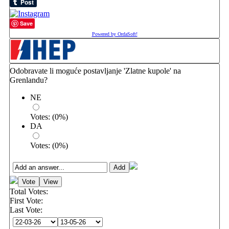
Save
Powered by OrdaSoft!
Odobravate li moguće postavljanje 'Zlatne kupole' na
Grenlandu?
NE
Votes:
(
0
%)
DA
Votes:
(
0
%)
Total Votes:
First Vote:
Last Vote: