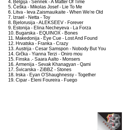
4. Belgija - Sennek - A Matter Of Time
5. Češka - Mikolas Josef - Lie To Me
6. Litva - Ieva Zaismauikaite - When We're Old
7. Izrael - Netta - Toy
8. Bjelorusija - ALEKSEEV - Forever
9. Estonija - Elina Necheyeva - La Forza
10. Bugarska - EQUINOX - Bones
11. Makedonija - Eye Cue - Lost And Found
12. Hrvatska - Franka - Crazy
13. Austrija - Cesar Samspon - Nobody But You
14. Grčka - Yianna Terzi - Oniro mou
15. Finska .- Saara Aalto - Monsers
16. Armenija - Sevak Khanagyan - Qami
17. Švicarska - ZiBBZ - Stones
18. Irska - Eyan O'Shaughnessy - Together
19. Cipar - Eleni Foureira - Fuego