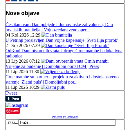
Nove objave
Čestitam vam Dan pobjede i domovinske zahvalnosti, Dan
hrvatskih branitelja i Vojno-redarstvene oper...
04 Kol 2026 12:29
U Petrinji proslavljen Dan vojne kapelanije 'Sveti Ilija prorok'
21 Srp 2026 07:39
Održani Dani otvorenih vrata Udruge Crne mambe i edukativna
radionica
13 Lip 2026 07:12
Vrijeme za buđenje | Domoljubni portal CM | Press
11 Lip 2026 11:30
Crne mambe su partner u projektu za aktivno i dostojanstveno
starenje 'Zlatni puls' | Domoljubni por...
11 Lip 2026 10:29
Tweet
Save
Powered by OrdaSoft!
Traži...