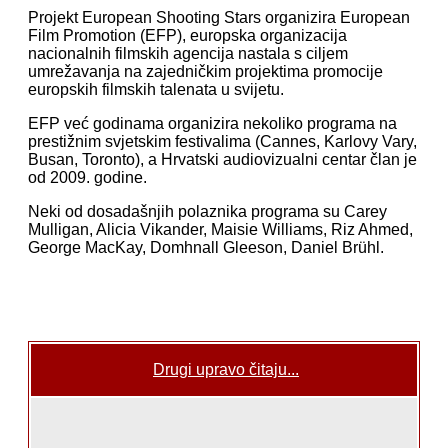
Projekt European Shooting Stars organizira European
Film Promotion (EFP), europska organizacija
nacionalnih filmskih agencija nastala s ciljem
umrežavanja na zajedničkim projektima promocije
europskih filmskih talenata u svijetu.
EFP već godinama organizira nekoliko programa na
prestižnim svjetskim festivalima (Cannes, Karlovy Vary,
Busan, Toronto), a Hrvatski audiovizualni centar član je
od 2009. godine.
Neki od dosadašnjih polaznika programa su Carey
Mulligan, Alicia Vikander, Maisie Williams, Riz Ahmed,
George MacKay, Domhnall Gleeson, Daniel Brühl.
Drugi upravo čitaju...