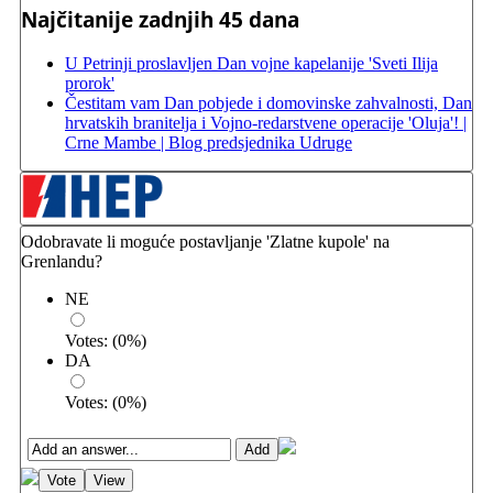
Najčitanije zadnjih 45 dana
U Petrinji proslavljen Dan vojne kapelanije 'Sveti Ilija
prorok'
Čestitam vam Dan pobjede i domovinske zahvalnosti, Dan
hrvatskih branitelja i Vojno-redarstvene operacije 'Oluja'! |
Crne Mambe | Blog predsjednika Udruge
Odobravate li moguće postavljanje 'Zlatne kupole' na
Grenlandu?
NE
Votes:
(
0
%)
DA
Votes:
(
0
%)