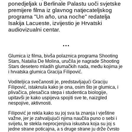
ponedjeljak u Berlinale Palastu uoči svjetske
premijere filma iz glavnog natjecateljskog
programa "Un año, una noche" redatelja
Isakija Lacueste, izvijestio je Hrvatski
audiovizualni centar.
...
Glumica iz filma, bivša polaznica programa Shooting
Stars, Natalia De Molina, uručila je nagrade Shooting
Stars desetero mladih glumačkih nada, među kojima je
i hrvatska glumica Gracija Filipović.
Voditeljica svečanosti je, predstavljajući Graciju
Filipović, istaknula kako je ona, osim što je glumica, i
plivačica, plesačica stepa i studentica biologije,
upitavši je kako uspijeva spojiti sve te, naizgled
nespojive, aktivnosti.
Filipović je rekla kako su joj sva ta znanja i vještine
važne, jer je zahvaljujući njima naučila puno o sebi i
svijetu, te stekla neprocjenjiva iskustva koja su joj s
jedne strane poticajna, a s druge strane ju drže čvrsto