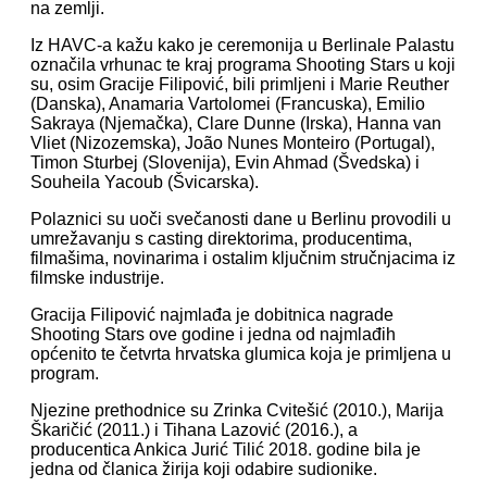
na zemlji.
Iz HAVC-a kažu kako je ceremonija u Berlinale Palastu
označila vrhunac te kraj programa Shooting Stars u koji
su, osim Gracije Filipović, bili primljeni i Marie Reuther
(Danska), Anamaria Vartolomei (Francuska), Emilio
Sakraya (Njemačka), Clare Dunne (Irska), Hanna van
Vliet (Nizozemska), João Nunes Monteiro (Portugal),
Timon Sturbej (Slovenija), Evin Ahmad (Švedska) i
Souheila Yacoub (Švicarska).
Polaznici su uoči svečanosti dane u Berlinu provodili u
umrežavanju s casting direktorima, producentima,
filmašima, novinarima i ostalim ključnim stručnjacima iz
filmske industrije.
Gracija Filipović najmlađa je dobitnica nagrade
Shooting Stars ove godine i jedna od najmlađih
općenito te četvrta hrvatska glumica koja je primljena u
program.
Njezine prethodnice su Zrinka Cvitešić (2010.), Marija
Škaričić (2011.) i Tihana Lazović (2016.), a
producentica Ankica Jurić Tilić 2018. godine bila je
jedna od članica žirija koji odabire sudionike.