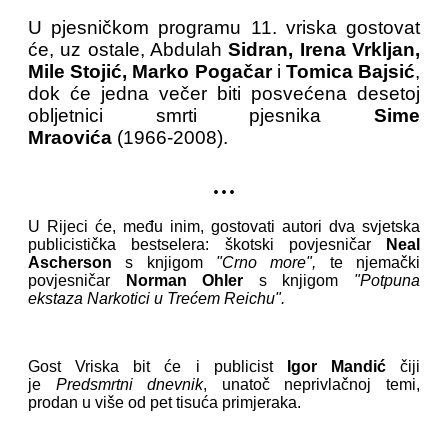
U pjesničkom programu 11. vriska gostovat
će, uz ostale, Abdulah
Sidran, Irena Vrkljan,
Mile Stojić, Marko Pogačar
i
Tomica Bajsić
,
dok će jedna večer biti posvećena desetoj
obljetnici smrti pjesnika
Sime
Mraovića
(1966-2008).
...
U Rijeci će, među inim, gostovati autori dva svjetska
publicistička bestselera: škotski povjesničar
Neal
Ascherson
s knjigom
"Crno more",
te njemački
povjesničar
Norman Ohler
s knjigom
"Potpuna
ekstaza Narkotici u Trećem Reichu".
Gost Vriska bit će i publicist
Igor Mandić
čiji
je
Predsmrtni dnevnik
, unatoč neprivlačnoj temi,
prodan u više od pet tisuća primjeraka.