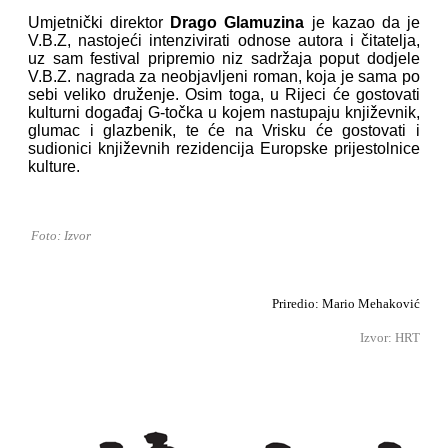
Umjetnički direktor
Drago Glamuzina
je kazao da je
V.B.Z, nastojeći intenzivirati odnose autora i čitatelja,
uz sam festival pripremio niz sadržaja poput dodjele
V.B.Z. nagrada za neobjavljeni roman, koja je sama po
sebi veliko druženje. Osim toga, u Rijeci će gostovati
kulturni događaj G-točka u kojem nastupaju književnik,
glumac i glazbenik, te će na Vrisku će gostovati i
sudionici književnih rezidencija Europske prijestolnice
kulture.
Foto: Izvor
Priredio: Mario Mehaković
Izvor: HRT