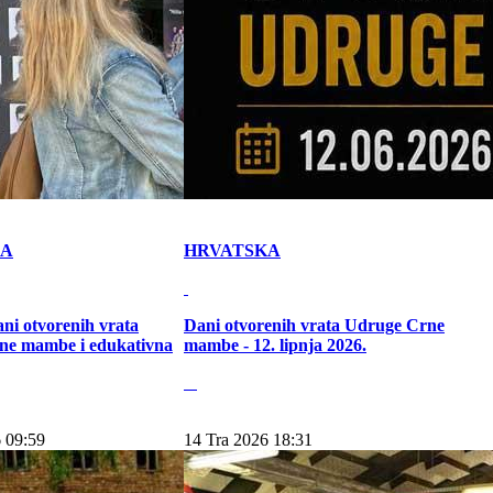
KA
HRVATSKA
ni otvorenih vrata
Dani otvorenih vrata Udruge Crne
ne mambe i edukativna
mambe - 12. lipnja 2026.
 09:59
14 Tra 2026 18:31