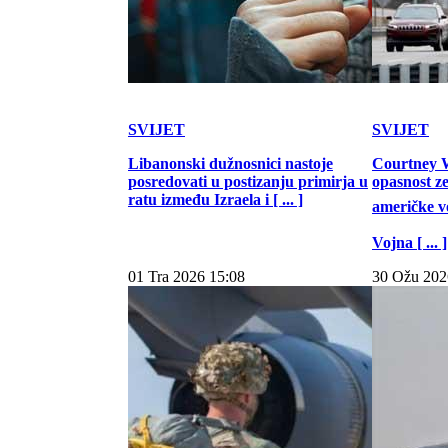
SVIJET
SVIJET
Libanonski dužnosnici nastoje
Courtney W
posredovati u postizanju primirja u
opasnost z
ratu između Izraela i [ ... ]
američke vo
Vojna [ ... ]
01 Tra 2026 15:08
30 Ožu 202