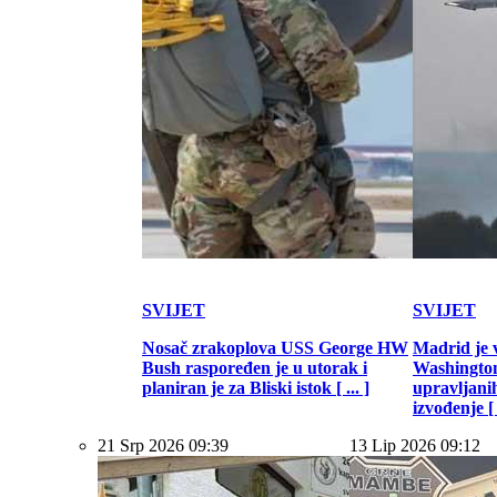
SVIJET
SVIJET
Nosač zrakoplova USS George HW
Madrid je 
Bush raspoređen je u utorak i
Washington
planiran je za Bliski istok [ ... ]
upravljani
izvođenje [ .
21 Srp 2026 09:39
13 Lip 2026 09:12