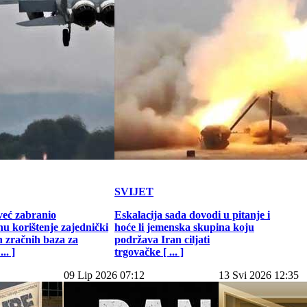
SVIJET
već zabranio
Eskalacija sada dovodi u pitanje i
u korištenje zajednički
hoće li jemenska skupina koju
h zračnih baza za
podržava Iran ciljati
.. ]
trgovačke [ ... ]
09 Lip 2026 07:12
13 Svi 2026 12:35