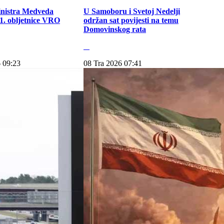
inistra Medveda
U Samoboru i Svetoj Nedelji
. obljetnice VRO
održan sat povijesti na temu
Domovinskog rata
 09:23
08 Tra 2026 07:41