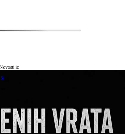
Novosti iz
a
SS
mne