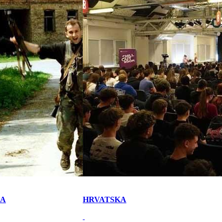
KA
HRVATSKA