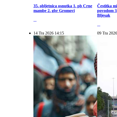
35. obljetnica osnutka 1. pb Crne
Čestitka m
mambe 2. gbr Gromovi
povodom 31
Bljesak
14 Tra 2026 14:15
09 Tra 2026