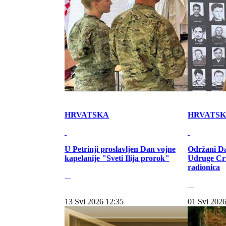
HRVATSKA
HRVATS
U Petrinji proslavljen Dan vojne
Održani Da
kapelanije "Sveti Ilija prorok"
Udruge Cr
radionica
13 Svi 2026 12:35
01 Svi 2026