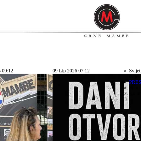
6 09:12
09 Lip 2026 07:12
Svijet
svijet
PRE
Sport
Kolu