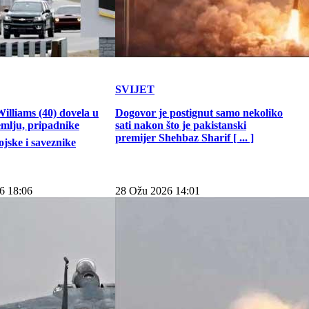
SVIJET
illiams (40) dovela u
Dogovor je postignut samo nekoliko
emlju, pripadnike
sati nakon što je pakistanski
premijer Shehbaz Sharif [ ... ]
jske i saveznike
6 18:06
28 Ožu 2026 14:01