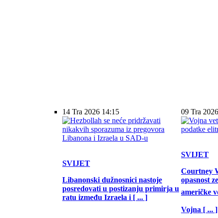
14 Tra 2026 14:15
09 Tra 2026
SVIJET
SVIJET
Courtney W
Libanonski dužnosnici nastoje
opasnost z
posredovati u postizanju primirja u
američke vo
ratu između Izraela i [ ... ]
Vojna [ ... ]