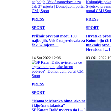
PRESS
PRESS
SPORT
SPORT
Prižmić prvi put među 100
Hrvatska preo
najboljih, Vekić napredovala za
Kolumbiju (2:1)
čak 37 mjesta
utakmici pred
Hrvatska [ ... ]
14 Stu 2022 12:06
03 Ožu 2022 1
PRESS
SPORT
"Nama je Maroko bitna, ako ne
i ključna utakmica"
SP Katar: Dalić uvjeren da [ ... ]