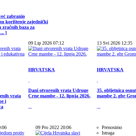
već zabranio
u korištenje zajednički
h zračnih baza za
.. ]
09 Lip 2026 07:12
13 Svi 2026 12:35
HRVATSKA
HRVATSKA
Dani otvorenih vrata Udruge
35. obljetnica osn
enih vrata
Crne mambe - 12. lipnja 2026.
mambe 2. gbr Gro
e i
ca
0:06
09 Pro 2022 20:06
Prenosimo
Istraga