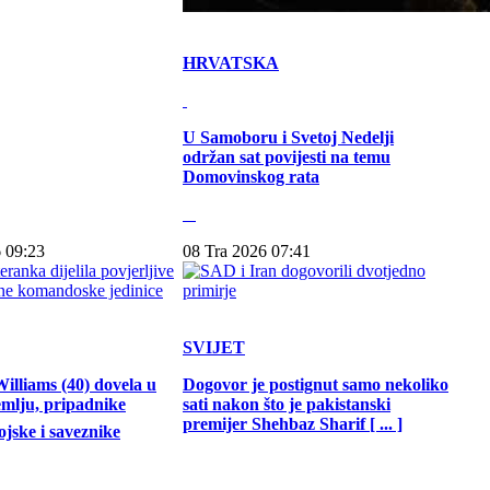
HRVATSKA
U Samoboru i Svetoj Nedelji
održan sat povijesti na temu
Domovinskog rata
 09:23
08 Tra 2026 07:41
SVIJET
illiams (40) dovela u
Dogovor je postignut samo nekoliko
emlju, pripadnike
sati nakon što je pakistanski
premijer Shehbaz Sharif [ ... ]
jske i saveznike