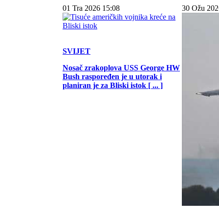
01 Tra 2026 15:08
30 Ožu 202
SVIJET
Nosač zrakoplova USS George HW
Bush raspoređen je u utorak i
planiran je za Bliski istok [ ... ]