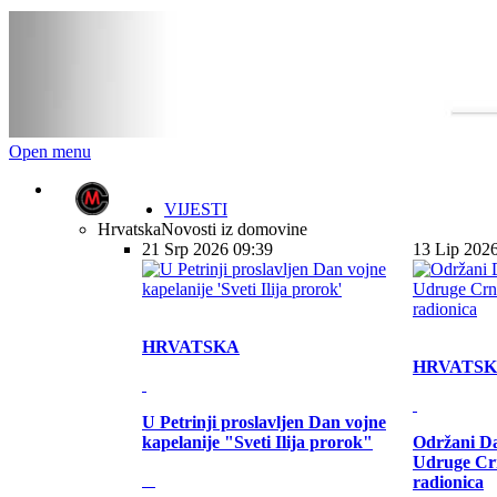
Open menu
VIJESTI
Hrvatska
Novosti iz domovine
21 Srp 2026 09:39
13 Lip 202
HRVATSKA
HRVATS
U Petrinji proslavljen Dan vojne
kapelanije "Sveti Ilija prorok"
Održani Da
Udruge Cr
radionica