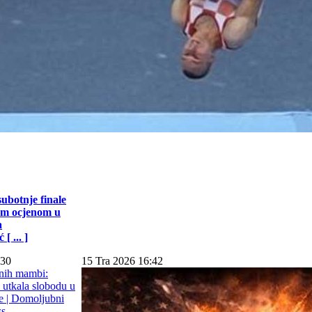
subotnje finale
jom ocjenom u
a
[ ... ]
:30
15 Tra 2026 16:42