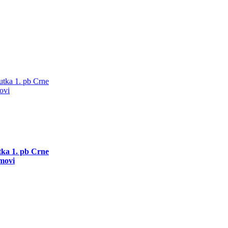
utka 1. pb Crne
movi