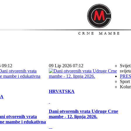
6 09:12
09 Lip 2026 07:12
Svijet
svijet
PRE
Sport
Kolu
HRVATSKA
KA
Dani otvorenih vrata Udruge Crne
ni otvorenih vrata
mambe - 12. lipnja 2026.
ne mambe i edukativna