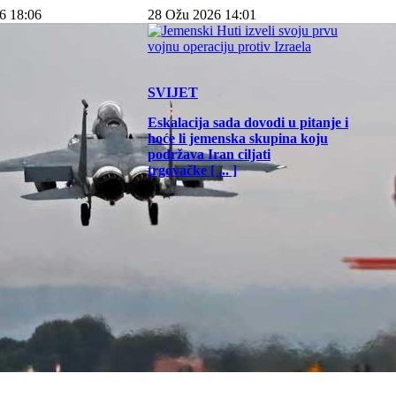
6 18:06
28 Ožu 2026 14:01
SVIJET
Eskalacija sada dovodi u pitanje i
hoće li jemenska skupina koju
podržava Iran ciljati
trgovačke [ ... ]