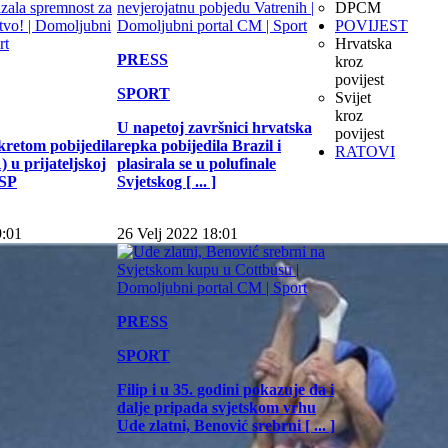
DPCM
POVIJEST
Hrvatska
PRESS
kroz
povijest
SPORT
Svijet
kroz
U napetoj završnici hrvatska
povijest
kretom pobijedila
repka pobijedila Brazil i
RATOVI
 u prijateljskoj
plasirala se u polufinale
 SP
Svjetskog [ ... ]
9:01
26 Velj 2022 18:01
PRESS
SPORT
Filip i u 35. godini pokazuje da i
dalje pripada svjetskom vrhu
Ude zlatni, Benović srebrni [ ... ]