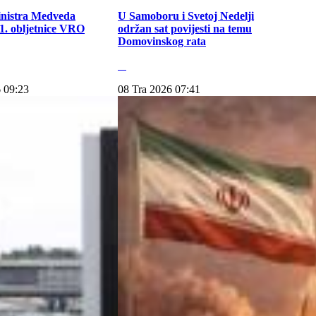
inistra Medveda
U Samoboru i Svetoj Nedelji
. obljetnice VRO
održan sat povijesti na temu
Domovinskog rata
 09:23
08 Tra 2026 07:41