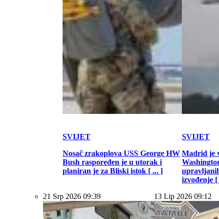
SVIJET
SVIJET
Nosač zrakoplova USS George HW
Madrid je 
Bush raspoređen je u utorak i
Washington
planiran je za Bliski istok [ ... ]
upravljani
izvođenje [ .
21 Srp 2026 09:39
13 Lip 2026 09:12