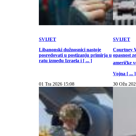
SVIJET
SVIJET
Libanonski dužnosnici nastoje
Courtney W
posredovati u postizanju primirja u
opasnost z
ratu između Izraela i [ ... ]
američke vo
Vojna [ ... ]
01 Tra 2026 15:08
30 Ožu 202