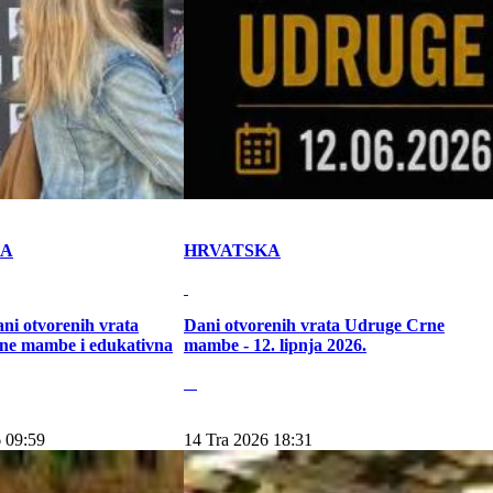
KA
HRVATSKA
ni otvorenih vrata
Dani otvorenih vrata Udruge Crne
ne mambe i edukativna
mambe - 12. lipnja 2026.
 09:59
14 Tra 2026 18:31