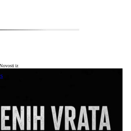
Novosti iz
a
SS
mne