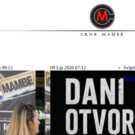
6 09:12
09 Lip 2026 07:12
Svijet
svijet
PRE
Sport
Kolu