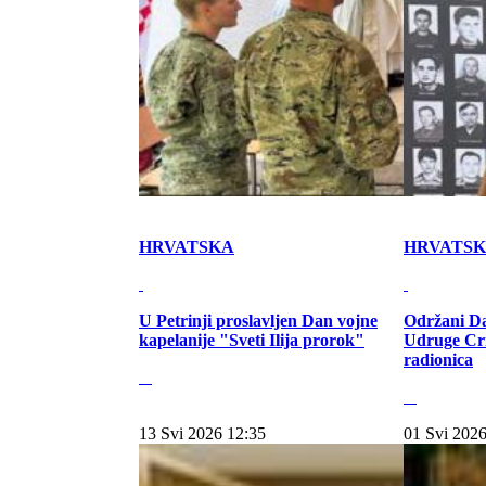
HRVATSKA
HRVATS
U Petrinji proslavljen Dan vojne
Održani Da
kapelanije "Sveti Ilija prorok"
Udruge Cr
radionica
13 Svi 2026 12:35
01 Svi 2026