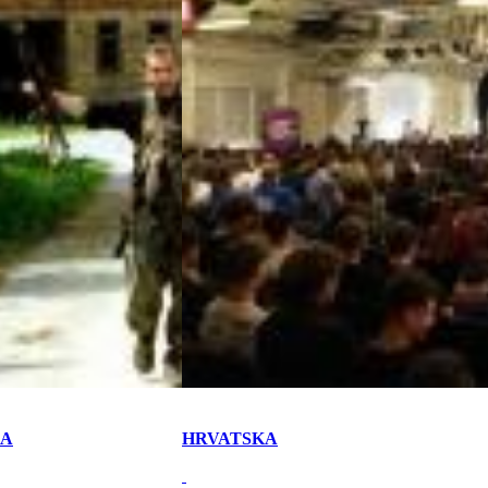
KA
HRVATSKA