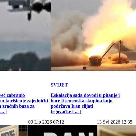
SVIJET
već zabranio
Eskalacija sada dovodi u pitanje i
u korištenje zajednički
hoće li jemenska skupina koju
h zračnih baza za
podržava Iran ciljati
.. ]
trgovačke [ ... ]
09 Lip 2026 07:12
13 Svi 2026 12:35