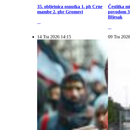
35. obljetnica osnutka 1. pb Crne
Čestitka m
mambe 2. gbr Gromovi
povodom 31
Bljesak
14 Tra 2026 14:15
09 Tra 2026