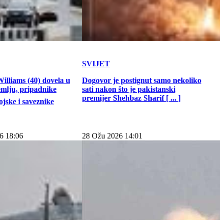
SVIJET
illiams (40) dovela u
Dogovor je postignut samo nekoliko
emlju, pripadnike
sati nakon što je pakistanski
premijer Shehbaz Sharif [ ... ]
jske i saveznike
6 18:06
28 Ožu 2026 14:01