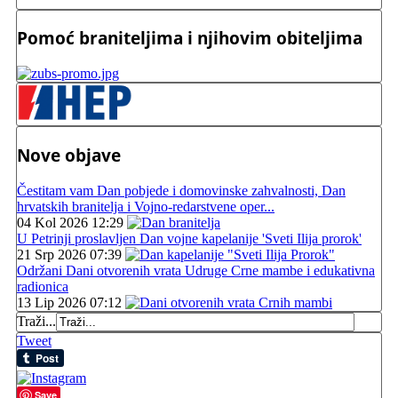
Pomoć braniteljima i njihovim obiteljima
Nove objave
Čestitam vam Dan pobjede i domovinske zahvalnosti, Dan
hrvatskih branitelja i Vojno-redarstvene oper...
04 Kol 2026 12:29
U Petrinji proslavljen Dan vojne kapelanije 'Sveti Ilija prorok'
21 Srp 2026 07:39
Održani Dani otvorenih vrata Udruge Crne mambe i edukativna
radionica
13 Lip 2026 07:12
Traži...
Tweet
Save