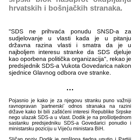
hrvatskih i bošnjačkih stranaka.
"SDS ne prihvaća ponudu SNSD-a za
sudjelovanje u vlasti kada je u pitanju
državna razina vlasti i smatra da je u
najboljem interesu stranke da SDS djeluje
kao oporbena politička organizacija", rekao je
predsjednik SDS-a Vukota Govedarica nakon
sjednice Glavnog odbora ove stranke.
...
Pojasnio je kako je za njegovu stranku puno važniji
ravnopravan 'partnerski' odnos stranaka na razini
države kako bi bili zaštićeni interesi Republike Srpske
nego ulazak SDS-a u vlast. Dodik je na prošlotjednom
sastanku predsjedniku SDS-a Govedarici ponudio i
ministarsku poziciju u Vijeću ministara BiH.
Sličan poziv Dodik je prošloga tjedna uputio i Partiji