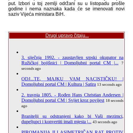
put. Izbori u toj zemlji održani su u listopadu prošle
godine i nema naznaka kada će se imenovati novi
saziv Vijeća ministara BiH.
Drugi upravo čitaju...
3. siječnja 1992. - zaustavljen srpski okupator na
Ružićkoj bojišnici | Domoljubni portal CM |...
7
seconds ago
ODJ...TE, MAJKU VAM NACISTIČKU! |
Domoljubni portal CM | Kultura | Satira
13 seconds ago
2. travnja 1805. - Rođen Hans Christian Andersen |
Domoljubni portal CM | Svijet kroz povijest
18 seconds
ago
Branitelji su odstranjeni kako bi Vaši mezimci,
dupeljupci i konvertiti imali mjesta |...
43 seconds ago
PIROMANIJA ILI ASIMETRIČAN RAT PROTIV