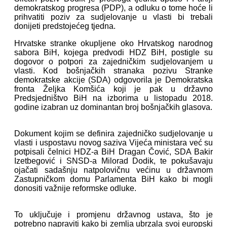
demokratskog progresa (PDP), a odluku o tome hoće li
prihvatiti poziv za sudjelovanje u vlasti bi trebali
donijeti predstojećeg tjedna.
Hrvatske stranke okupljene oko Hrvatskog narodnog
sabora BiH, kojega predvodi HDZ BiH, postigle su
dogovor o potpori za zajedničkim sudjelovanjem u
vlasti. Kod bošnjačkih stranaka pozivu Stranke
demokratske akcije (SDA) odgovorila je Demokratska
fronta Željka Komšića koji je pak u državno
Predsjedništvo BiH na izborima u listopadu 2018.
godine izabran uz dominantan broj bošnjačkih glasova.
Dokument kojim se definira zajedničko sudjelovanje u
vlasti i uspostavu novog saziva Vijeća ministara već su
potpisali čelnici HDZ-a BiH Dragan Čović, SDA Bakir
Izetbegović i SNSD-a Milorad Dodik, te pokušavaju
ojačati sadašnju natpolovičnu većinu u državnom
Zastupničkom domu Parlamenta BiH kako bi mogli
donositi važnije reformske odluke.
To uključuje i promjenu državnog ustava, što je
potrebno napraviti kako bi zemlja ubrzala svoj europski