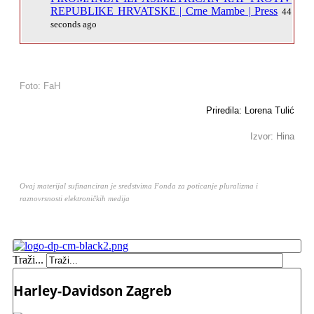
REPUBLIKE HRVATSKE | Crne Mambe | Press
44
seconds ago
Foto: FaH
Priredila: Lorena Tulić
Izvor: Hina
Ovaj materijal sufinanciran je sredstvima Fonda za poticanje pluralizma i
raznovrsnosti elektroničkih medija
Traži...
Harley-Davidson Zagreb