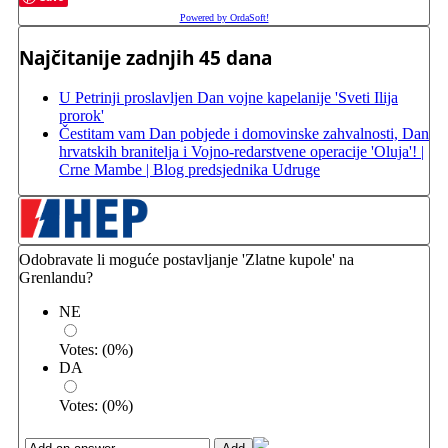
Powered by OrdaSoft!
Najčitanije zadnjih 45 dana
U Petrinji proslavljen Dan vojne kapelanije 'Sveti Ilija
prorok'
Čestitam vam Dan pobjede i domovinske zahvalnosti, Dan
hrvatskih branitelja i Vojno-redarstvene operacije 'Oluja'! |
Crne Mambe | Blog predsjednika Udruge
Odobravate li moguće postavljanje 'Zlatne kupole' na
Grenlandu?
NE
Votes:
(
0
%)
DA
Votes:
(
0
%)