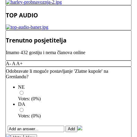
TOP AUDIO
Trenutno posjetitelja
Imamo 432 gostiju i nema članova online
A-
A
A+
Odobravate li moguće postavljanje 'Zlatne kupole' na
Grenlandu?
NE
Votes:
(
0
%)
DA
Votes:
(
0
%)