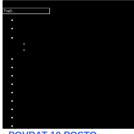
Traži...
Korisnička ocjena:
5
/
5
Molimo ocijenite
Istraga
Subota, 29 Travanj 2017 15:25
Hitovi: 35516
PRESS
ISTRAGA
Uvjeti za povrat sredstava
ispunjeni su 03.12.2016.g.