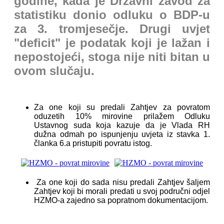
godine, kada je Državni zavod za
statistiku donio odluku o BDP-u
za 3. tromjesečje. Drugi uvjet
"deficit" je podatak koji je lažan i
nepostojeći, stoga nije niti bitan u
ovom slučaju.
Za one koji su predali Zahtjev za povratom
oduzetih 10% mirovine prilažem Odluku
Ustavnog suda koja kazuje da je Vlada RH
dužna odmah po ispunjenju uvjeta iz stavka 1.
članka 6.a pristupiti povratu istog.
Za one koji do sada nisu predali Zahtjev šaljem
Zahtjev koji bi morali predati u svoj područni odjel
HZMO-a zajedno sa popratnom dokumentacijom.