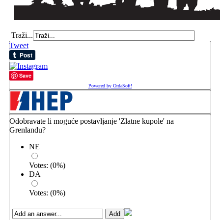
Traži...
Tweet
Save
Powered by OrdaSoft!
Odobravate li moguće postavljanje 'Zlatne kupole' na
Grenlandu?
NE
Votes:
(
0
%)
DA
Votes:
(
0
%)