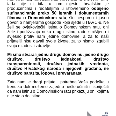
tada nije ni bila u tom mjestu, hrvatskim je
producentima i redateljima u istovremeno
odbijeno
sufinanciranje preko 50 igranih i dokumentarnih
filmova o Domovinskom ratu
, što nesporno i jasno
govori o namjerama gospode koja sjede u HAVC-u. Ne
želi se ovjekovječiti istina o Domovinskom ratu, oni
žele i podržavaju neku drugu istinu, rade smišljeno i
svjesno protiv nam jedine domovine, a za to naši
prijatelji nisu davali svoje živote, za to nismo izgubili
svoju mladost i zdravlje.
Mi smo stvarali jednu drugu domovinu, jedno drugo
društvo, društvo jednakosti, društvo
transparentnosti, društvo jednakih vrednota,
društvo Hrvatskog naroda i njegovih građana, ne
društvo parazita, lopova i prevaranata.
Zato nam je dragi prijatelji potrebna Vaša podrška u
trenutku dok možemo zajedno nešto učiniti i spriječiti
da nam istinu o Domovinskom ratu prikazuju oni kojima
nije stalo do istine.