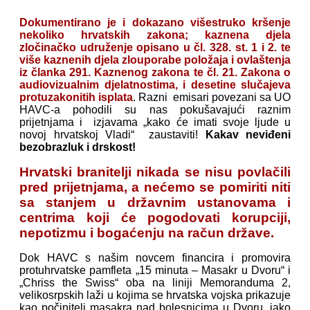
Dokumentirano je i dokazano višestruko kršenje
nekoliko hrvatskih zakona; kaznena djela
zločinačko udruženje opisano u čl. 328. st. 1 i 2. te
više kaznenih djela zlouporabe položaja i ovlaštenja
iz članka 291. Kaznenog zakona te čl. 21. Zakona o
audiovizualnim djelatnostima, i desetine slučajeva
protuzakonitih isplata
. Razni emisari povezani sa UO
HAVC-a pohodili su nas pokušavajući raznim
prijetnjama i izjavama „kako će imati svoje ljude u
novoj hrvatskoj Vladi“ zaustaviti!
Kakav neviđeni
bezobrazluk i drskost!
Hrvatski branitelji nikada se nisu povlačili
pred prijetnjama, a nećemo se pomiriti niti
sa stanjem u državnim ustanovama i
centrima koji će pogodovati korupciji,
nepotizmu i bogaćenju na račun države.
Dok HAVC s našim novcem financira i promovira
protuhrvatske pamfleta „15 minuta – Masakr u Dvoru“ i
„Chriss the Swiss“ oba na liniji Memoranduma 2,
velikosrpskih laži u kojima se hrvatska vojska prikazuje
kao počinitelj masakra nad bolesnicima u Dvoru, iako