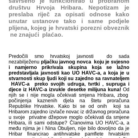
savršeno je funkcionirao u probranom
društvu Hrvoja Hribara. Nepotizam je
preslaba riječ za opisati odnose kako
unutar ustanove tako i same podjele
plijena, kojeg je hrvatski porezni obveznik
ne znajući plaćao.
Predočili smo hrvatskoj javnosti do sada
nezabilježenu
pljačku javnog novca koju je svjesno
i namjerno prikrivala skupina koja se lažno
predstavljala javnosti kao UO HAVC-a, a koja je u
stvarnosti skup ljudi koji su zajedno sa ravnateljem
HAVC-a preko svojih udruga, tvrtki , supruga i
djece iz HAVC-a izvukle desetke milijuna kuna!
Od
njih se i nije mogla očekivati smjena Hribara, zbog
počinjenja kaznenih djela na štetu proračuna
Republike Hrvatske. Kako bi se od onih koji sa
Hribarom zajedno izvlače novac iz državnog proračuna
u svoje privatne džepove moglo očekivati da smjene
Hribara, ili sami odstupe? Članovima UO HAVC-a, a
među njima je i Nina Obuljen, nije bilo dovoljno da je
Hribar financirao antihrvatske pamflete hrvatskim