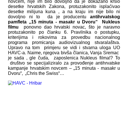
novcem, nije im bilo dovoljno da je dokazano kršio
desetke hrvatskih Zakona, protuzakonito isplaćivao
desetke milijuna kuna , a na kraju im nije bilo ni
dovoljno ni to da je producentu
antihrvatskog
pamfleta „15 minuta - masakr u Dvoru“ Nukleus
filmu
ponovno dao hrvatski novac, što je naravno
protuzakonito po članku 6. Pravilnika o postupku,
kriterijima i rokovima za provedbu nacionalnog
programa promicanja audiovizualnog stvaralaštva.
Upravo na tom primjeru se vidi i stvarna uloga UO
HAVC-a. Naime, njegova bivša članica, Vanja Sremac
je sada , gle čuda, zaposlenica Nukleus filma!? To
društvo se specijaliziralo za provođenje antihrvatske
kampanje hrvatskim novcem – „15 minuta - masakr u
Dvoru“, „Chris the Swiss“…