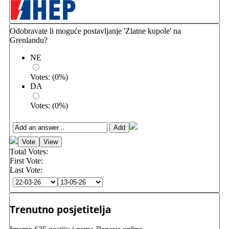
Odobravate li moguće postavljanje 'Zlatne kupole' na
Grenlandu?
NE
Votes:
(
0
%)
DA
Votes:
(
0
%)
Total Votes:
First Vote:
Last Vote:
Trenutno posjetitelja