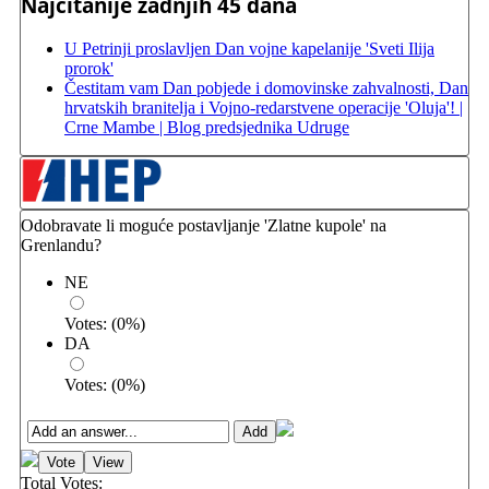
Najčitanije zadnjih 45 dana
U Petrinji proslavljen Dan vojne kapelanije 'Sveti Ilija
prorok'
Čestitam vam Dan pobjede i domovinske zahvalnosti, Dan
hrvatskih branitelja i Vojno-redarstvene operacije 'Oluja'! |
Crne Mambe | Blog predsjednika Udruge
Odobravate li moguće postavljanje 'Zlatne kupole' na
Grenlandu?
NE
Votes:
(
0
%)
DA
Votes:
(
0
%)
Total Votes: