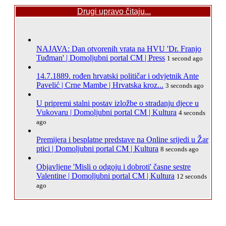
Drugi upravo čitaju...
NAJAVA: Dan otvorenih vrata na HVU 'Dr. Franjo
Tuđman' | Domoljubni portal CM | Press
1 second ago
14.7.1889. rođen hrvatski političar i odvjetnik Ante
Pavelić | Crne Mambe | Hrvatska kroz...
3 seconds ago
U pripremi stalni postav izložbe o stradanju djece u
Vukovaru | Domoljubni portal CM | Kultura
4 seconds
ago
Premijera i besplatne predstave na Online srijedi u Žar
ptici | Domoljubni portal CM | Kultura
8 seconds ago
Objavljene 'Misli o odgoju i dobroti' časne sestre
Valentine | Domoljubni portal CM | Kultura
12 seconds
ago