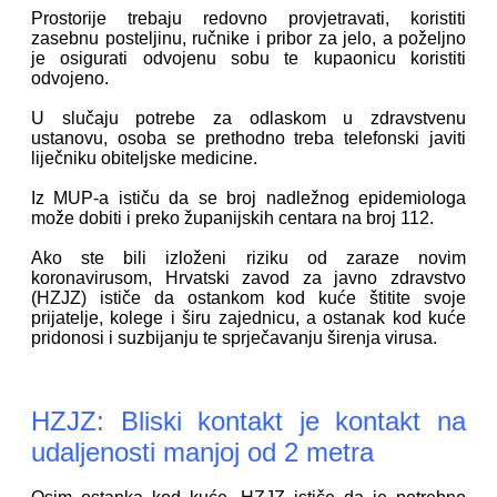
Prostorije trebaju redovno provjetravati, koristiti
zasebnu posteljinu, ručnike i pribor za jelo, a poželjno
je osigurati odvojenu sobu te kupaonicu koristiti
odvojeno.
U slučaju potrebe za odlaskom u zdravstvenu
ustanovu, osoba se prethodno treba telefonski javiti
liječniku obiteljske medicine.
Iz MUP-a ističu da se broj nadležnog epidemiologa
može dobiti i preko županijskih centara na broj 112.
Ako ste bili izloženi riziku od zaraze novim
koronavirusom, Hrvatski zavod za javno zdravstvo
(HZJZ) ističe da ostankom kod kuće štitite svoje
prijatelje, kolege i širu zajednicu, a ostanak kod kuće
pridonosi i suzbijanju te sprječavanju širenja virusa.
HZJZ: Bliski kontakt je kontakt na
udaljenosti manjoj od 2 metra