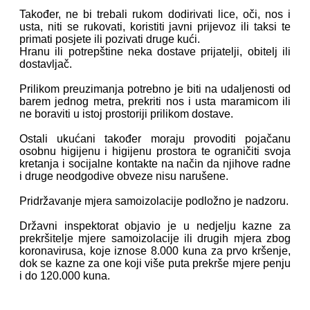
Također, ne bi trebali rukom dodirivati lice, oči, nos i
usta, niti se rukovati, koristiti javni prijevoz ili taksi te
primati posjete ili pozivati druge kući.
Hranu ili potrepštine neka dostave prijatelji, obitelj ili
dostavljač.
Prilikom preuzimanja potrebno je biti na udaljenosti od
barem jednog metra, prekriti nos i usta maramicom ili
ne boraviti u istoj prostoriji prilikom dostave.
Ostali ukućani također moraju provoditi pojačanu
osobnu higijenu i higijenu prostora te ograničiti svoja
kretanja i socijalne kontakte na način da njihove radne
i druge neodgodive obveze nisu narušene.
Pridržavanje mjera samoizolacije podložno je nadzoru.
Državni inspektorat objavio je u nedjelju kazne za
prekršitelje mjere samoizolacije ili drugih mjera zbog
koronavirusa, koje iznose 8.000 kuna za prvo kršenje,
dok se kazne za one koji više puta prekrše mjere penju
i do 120.000 kuna.