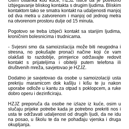
Osim ostanka kod kuće, HZJZ ističe da je potrebno
izbjegavanje bliskog kontakta s drugim ljudima. Bliskim
kontaktom tako se smatra kontakt na udaljenosti manjoj
od dva metra u zatvorenom i manjoj od jednog metra
na otvorenom prostoru dulje od 15 minuta.
Pogotovo se treba izbjeći kontakt sa starijim ljudima,
kroničnim bolesnicima i trudnicama.
- Svjesni smo da samoizolacija može biti neugodna i
stresna, no pokušajte pronaći načine koji će vam
olakšati to razdoblje, primjerice održavajte redovit
kontakt s prijateljima i obitelji putem telefona ili
društvenih mreža, savjetovao je HZJZ.
Dodatno je savjetovao da osobe u samoizolaciji usta
prekriju maramicom dok kašlju i kišu te ju nakon
uporabe odlože u kantu za otpad s poklopcem, a ruke
dobro operu i dezinficiraju.
HZJZ preporuča da osobe ne izlaze iz kuće, osim u
slučaju prijeke potrebe kada je potrebno prekriti nos i
usta te održavati udaljenost od drugih ljudi, da ne idu
na posao, u školu te da ne pohađaju vjerska i druga
okupljanja.