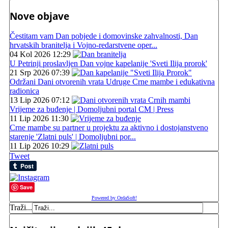
Nove objave
Čestitam vam Dan pobjede i domovinske zahvalnosti, Dan
hrvatskih branitelja i Vojno-redarstvene oper...
04 Kol 2026 12:29
U Petrinji proslavljen Dan vojne kapelanije 'Sveti Ilija prorok'
21 Srp 2026 07:39
Održani Dani otvorenih vrata Udruge Crne mambe i edukativna
radionica
13 Lip 2026 07:12
Vrijeme za buđenje | Domoljubni portal CM | Press
11 Lip 2026 11:30
Crne mambe su partner u projektu za aktivno i dostojanstveno
starenje 'Zlatni puls' | Domoljubni por...
11 Lip 2026 10:29
Tweet
Save
Powered by OrdaSoft!
Traži...