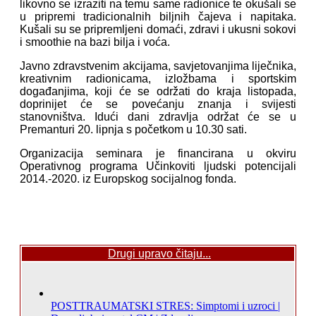
likovno se izraziti na temu same radionice te okušali se
u pripremi tradicionalnih biljnih čajeva i napitaka.
Kušali su se pripremljeni domaći, zdravi i ukusni sokovi
i smoothie na bazi bilja i voća.
Javno zdravstvenim akcijama, savjetovanjima liječnika,
kreativnim radionicama, izložbama i sportskim
događanjima, koji će se održati do kraja listopada,
doprinijet će se povećanju znanja i svijesti
stanovništva. Idući dani zdravlja održat će se u
Premanturi 20. lipnja s početkom u 10.30 sati.
Organizacija seminara je financirana u okviru
Operativnog programa Učinkoviti ljudski potencijali
2014.-2020. iz Europskog socijalnog fonda.
Drugi upravo čitaju...
POSTTRAUMATSKI STRES: Simptomi i uzroci |