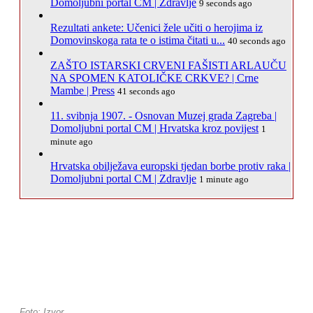
Domoljubni portal CM | Zdravlje
9 seconds ago
Rezultati ankete: Učenici žele učiti o herojima iz
Domovinskoga rata te o istima čitati u...
40 seconds ago
ZAŠTO ISTARSKI CRVENI FAŠISTI ARLAUČU
NA SPOMEN KATOLIČKE CRKVE? | Crne
Mambe | Press
41 seconds ago
11. svibnja 1907. - Osnovan Muzej grada Zagreba |
Domoljubni portal CM | Hrvatska kroz povijest
1
minute ago
Hrvatska obilježava europski tjedan borbe protiv raka |
Domoljubni portal CM | Zdravlje
1 minute ago
Foto: Izvor