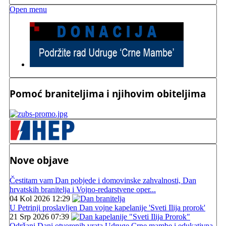
Open menu
Pomoć braniteljima i njihovim obiteljima
Nove objave
Čestitam vam Dan pobjede i domovinske zahvalnosti, Dan
hrvatskih branitelja i Vojno-redarstvene oper...
04 Kol 2026 12:29
U Petrinji proslavljen Dan vojne kapelanije 'Sveti Ilija prorok'
21 Srp 2026 07:39
Održani Dani otvorenih vrata Udruge Crne mambe i edukativna