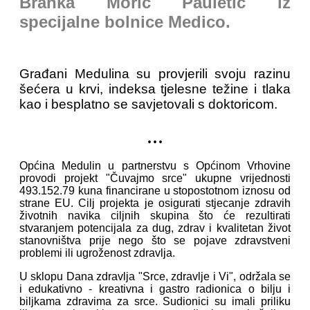
Branka Morić Pauletić iz
specijalne bolnice Medico.
Građani Medulina su provjerili svoju razinu
šećera u krvi, indeksa tjelesne težine i tlaka
kao i besplatno se savjetovali s doktoricom.
...
Općina Medulin u partnerstvu s Općinom Vrhovine
provodi projekt "Čuvajmo srce" ukupne vrijednosti
493.152.79 kuna financirane u stopostotnom iznosu od
strane EU. Cilj projekta je osigurati stjecanje zdravih
životnih navika ciljnih skupina što će rezultirati
stvaranjem potencijala za dug, zdrav i kvalitetan život
stanovništva prije nego što se pojave zdravstveni
problemi ili ugroženost zdravlja.
U sklopu Dana zdravlja "Srce, zdravlje i Vi", održala se
i edukativno - kreativna i gastro radionica o bilju i
biljkama zdravima za srce. Sudionici su imali priliku