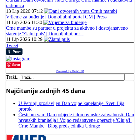
radionica
13 Lip 2026 07:12
Vrijeme za buđenje | Domoljubni portal CM | Press
11 Lip 2026 11:30
Crne mambe su partner u projektu za aktivno i dostojanstveno
starenje 'Zlatni puls' | Domoljubni por...
11 Lip 2026 10:29
Tweet
Save
Powered by OrdaSoft!
Traži...
Najčitanije zadnjih 45 dana
U Petrinji proslavljen Dan vojne kapelanije 'Sveti Ilija
prorok'
Čestitam vam Dan pobjede i domovinske zahvalnosti, Dan
hrvatskih branitelja i Vojno-redarstvene operacije 'Oluja'! |
Crne Mambe | Blog predsjednika Udruge