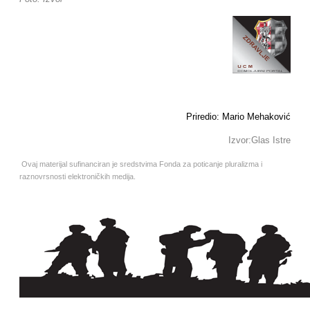
Priredio: Mario Mehaković
Izvor:Glas Istre
Ovaj materijal sufinanciran je sredstvima Fonda za poticanje pluralizma i
raznovrsnosti elektroničkih medija.