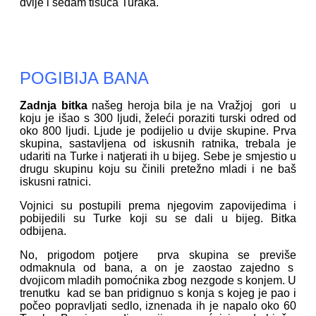
dvije i sedam tisuća Turaka.
POGIBIJA BANA
Zadnja bitka
našeg heroja bila je na Vražjoj gori u
koju je išao s 300 ljudi, želeći poraziti turski odred od
oko 800 ljudi. Ljude je podijelio u dvije skupine. Prva
skupina, sastavljena od iskusnih ratnika, trebala je
udariti na Turke i natjerati ih u bijeg. Sebe je smjestio u
drugu skupinu koju su činili pretežno mladi i ne baš
iskusni ratnici.
Vojnici su postupili prema njegovim zapovijedima i
pobijedili su Turke koji su se dali u bijeg. Bitka
odbijena.
No, prigodom potjere prva skupina se previše
odmaknula od bana, a on je zaostao zajedno s
dvojicom mladih pomoćnika zbog nezgode s konjem. U
trenutku kad se ban pridignuo s konja s kojeg je pao i
počeo popravljati sedlo, iznenada ih je napalo oko 60