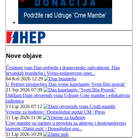
Nove objave
Čestitam vam Dan pobjede i domovinske zahvalnosti, Dan
hrvatskih branitelja i Vojno-redarstvene oper...
04 Kol 2026 12:29
U Petrinji proslavljen Dan vojne kapelanije 'Sveti Ilija prorok'
21 Srp 2026 07:39
Održani Dani otvorenih vrata Udruge Crne mambe i edukativna
radionica
13 Lip 2026 07:12
Vrijeme za buđenje | Domoljubni portal CM | Press
11 Lip 2026 11:30
Crne mambe su partner u projektu za aktivno i dostojanstveno
starenje 'Zlatni puls' | Domoljubni por...
11 Lip 2026 10:29