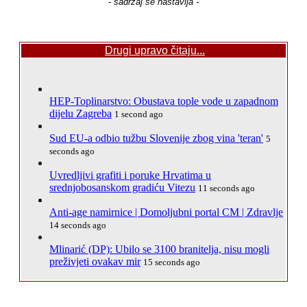
- sadržaj se nastavlja -
Drugi upravo čitaju...
HEP-Toplinarstvo: Obustava tople vode u zapadnom
dijelu Zagreba
1 second ago
Sud EU-a odbio tužbu Slovenije zbog vina 'teran'
5
seconds ago
Uvredljivi grafiti i poruke Hrvatima u
srednjobosanskom gradiću Vitezu
11 seconds ago
Anti-age namirnice | Domoljubni portal CM | Zdravlje
14 seconds ago
Mlinarić (DP): Ubilo se 3100 branitelja, nisu mogli
preživjeti ovakav mir
15 seconds ago