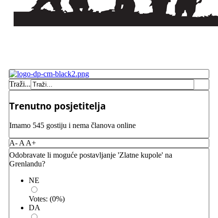
Traži...
Trenutno posjetitelja
Imamo 545 gostiju i nema članova online
A-
A
A+
Odobravate li moguće postavljanje 'Zlatne kupole' na
Grenlandu?
NE
Votes:
(
0
%)
DA