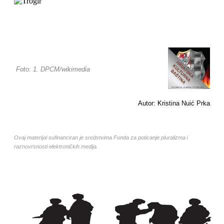
Foto: 1. DPCM/wikimedia
Autor: Kristina Nuić Prka
Ovaj materijal sufinanciran je sredstvima Fonda za poticanje pluralizma i
raznovrsnosti elektroničkih medija.