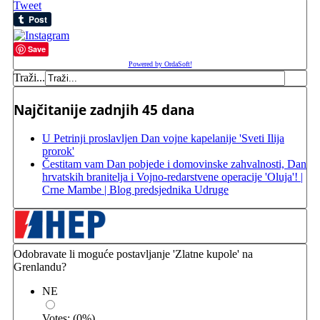
Tweet
Save
Powered by OrdaSoft!
Traži...
Najčitanije zadnjih 45 dana
U Petrinji proslavljen Dan vojne kapelanije 'Sveti Ilija
prorok'
Čestitam vam Dan pobjede i domovinske zahvalnosti, Dan
hrvatskih branitelja i Vojno-redarstvene operacije 'Oluja'! |
Crne Mambe | Blog predsjednika Udruge
Odobravate li moguće postavljanje 'Zlatne kupole' na
Grenlandu?
NE
Votes:
(
0
%)