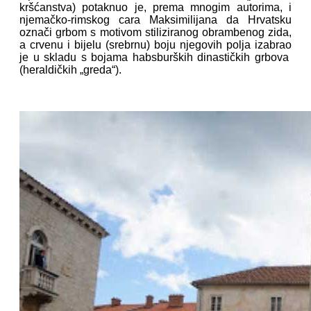
kršćanstva) potaknuo je, prema mnogim autorima, i
njemačko-rimskog cara Maksimilijana da Hrvatsku
označi grbom s motivom stiliziranog obrambenog zida,
a crvenu i bijelu (srebrnu) boju njegovih polja izabrao
je u skladu s bojama habsburških dinastičkih grbova
(heraldičkih „greda“).