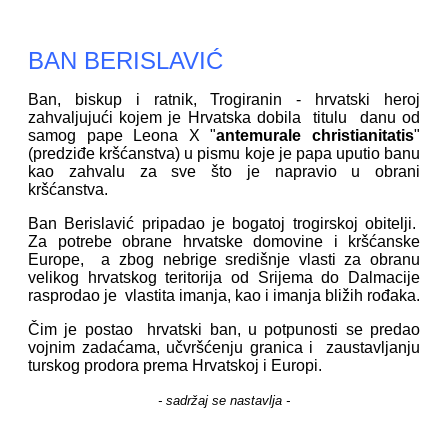
BAN BERISLAVIĆ
Ban, biskup i ratnik, Trogiranin - hrvatski heroj
zahvaljujući kojem je Hrvatska dobila titulu danu od
samog pape Leona X "
antemurale christianitatis
"
(predziđe kršćanstva) u pismu koje je papa uputio banu
kao zahvalu za sve što je napravio u obrani
kršćanstva.
Ban Berislavić pripadao je bogatoj trogirskoj obitelji.
Za potrebe obrane hrvatske domovine i kršćanske
Europe, a zbog nebrige središnje vlasti za obranu
velikog hrvatskog teritorija od Srijema do Dalmacije
rasprodao je vlastita imanja, kao i imanja bližih rođaka.
Čim je postao hrvatski ban, u potpunosti se predao
vojnim zadaćama, učvršćenju granica i zaustavljanju
turskog prodora prema Hrvatskoj i Europi.
- sadržaj se nastavlja -