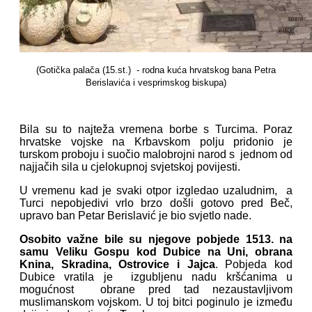
(Gotička palača (15.st.) - rodna kuća hrvatskog bana Petra
Berislavića i vesprimskog biskupa)
Bila su to najteža vremena borbe s Turcima. Poraz
hrvatske vojske na Krbavskom polju pridonio je
turskom proboju i suočio malobrojni narod s jednom od
najjačih sila u cjelokupnoj svjetskoj povijesti.
U vremenu kad je svaki otpor izgledao uzaludnim, a
Turci nepobjedivi vrlo brzo došli gotovo pred Beč,
upravo ban Petar Berislavić je bio svjetlo nade.
Osobito važne bile su njegove
pobjede 1513. na
samu Veliku Gospu kod Dubice na Uni, obrana
Knina, Skradina, Ostrovice i Jajca
. Pobjeda kod
Dubice vratila je izgubljenu nadu kršćanima u
mogućnost obrane pred tad nezaustavljivom
muslimanskom vojskom. U toj bitci poginulo je između