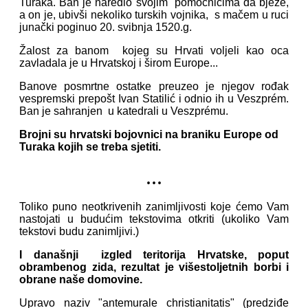
Turaka. Ban je naredio svojim pomoćnicima da bježe,
a on je, ubivši nekoliko turskih vojnika, s mačem u ruci
junački poginuo 20. svibnja 1520.g.
Žalost za banom kojeg su Hrvati voljeli kao oca
zavladala je u Hrvatskoj i širom Europe...
Banove posmrtne ostatke preuzeo je njegov rođak
vespremski prepošt Ivan Statilić i odnio ih u Veszprém.
Ban je sahranjen u katedrali u Veszprému.
Brojni su hrvatski bojovnici na braniku Europe od
Turaka kojih se treba sjetiti.
...
Toliko puno neotkrivenih zanimljivosti koje ćemo Vam
nastojati u budućim tekstovima otkriti (ukoliko Vam
tekstovi budu zanimljivi.)
I današnji izgled teritorija Hrvatske, poput
obrambenog zida, rezultat je višestoljetnih borbi i
obrane naše domovine.
Upravo naziv "antemurale christianitatis" (predziđe