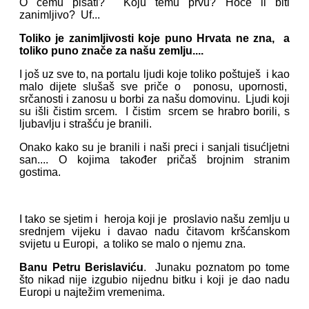
O čemu pisati? Koju temu prvu? Hoće li biti
zanimljivo? Uf...
Toliko je zanimljivosti koje puno Hrvata ne zna, a
toliko puno znače za našu zemlju....
I još uz sve to, na portalu ljudi koje toliko poštuješ i kao
malo dijete slušaš sve priče o ponosu, upornosti,
srčanosti i zanosu u borbi za našu domovinu. Ljudi koji
su išli čistim srcem. I čistim srcem se hrabro borili, s
ljubavlju i strašću je branili.
Onako kako su je branili i naši preci i sanjali tisućljetni
san.... O kojima također pričaš brojnim stranim
gostima.
I tako se sjetim i heroja koji je proslavio našu zemlju u
srednjem vijeku i davao nadu čitavom kršćanskom
svijetu u Europi, a toliko se malo o njemu zna.
Banu Petru Berislaviću
. Junaku poznatom po tome
što nikad nije izgubio nijednu bitku i koji je dao nadu
Europi u najtežim vremenima.