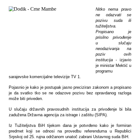
Nitko nema pravo
ne odazvati se
pozivu suda ili
tužiteljstva.
Propisano je
prisilno privođenje
u slučaju
neodazivanja na
poziv ovih
institucija
- izjavio
je ministar Mektić u
programu
sarajevske komercijalne televizije TV 1.
Pojasnio je kako je postupak jasno preciziran zakonom a propisano
je da svatko tko se ne odazove pozivu bez opravdanog razloga
može biti priveden.
U slučaju državnih pravosudnih institucija za privođenje bi bila
zadužena Državna agencija za istrage i zaštitu (SIPA).
Iz Tužiteljstva BiH tijekom dana je potvrđeno kako je formiran
predmet koji se odnosi na provedbu referenduma u Republici
Srpskoj od 25. rujna održanom unatoč zabrani Ustavnog suda BiH.