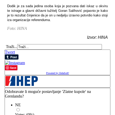
Dodik je za sada jedina osoba koja je pozvana dati iskaz u okviru
te istrage a glavni državni tužitelj Goran Salihović pojasnio je kako
je to rezultat činjenice da je on u nedjelju izravno potvrdio kako stoji
iza organizacije referenduma.
Foto: HINA
Izvor: HINA
Traži...
Tweet
Save
Powered by OrdaSoft!
Odobravate li moguće postavljanje 'Zlatne kupole' na
Grenlandu?
NE
Votes:
(
0
%)