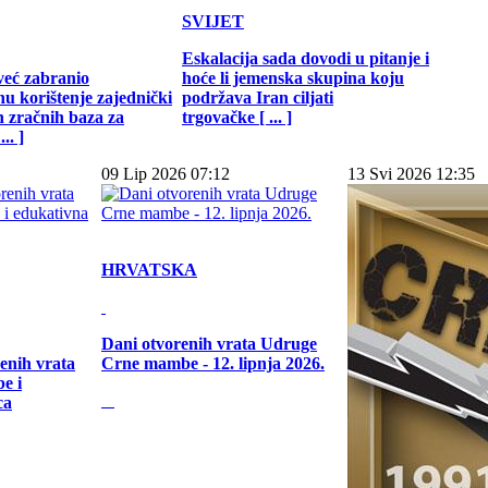
SVIJET
Eskalacija sada dovodi u pitanje i
već zabranio
hoće li jemenska skupina koju
u korištenje zajednički
podržava Iran ciljati
h zračnih baza za
trgovačke [ ... ]
.. ]
09 Lip 2026 07:12
13 Svi 2026 12:35
HRVATSKA
Dani otvorenih vrata Udruge
enih vrata
Crne mambe - 12. lipnja 2026.
e i
ca