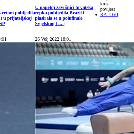
kroz
U napetoj završnici hrvatska
povijest
kretom pobijedila
repka pobijedila Brazil i
RATOVI
 u prijateljskoj
plasirala se u polufinale
 SP
Svjetskog [ ... ]
9:01
26 Velj 2022 18:01