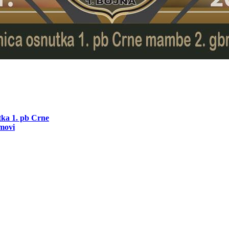
utka 1. pb Crne
movi