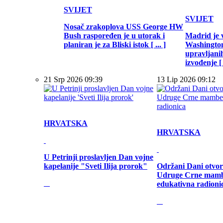
SVIJET
SVIJET
Nosač zrakoplova USS George HW
Bush raspoređen je u utorak i
Madrid je 
planiran je za Bliski istok [ ... ]
Washington
upravljani
izvođenje [ .
21 Srp 2026 09:39
13 Lip 2026 09:12
HRVATSKA
HRVATSKA
U Petrinji proslavljen Dan vojne
kapelanije "Sveti Ilija prorok"
Održani Dani otvor
Udruge Crne mamb
edukativna radioni