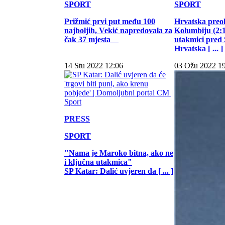
SPORT
SPORT
Prižmić prvi put među 100
Hrvatska preo
najboljih, Vekić napredovala za
Kolumbiju (2:1)
čak 37 mjesta
utakmici pred
Hrvatska [ ... ]
14 Stu 2022 12:06
03 Ožu 2022 1
PRESS
SPORT
"Nama je Maroko bitna, ako ne
i ključna utakmica"
SP Katar: Dalić uvjeren da [ ... ]