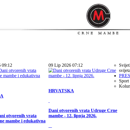
6 09:12
09 Lip 2026 07:12
Svijet
svijet
PRE
Sport
Kolu
HRVATSKA
KA
Dani otvorenih vrata Udruge Crne
ni otvorenih vrata
mambe - 12. lipnja 2026.
ne mambe i edukativna