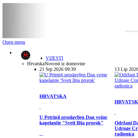
Open menu
VIJESTI
Hrvatska
Novosti iz domovine
21 Srp 2026 09:39
13 Lip 202
HRVATSKA
HRVATS
U Petrinji proslavljen Dan vojne
kapelanije "Sveti Ilija prorok"
Održani Da
Udruge Cr
radionica