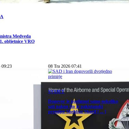
KA
inistra Medveda
. obljetnice VRO
 09:23
08 Tra 2026 07:41
SVIJET
Dogovor je postignut samo nekoliko
sati nakon što je pakistanski
premijer Shehbaz Sharif [ ... ]