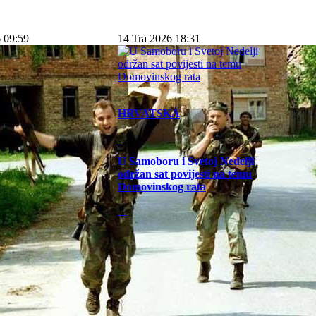
 09:59
14 Tra 2026 18:31
HRVATSKA
U Samoboru i Svetoj Nedelji
održan sat povijesti na temu
Domovinskog rata