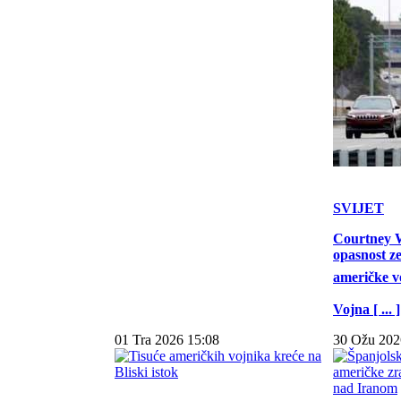
SVIJET
Courtney W
opasnost z
američke vo
Vojna [ ... ]
01 Tra 2026 15:08
30 Ožu 202