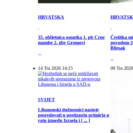
HRVATSKA
HRVATS
35. obljetnica osnutka 1. pb Crne
Čestitka m
mambe 2. gbr Gromovi
povodom 31
Bljesak
14 Tra 2026 14:15
09 Tra 2026
SVIJET
Libanonski dužnosnici nastoje
posredovati u postizanju primirja u
ratu između Izraela i [ ... ]