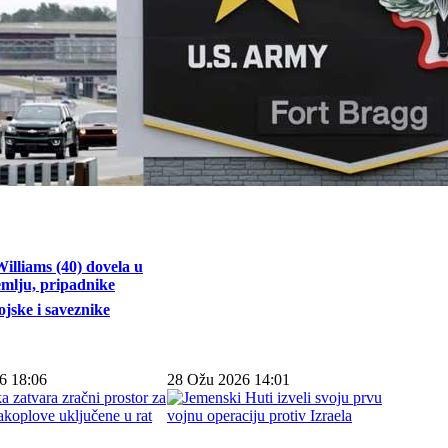
illiams (40) dovela u
emlju, pripadnike
jske i saveznike
6 18:06
28 Ožu 2026 14:01