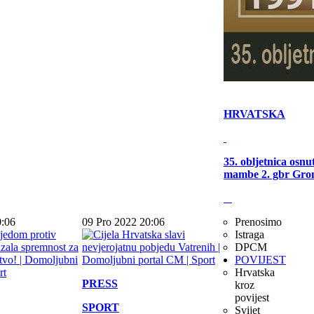
HRVATSKA
35. obljetnica osn
mambe 2. gbr Gro
0:06
09 Pro 2022 20:06
Prenosimo
Istraga
DPCM
POVIJEST
Hrvatska
PRESS
kroz
povijest
SPORT
Svijet