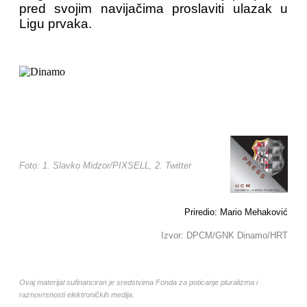
pred svojim navijačima proslaviti ulazak u
Ligu prvaka.
Foto: 1. Slavko Midzor/PIXSELL, 2. Twitter
Priredio: Mario Mehaković
Izvor: DPCM/GNK Dinamo/HRT
Ovaj materijal sufinanciran je sredstvima Fonda za poticanje pluralizma i
raznovrsnosti elektroničkih medija.