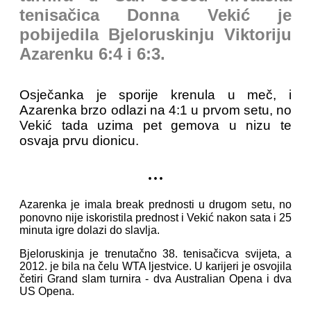
tenisačica Donna Vekić je
pobijedila Bjeloruskinju Viktoriju
Azarenku 6:4 i 6:3.
Osječanka je sporije krenula u meč, i
Azarenka brzo odlazi na 4:1 u prvom setu, no
Vekić tada uzima pet gemova u nizu te
osvaja prvu dionicu.
...
Azarenka je imala break prednosti u drugom setu, no
ponovno nije iskoristila prednost i Vekić nakon sata i 25
minuta igre dolazi do slavlja.
Bjeloruskinja je trenutačno 38. tenisačicva svijeta, a
2012. je bila na čelu WTA ljestvice. U karijeri je osvojila
četiri Grand slam turnira - dva Australian Opena i dva
US Opena.