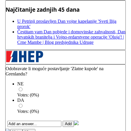
Najčitanije zadnjih 45 dana
U Petrinji proslavljen Dan vojne kapelanije 'Sveti Ilija
prorok'
Čestitam vam Dan pobjede i domovinske zahvalnosti, Dan
hrvatskih branitelja i Vojno-redarstvene operacije 'Oluja'! |
Crne Mambe | Blog predsjednika Udruge
Odobravate li moguće postavljanje 'Zlatne kupole' na
Grenlandu?
NE
Votes:
(
0
%)
DA
Votes:
(
0
%)