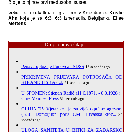
Bio je to njihov prvi međusobni susret.
Vekić će u četvrtfinalu igrati protiv Amerikanke
Kristie
Ahn
koja je sa 6:3, 6:3 iznenadila Belgijanku
Elise
Mertens
.
Drugi upravo čitaju...
Penava optužuje Pupovca i SDSS
16 seconds ago
PRIKRIVENA PRIJEVARA POTROŠAČA OD
STRANE TISKA d.d.
21 seconds ago
U SPOMEN: Stjepan Radić (11.6.1871. - 8.8.1928.) |
Crne Mambe | Press
31 seconds ago
OLUJA '95: Vjetar koji je zauvijek otpuhao agresora
(1/3) | Domoljubni portal CM | Hrvatska kroz...
34
seconds ago
ULOGA SANITETA U BITKI ZA ZADARSKO