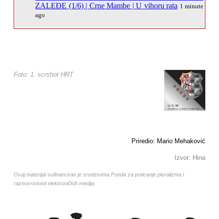
ZALEĐE (1/6) | Crne Mambe | U vihoru rata
1 minute
ago
Foto: 1. scrshot HRT
Priredio: Mario Mehaković
Izvor: Hina
Ovaj materijal sufinanciran je sredstvima Fonda za poticanje pluralizma i
raznovrsnosti elektroničkih medija.