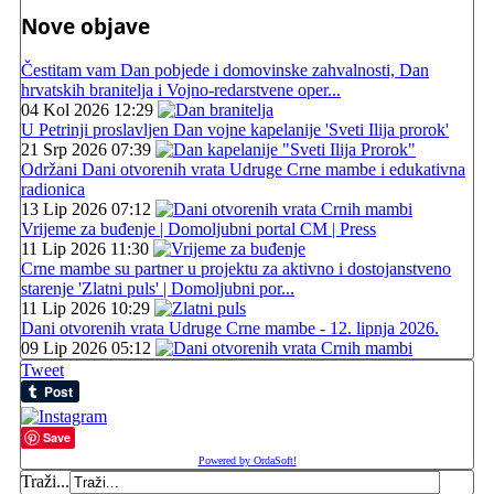
Nove objave
Čestitam vam Dan pobjede i domovinske zahvalnosti, Dan
hrvatskih branitelja i Vojno-redarstvene oper...
04 Kol 2026 12:29
U Petrinji proslavljen Dan vojne kapelanije 'Sveti Ilija prorok'
21 Srp 2026 07:39
Održani Dani otvorenih vrata Udruge Crne mambe i edukativna
radionica
13 Lip 2026 07:12
Vrijeme za buđenje | Domoljubni portal CM | Press
11 Lip 2026 11:30
Crne mambe su partner u projektu za aktivno i dostojanstveno
starenje 'Zlatni puls' | Domoljubni por...
11 Lip 2026 10:29
Dani otvorenih vrata Udruge Crne mambe - 12. lipnja 2026.
09 Lip 2026 05:12
Tweet
Save
Powered by OrdaSoft!
Traži...