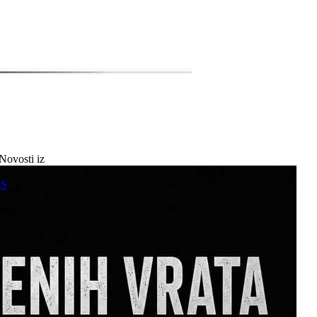
Novosti iz
a
SS
mne