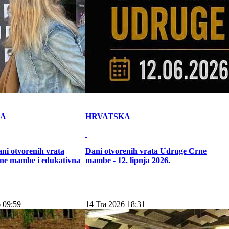
KA
HRVATSKA
ni otvorenih vrata
Dani otvorenih vrata Udruge Crne
ne mambe i edukativna
mambe - 12. lipnja 2026.
 09:59
14 Tra 2026 18:31