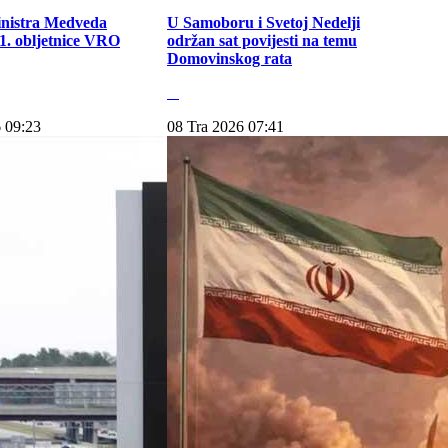
inistra Medveda
U Samoboru i Svetoj Nedelji
. obljetnice VRO
održan sat povijesti na temu
Domovinskog rata
 09:23
08 Tra 2026 07:41