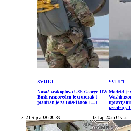
SVIJET
SVIJET
Nosač zrakoplova USS George HW
Madrid je 
Bush raspoređen je u utorak i
Washington
planiran je za Bliski istok [ ... ]
upravljani
izvođenje [ .
21 Srp 2026 09:39
13 Lip 2026 09:12