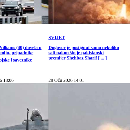
SVIJET
illiams (40) dovela u
Dogovor je postignut samo nekoliko
emlju, pripadnike
sati nakon što je pakistanski
premijer Shehbaz Sharif [ ... ]
jske i saveznike
6 18:06
28 Ožu 2026 14:01