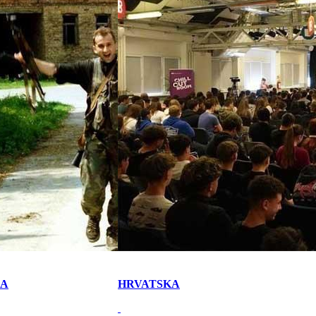
KA
HRVATSKA