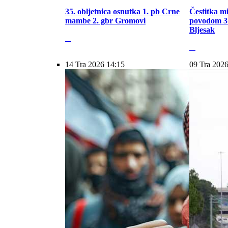
35. obljetnica osnutka 1. pb Crne
Čestitka m
mambe 2. gbr Gromovi
povodom 31
Bljesak
14 Tra 2026 14:15
09 Tra 2026