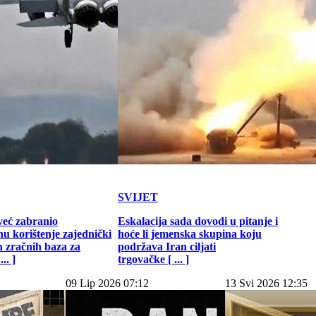
SVIJET
već zabranio
Eskalacija sada dovodi u pitanje i
u korištenje zajednički
hoće li jemenska skupina koju
h zračnih baza za
podržava Iran ciljati
.. ]
trgovačke [ ... ]
09 Lip 2026 07:12
13 Svi 2026 12:35