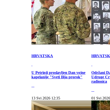
HRVATSKA
HRVATS
U Petrinji proslavljen Dan vojne
Održani Da
kapelanije "Sveti Ilija prorok"
Udruge Cr
radionica
13 Svi 2026 12:35
01 Svi 2026