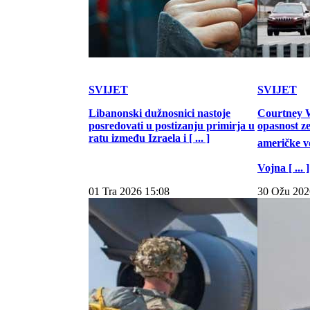
SVIJET
SVIJET
Libanonski dužnosnici nastoje
Courtney W
posredovati u postizanju primirja u
opasnost z
ratu između Izraela i [ ... ]
američke vo
Vojna [ ... ]
01 Tra 2026 15:08
30 Ožu 202