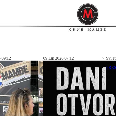
6 09:12
09 Lip 2026 07:12
Svijet
svijet
PRE
Sport
Kolu