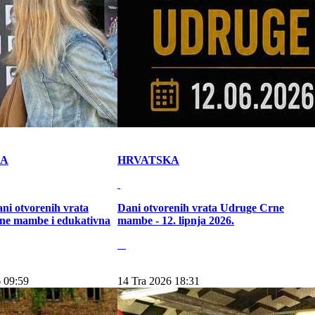
KA
HRVATSKA
ni otvorenih vrata
Dani otvorenih vrata Udruge Crne
ne mambe i edukativna
mambe - 12. lipnja 2026.
 09:59
14 Tra 2026 18:31