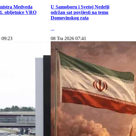
inistra Medveda
U Samoboru i Svetoj Nedelji
. obljetnice VRO
održan sat povijesti na temu
Domovinskog rata
 09:23
08 Tra 2026 07:41