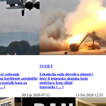
SVIJET
već zabranio
Eskalacija sada dovodi u pitanje i
u korištenje zajednički
hoće li jemenska skupina koju
h zračnih baza za
podržava Iran ciljati
.. ]
trgovačke [ ... ]
09 Lip 2026 07:12
13 Svi 2026 12:35