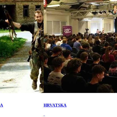
KA
HRVATSKA