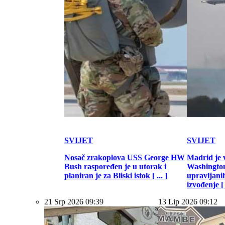
SVIJET
SVIJET
Nosač zrakoplova USS George HW
Madrid je 
Bush raspoređen je u utorak i
Washington
planiran je za Bliski istok [ ... ]
upravljani
izvođenje [ .
21 Srp 2026 09:39
13 Lip 2026 09:12