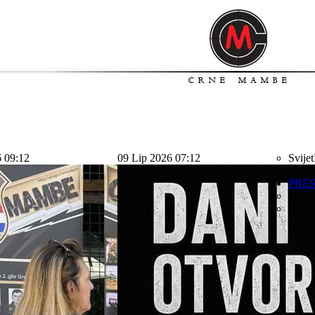
6 09:12
09 Lip 2026 07:12
Svijet
svijet
PRE
Sport
Kolu