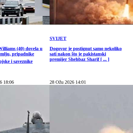
SVIJET
illiams (40) dovela u
Dogovor je postignut samo nekoliko
emlju, pripadnike
sati nakon što je pakistanski
premijer Shehbaz Sharif [ ... ]
jske i saveznike
6 18:06
28 Ožu 2026 14:01