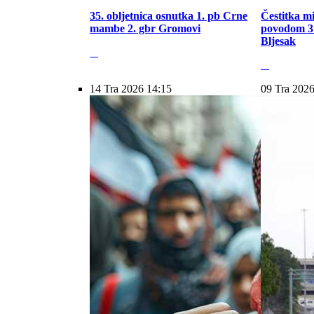
35. obljetnica osnutka 1. pb Crne
Čestitka m
mambe 2. gbr Gromovi
povodom 31
Bljesak
14 Tra 2026 14:15
09 Tra 2026