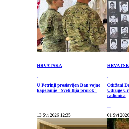
HRVATSKA
HRVATS
U Petrinji proslavljen Dan vojne
Održani Da
kapelanije "Sveti Ilija prorok"
Udruge Cr
radionica
13 Svi 2026 12:35
01 Svi 2026