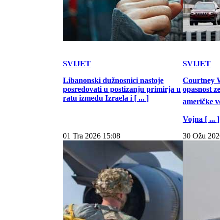
SVIJET
SVIJET
Libanonski dužnosnici nastoje
Courtney W
posredovati u postizanju primirja u
opasnost z
ratu između Izraela i [ ... ]
američke vo
Vojna [ ... ]
01 Tra 2026 15:08
30 Ožu 202