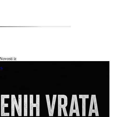
Novosti iz
a
SS
mne