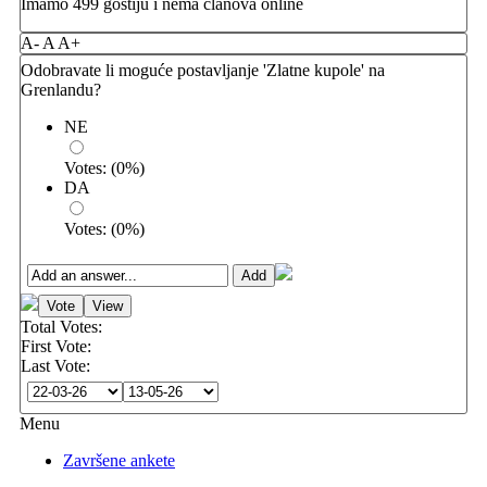
Imamo 499 gostiju i nema članova online
A-
A
A+
Odobravate li moguće postavljanje 'Zlatne kupole' na
Grenlandu?
NE
Votes:
(
0
%)
DA
Votes:
(
0
%)
Total Votes:
First Vote:
Last Vote:
Menu
Završene ankete