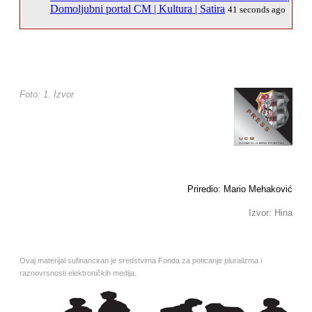
Domoljubni portal CM | Kultura | Satira
41 seconds ago
Foto: 1. Izvor
Priredio: Mario Mehaković
Izvor: Hina
Ovaj materijal sufinanciran je sredstvima Fonda za poticanje pluralizma i
raznovrsnosti elektroničkih medija.