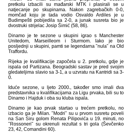
pretkolu izbacili su mađarski MTK i plasirali se u
natjecanje po skupinama. Nakon zagrebačkih 0-0,
momčad koju je tada vodio Osvaldo Ardiles je u
Budimpešti pobijedila sa 2-0, a junak susreta bio je
dvostruki strijelac Josip Šimić (58, 86).
Dinamo je te sezone u skupini igrao s Manchester
Unitedom, Marseilleom i Sturmom. Iako je bio
posljednji u skupini, pamti se legendarna "nula" na Old
Traffordu.
Rijeka je kvalifikacije započela u 2. pretkolu, gdje je
ispala od Partizana. Beogradski sastav je pred svojim
gledateljima slavio sa 3-1, a u uzvratu na Kantridi sa 3-
0.
Iduće sezone, u ljeto 2000., također smo imali dva
predstavnika u kvalifikacijama za Ligu prvaka, bili su to
Dinamo i Hajduk i oba su kluba ispala.
Dinamo je kao prvak startao u trećem pretkolu, no
izbacio ga je Milan. "Modri" su u prvom susretu poveli
na San Siru golom Renata Pilipovića u 19. minuti, no
"Rossoneri" su okrenuli rezultat s tri gola (Ševčenko
23, 42, Comandini 60).