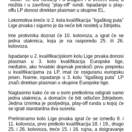
možda i u završnoj "play-off" rundi. Ispadanje u play-
offu LP donosi direktan plasman u skupine EL.
Lokomotiva kreće iz 2. kola kvalifikacija "ligaškog puta"
Lige prvaka i sigurno je da neće biti nositelj u ždrijebu.
Ime protivnika doznat će 10. kolovoza, a igrat će se
jedna utakmica, koja je na rasporedu 25. ili 26.
kolovoza.
Ispadanje u 2. kvalifikacijskom kolu Lige prvaka donosi
plasman u 3. kolo kvalifikacija Europske lige,
međutim, ako hrvatski doprvak preskoči prvu prepreku
u kvalifikacijama za LP, imat će osiguranu europsku
jesen. Naime, ispadanje u 3. kolu "ligaškog puta" LP
znači direktan plasman u skupine Europske lige.
Naglasimo kako će se u svim pretkolima odigrati samo
jedna utakmica, a domaćin će biti odlučen ždrijebom.
Jedina iznimka je posljednja, play-off runda u kojoj će
se igrati standardna dva susreta.
Preliminarno kolo Lige prvaka igrat će se između 8. i
11. kolovoza, prvo pretkolo kvalifikacija 18. i 19., drugo
25. i 26. kolovoza, treće 15. i 16. rujna, a doigravanje