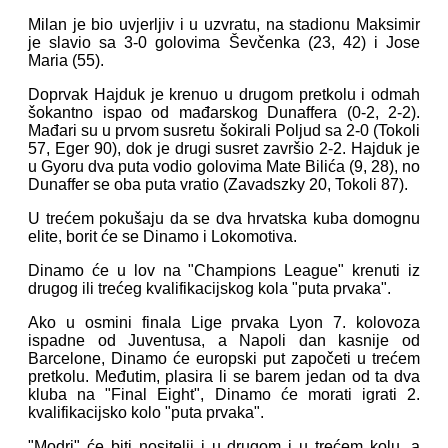
Milan je bio uvjerljiv i u uzvratu, na stadionu Maksimir
je slavio sa 3-0 golovima Ševčenka (23, 42) i Jose
Maria (55).
Doprvak Hajduk je krenuo u drugom pretkolu i odmah
šokantno ispao od mađarskog Dunaffera (0-2, 2-2).
Mađari su u prvom susretu šokirali Poljud sa 2-0 (Tokoli
57, Eger 90), dok je drugi susret završio 2-2. Hajduk je
u Gyoru dva puta vodio golovima Mate Bilića (9, 28), no
Dunaffer se oba puta vratio (Zavadszky 20, Tokoli 87).
U trećem pokušaju da se dva hrvatska kuba domognu
elite, borit će se Dinamo i Lokomotiva.
Dinamo će u lov na "Champions League" krenuti iz
drugog ili trećeg kvalifikacijskog kola "puta prvaka".
Ako u osmini finala Lige prvaka Lyon 7. kolovoza
ispadne od Juventusa, a Napoli dan kasnije od
Barcelone, Dinamo će europski put započeti u trećem
pretkolu. Međutim, plasira li se barem jedan od ta dva
kluba na "Final Eight", Dinamo će morati igrati 2.
kvalifikacijsko kolo "puta prvaka".
"Modri" će biti nositelji i u drugom i u trećem kolu, a