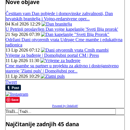
Nove objave
Čestitam vam Dan pobjede i domovinske zahvalnosti, Dan
hrvatskih branitelja i Vojno-redarstvene oper...
04 Kol 2026 12:29
U Petrinji proslavljen Dan vojne kapelanije 'Sveti Ilija prorok'
21 Srp 2026 07:39
Održani Dani otvorenih vrata Udruge Crne mambe i edukativna
radionica
13 Lip 2026 07:12
Vrijeme za buđenje | Domoljubni portal CM | Press
11 Lip 2026 11:30
Crne mambe su partner u projektu za aktivno i dostojanstveno
starenje 'Zlatni puls' | Domoljubni por...
11 Lip 2026 10:29
Tweet
Save
Powered by OrdaSoft!
Traži...
Najčitanije zadnjih 45 dana