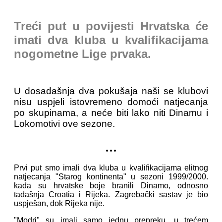
Treći put u povijesti Hrvatska će
imati dva kluba u kvalifikacijama
nogometne Lige prvaka.
U dosadašnja dva pokušaja naši se klubovi
nisu uspjeli istovremeno domoći natjecanja
po skupinama, a neće biti lako niti Dinamu i
Lokomotivi ove sezone.
...
Prvi put smo imali dva kluba u kvalifikacijama elitnog
natjecanja "Starog kontinenta" u sezoni 1999/2000.
kada su hrvatske boje branili Dinamo, odnosno
tadašnja Croatia i Rijeka. Zagrebački sastav je bio
uspješan, dok Rijeka nije.
"Modri" su imali samo jednu prepreku, u trećem