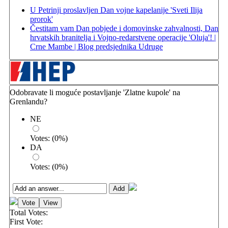
U Petrinji proslavljen Dan vojne kapelanije 'Sveti Ilija
prorok'
Čestitam vam Dan pobjede i domovinske zahvalnosti, Dan
hrvatskih branitelja i Vojno-redarstvene operacije 'Oluja'! |
Crne Mambe | Blog predsjednika Udruge
Odobravate li moguće postavljanje 'Zlatne kupole' na
Grenlandu?
NE
Votes:
(
0
%)
DA
Votes:
(
0
%)
Total Votes:
First Vote: