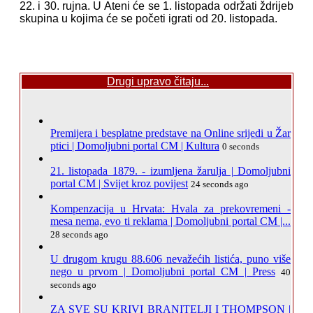
22. i 30. rujna. U Ateni će se 1. listopada održati ždrijeb
skupina u kojima će se početi igrati od 20. listopada.
Drugi upravo čitaju...
Premijera i besplatne predstave na Online srijedi u Žar
ptici | Domoljubni portal CM | Kultura
0 seconds
21. listopada 1879. - izumljena žarulja | Domoljubni
portal CM | Svijet kroz povijest
24 seconds ago
Kompenzacija u Hrvata: Hvala za prekovremeni -
mesa nema, evo ti reklama | Domoljubni portal CM |...
28 seconds ago
U drugom krugu 88.606 nevažećih listića, puno više
nego u prvom | Domoljubni portal CM | Press
40
seconds ago
ZA SVE SU KRIVI BRANITELJI I THOMPSON |