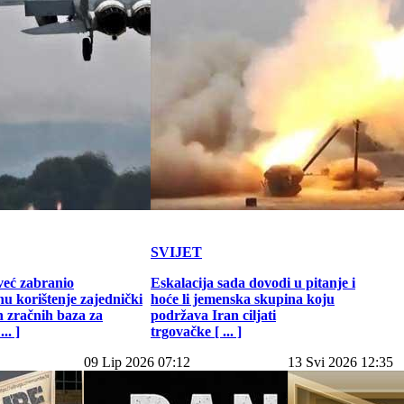
SVIJET
već zabranio
Eskalacija sada dovodi u pitanje i
u korištenje zajednički
hoće li jemenska skupina koju
h zračnih baza za
podržava Iran ciljati
.. ]
trgovačke [ ... ]
09 Lip 2026 07:12
13 Svi 2026 12:35