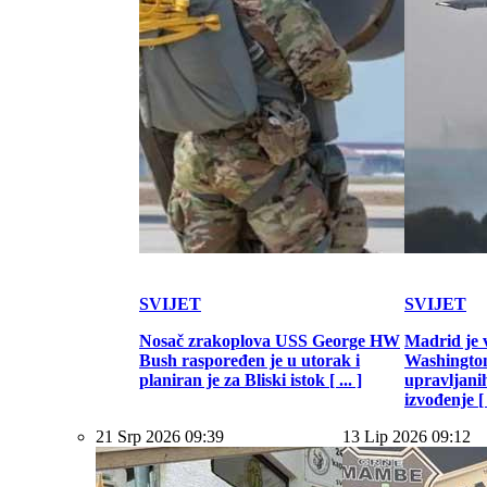
SVIJET
SVIJET
Nosač zrakoplova USS George HW
Madrid je 
Bush raspoređen je u utorak i
Washington
planiran je za Bliski istok [ ... ]
upravljani
izvođenje [ .
21 Srp 2026 09:39
13 Lip 2026 09:12