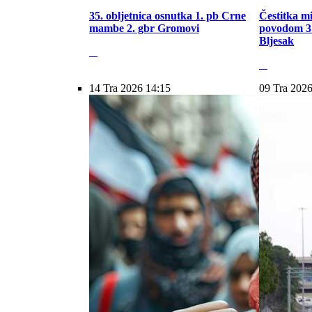
35. obljetnica osnutka 1. pb Crne
Čestitka m
mambe 2. gbr Gromovi
povodom 31
Bljesak
14 Tra 2026 14:15
09 Tra 2026