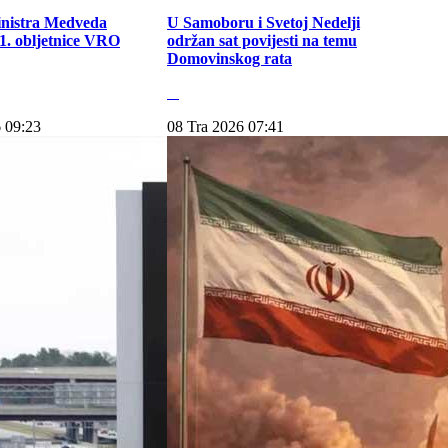
inistra Medveda
U Samoboru i Svetoj Nedelji
. obljetnice VRO
održan sat povijesti na temu
Domovinskog rata
 09:23
08 Tra 2026 07:41