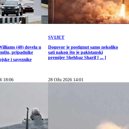
SVIJET
illiams (40) dovela u
Dogovor je postignut samo nekoliko
emlju, pripadnike
sati nakon što je pakistanski
premijer Shehbaz Sharif [ ... ]
jske i saveznike
6 18:06
28 Ožu 2026 14:01