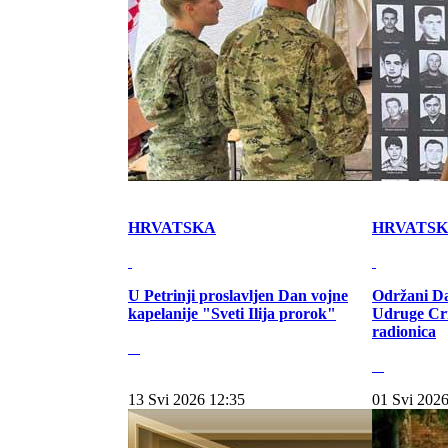
HRVATSKA
HRVATS
U Petrinji proslavljen Dan vojne
Održani Da
kapelanije "Sveti Ilija prorok"
Udruge Cr
radionica
13 Svi 2026 12:35
01 Svi 2026