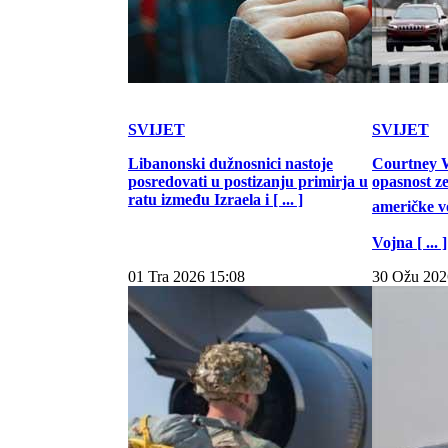
SVIJET
SVIJET
Libanonski dužnosnici nastoje
Courtney W
posredovati u postizanju primirja u
opasnost z
ratu između Izraela i [ ... ]
američke vo
Vojna [ ... ]
01 Tra 2026 15:08
30 Ožu 202