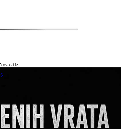
Novosti iz
a
SS
mne