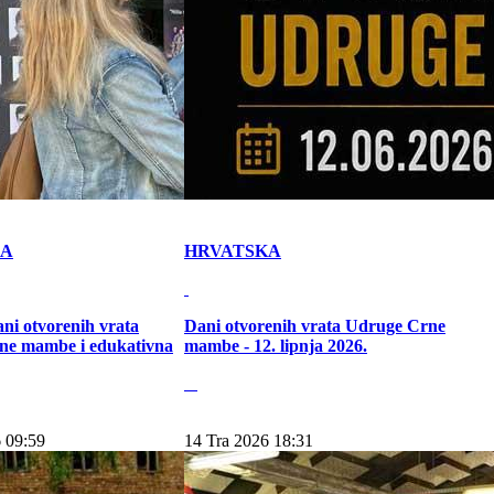
KA
HRVATSKA
ni otvorenih vrata
Dani otvorenih vrata Udruge Crne
ne mambe i edukativna
mambe - 12. lipnja 2026.
 09:59
14 Tra 2026 18:31