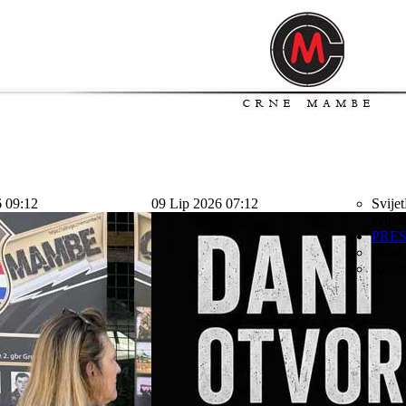
6 09:12
09 Lip 2026 07:12
Svijet
svijet
PRE
Sport
Kolu