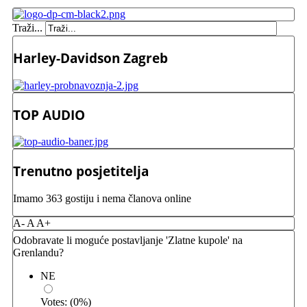
Traži...
Harley-Davidson Zagreb
TOP AUDIO
Trenutno posjetitelja
Imamo 363 gostiju i nema članova online
A-
A
A+
Odobravate li moguće postavljanje 'Zlatne kupole' na
Grenlandu?
NE
Votes:
(
0
%)