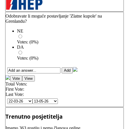
Odobravate li moguće postavljanje 'Zlatne kupole' na
Grenlandu?
NE
Votes:
(
0
%)
DA
Votes:
(
0
%)
Total Votes:
First Vote:
Last Vote:
Trenutno posjetitelja
Imamo 363 gostiju i nema članova online