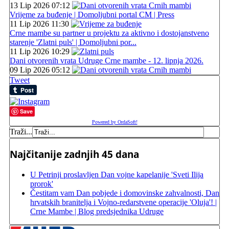
13 Lip 2026 07:12
Vrijeme za buđenje | Domoljubni portal CM | Press
11 Lip 2026 11:30
Crne mambe su partner u projektu za aktivno i dostojanstveno
starenje 'Zlatni puls' | Domoljubni por...
11 Lip 2026 10:29
Dani otvorenih vrata Udruge Crne mambe - 12. lipnja 2026.
09 Lip 2026 05:12
Tweet
Save
Powered by OrdaSoft!
Traži...
Najčitanije zadnjih 45 dana
U Petrinji proslavljen Dan vojne kapelanije 'Sveti Ilija
prorok'
Čestitam vam Dan pobjede i domovinske zahvalnosti, Dan
hrvatskih branitelja i Vojno-redarstvene operacije 'Oluja'! |
Crne Mambe | Blog predsjednika Udruge