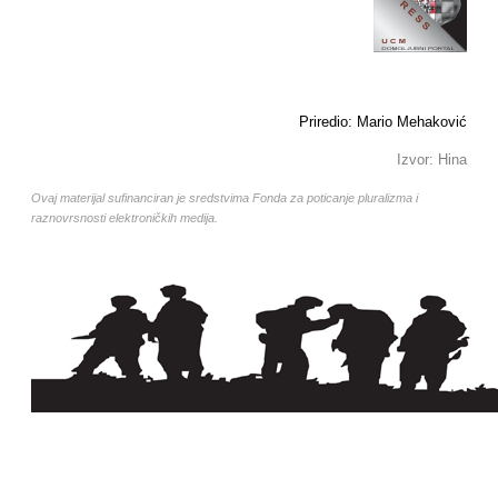
Priredio: Mario Mehaković
Izvor: Hina
Ovaj materijal sufinanciran je sredstvima Fonda za poticanje pluralizma i
raznovrsnosti elektroničkih medija.