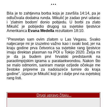
...
Bila je to zahtjevna borba koja je završila 14:14, pa je
odlučivala dodatna runda. Mikulić je zadao prvi udarac
i 'zlatnim bodom' donio pobjedu. U borbi za zlato
Mikulić je pobijedio drugog sa svjetske ljestvice
Amerikanca
Evana Medella
rezultatom 18:10.
"Presretan sam ovim zlatom u Las Vegasu. Svako
natjecanje mi je izuzetno važno kao i svaki bod, jer na
kraju godine prva četvorica sa svjetske rang ljestvice
imaju direktan plasman na POI u Tokijo 2020. Želja mi
je da ja budem prvi hrvatski predstavnik na
paraolimpijskim igrama u parataekwondou. Nakon što
se malo odmorim, saniram manje ozljede očekuje me
žestoke pripreme za nadolazeće turnire do kraja
godine", izjavio je Mikulić koji je i dalje prvi na svjetskoj
rang listi.
Drugi upravo čitaju...