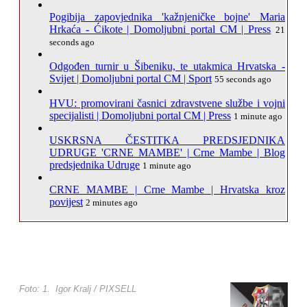
Pogibija zapovjednika 'kažnjeničke bojne' Maria
Hrkaća - Ćikote | Domoljubni portal CM | Press
21
seconds ago
Odgođen turnir u Šibeniku, te utakmica Hrvatska -
Svijet | Domoljubni portal CM | Sport
55 seconds ago
HVU: promovirani časnici zdravstvene službe i vojni
specijalisti | Domoljubni portal CM | Press
1 minute ago
USKRSNA ČESTITKA PREDSJEDNIKA
UDRUGE 'CRNE MAMBE' | Crne Mambe | Blog
predsjednika Udruge
1 minute ago
CRNE MAMBE | Crne Mambe | Hrvatska kroz
povijest
2 minutes ago
Foto: 1. Igor Kralj / PIXSELL