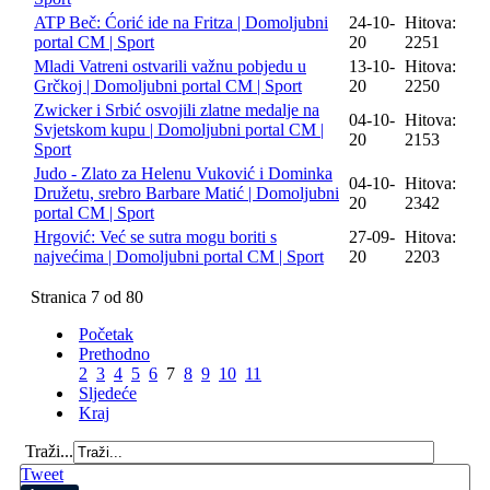
ATP Beč: Ćorić ide na Fritza | Domoljubni
24-10-
Hitova:
portal CM | Sport
20
2251
Mladi Vatreni ostvarili važnu pobjedu u
13-10-
Hitova:
Grčkoj | Domoljubni portal CM | Sport
20
2250
Zwicker i Srbić osvojili zlatne medalje na
04-10-
Hitova:
Svjetskom kupu | Domoljubni portal CM |
20
2153
Sport
Judo - Zlato za Helenu Vuković i Dominka
04-10-
Hitova:
Družetu, srebro Barbare Matić | Domoljubni
20
2342
portal CM | Sport
Hrgović: Već se sutra mogu boriti s
27-09-
Hitova:
najvećima | Domoljubni portal CM | Sport
20
2203
Stranica 7 od 80
Početak
Prethodno
2
3
4
5
6
7
8
9
10
11
Sljedeće
Kraj
Traži...
Tweet