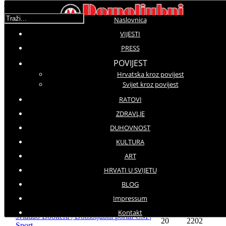
Traži...
Naslovnica
VIJESTI
Sport
PRESS
POVIJEST
Prikaz #
Hrvatska kroz povijest
Svijet kroz povijest
Datum
Naziv
Hitovi
objave
RATOVI
Hrvatska protiv Švedske traži novu pobjedu |
29-11-
Hitova:
ZDRAVLJE
Domoljubni portal CM | Sport
20
2310
DUHOVNOST
Hrvatske seniorke Kristina Beroš i Doris
24-11-
Hitova:
Pole osvojile su srebrne medalje |
KULTURA
20
2159
Domoljubni portal CM | Sport
ART
EP Judo: Odličan dan za Karlu Prodan i
21-11-
Hitova:
velika medalja | Domoljubni portal CM |
HRVATI U SVIJETU
20
2193
Sport
BLOG
Europsko srebro za Karlu Prodan |
10-11-
Hitova:
Domoljubni portal CM | Sport
20
2178
Impressum
Filip Hrgović prekidom u petoj rundi
08-11-
Hitova:
Kontakt
svladao Bookera | Domoljubni portal CM |
20
2202
Sport