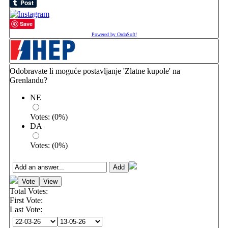
Save
Powered by OrdaSoft!
Odobravate li moguće postavljanje 'Zlatne kupole' na
Grenlandu?
NE
Votes:
(
0
%)
DA
Votes:
(
0
%)
Total Votes:
First Vote:
Last Vote: