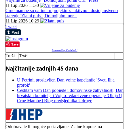
Vrijeme za buđenje | Domoljubni portal CM | Press
11 Lip 2026 11:30
Crne mambe su partner u projektu za aktivno i dostojanstveno
starenje 'Zlatni puls' | Domoljubni por...
11 Lip 2026 10:29
Tweet
Save
Powered by OrdaSoft!
Traži...
Najčitanije zadnjih 45 dana
U Petrinji proslavljen Dan vojne kapelanije 'Sveti Ilija
prorok'
Čestitam vam Dan pobjede i domovinske zahvalnosti, Dan
hrvatskih branitelja i Vojno-redarstvene operacije 'Oluja'! |
Crne Mambe | Blog predsjednika Udruge
Odobravate li moguće postavljanje 'Zlatne kupole' na