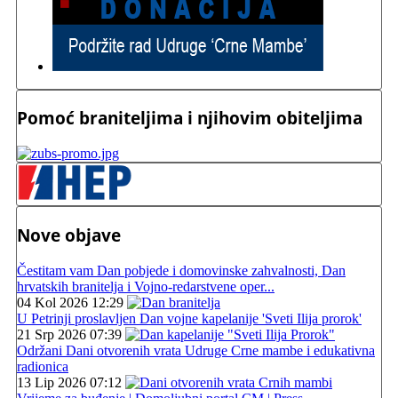
Pomoć braniteljima i njihovim obiteljima
Nove objave
Čestitam vam Dan pobjede i domovinske zahvalnosti, Dan
hrvatskih branitelja i Vojno-redarstvene oper...
04 Kol 2026 12:29
U Petrinji proslavljen Dan vojne kapelanije 'Sveti Ilija prorok'
21 Srp 2026 07:39
Održani Dani otvorenih vrata Udruge Crne mambe i edukativna
radionica
13 Lip 2026 07:12