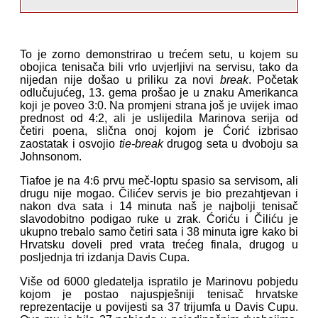
To je zorno demonstrirao u trećem setu, u kojem su
obojica tenisača bili vrlo uvjerljivi na servisu, tako da
nijedan nije došao u priliku za novi
break
. Početak
odlučujućeg, 13. gema prošao je u znaku Amerikanca
koji je poveo 3:0. Na promjeni strana još je uvijek imao
prednost od 4:2, ali je uslijedila Marinova serija od
četiri poena, slična onoj kojom je Ćorić izbrisao
zaostatak i osvojio
tie-break
drugog seta u dvoboju sa
Johnsonom.
Tiafoe je na 4:6 prvu meč-loptu spasio sa servisom, ali
drugu nije mogao. Čilićev servis je bio prezahtjevan i
nakon dva sata i 14 minuta naš je najbolji tenisač
slavodobitno podigao ruke u zrak. Ćoriću i Čiliću je
ukupno trebalo samo četiri sata i 38 minuta igre kako bi
Hrvatsku doveli pred vrata trećeg finala, drugog u
posljednja tri izdanja Davis Cupa.
Više od 6000 gledatelja ispratilo je Marinovu pobjedu
kojom je postao najuspješniji tenisač hrvatske
reprezentacije u povijesti sa 37 trijumfa u Davis Cupu.