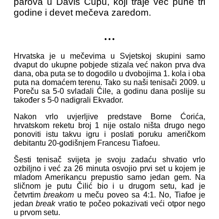
parova u Davis Cupu, koji traje već pune tri
godine i devet mečeva zaredom.
...
Hrvatska je u mečevima u Svjetskoj skupini samo
dvaput do ukupne pobjede stizala već nakon prva dva
dana, oba puta se to dogodilo u dvobojima 1. kola i oba
puta na domaćem terenu. Tako su naši tenisači 2009. u
Poreču sa 5-0 svladali Čile, a godinu dana poslije su
također s 5-0 nadigrali Ekvador.
Nakon vrlo uvjerljive predstave Borne Ćorića,
hrvatskom reketu broj 1 nije ostalo ništa drugo nego
ponoviti istu takvu igru i poslati poruku američkom
debitantu 20-godišnjem Francesu Tiafoeu.
Šesti tenisač svijeta je svoju zadaću shvatio vrlo
ozbiljno i već za 26 minuta osvojio prvi set u kojem je
mladom Amerikancu prepustio samo jedan gem. Na
sličnom je putu Čilić bio i u drugom setu, kad je
četvrtim
breakom
u meču poveo sa 4:1. No, Tiafoe je
jedan
break
vratio te počeo pokazivati veći otpor nego
u prvom setu.