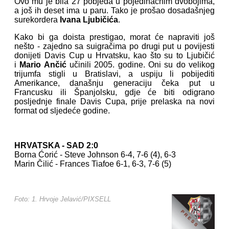
Ovo mu je bila 27 pobjeda u pojedinačnim dvobojima,
a još ih deset ima u paru. Tako je prošao dosadašnjeg
surekordera
Ivana Ljubičića
.
Kako bi ga doista prestigao, morat će napraviti još
nešto - zajedno sa suigračima po drugi put u povijesti
donijeti Davis Cup u Hrvatsku, kao što su to Ljubičić
i
Mario Ančić
učinili 2005. godine. Oni su do velikog
trijumfa stigli u Bratislavi, a uspiju li pobijediti
Amerikance, današnju generaciju čeka put u
Francusku ili Španjolsku, gdje će biti odigrano
posljednje finale Davis Cupa, prije prelaska na novi
format od sljedeće godine.
HRVATSKA - SAD 2:0
Borna Ćorić - Steve Johnson 6-4, 7-6 (4), 6-3
Marin Čilić - Frances Tiafoe 6-1, 6-3, 7-6 (5)
Foto: 1. Hrvoje Jelavić/PIXSELL