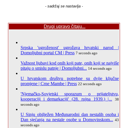
- sadržaj se nastavlja -
Drugi upravo čitaju...
Srpska 'ugroženost' ugrožava hrvatski narod |
Domoljubni portal CM | Press
7 seconds ago
Važnost ljubavi kod onih koji pate, onih koji se najviše
pitaju o smislu patnje | Domoljubni...
14 seconds ago
U hrvatskom društvu potrebne su dvije ključne
promjene | Crne Mambe | Press
22 seconds ago
'Njemačko-Sovjetski sporazum o prijateljstvu,
kooperaciji i demarkaciji' (28. rujna 1939.) |...
38
seconds ago
U Sinju obilježen Međunarodni dan nestalih osoba i
Dan sjećanja na nestale osobe u Domovinskom...
43
seconds ago