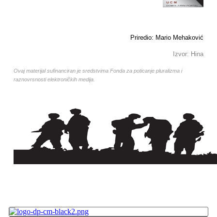
Priredio: Mario Mehaković
Izvor: Hina
Ovaj materijal sufinanciran je sredstvima Fonda za poticanje pluralizma i
raznovrsnosti elektroničkih medija.