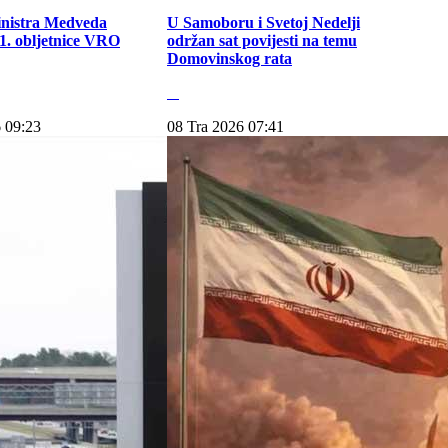
inistra Medveda
U Samoboru i Svetoj Nedelji
. obljetnice VRO
održan sat povijesti na temu
Domovinskog rata
 09:23
08 Tra 2026 07:41