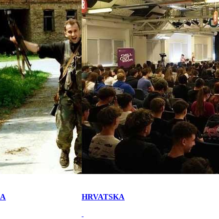
KA
HRVATSKA