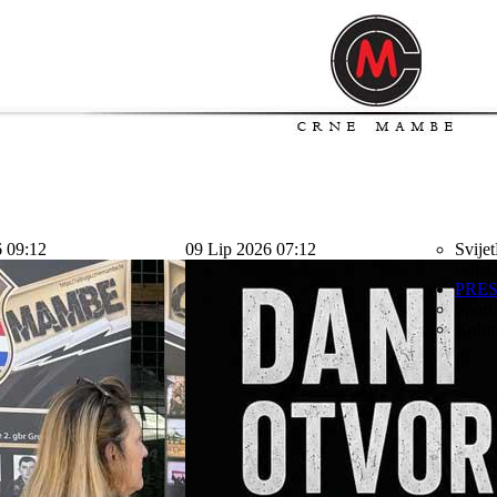
6 09:12
09 Lip 2026 07:12
Svijet
svijet
PRE
Sport
Kolu