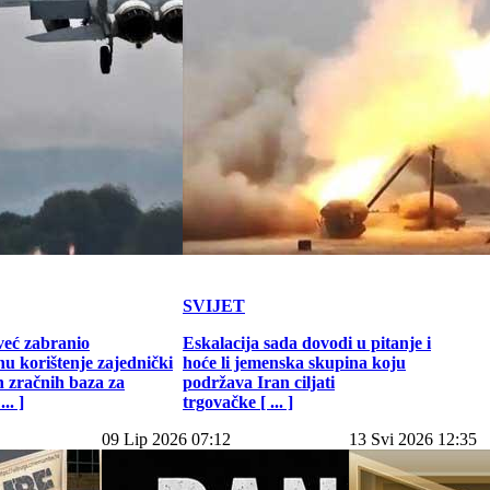
SVIJET
već zabranio
Eskalacija sada dovodi u pitanje i
u korištenje zajednički
hoće li jemenska skupina koju
h zračnih baza za
podržava Iran ciljati
.. ]
trgovačke [ ... ]
09 Lip 2026 07:12
13 Svi 2026 12:35