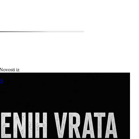
Novosti iz
a
SS
mne