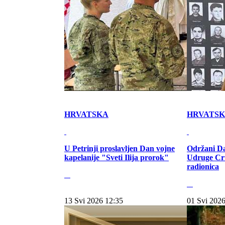
HRVATSKA
HRVATS
U Petrinji proslavljen Dan vojne
Održani Da
kapelanije "Sveti Ilija prorok"
Udruge Cr
radionica
13 Svi 2026 12:35
01 Svi 2026