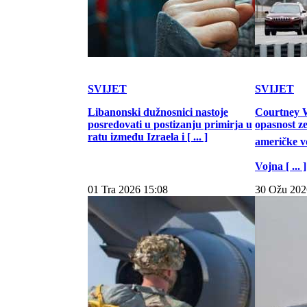
SVIJET
SVIJET
Libanonski dužnosnici nastoje
Courtney W
posredovati u postizanju primirja u
opasnost z
ratu između Izraela i [ ... ]
američke vo
Vojna [ ... ]
01 Tra 2026 15:08
30 Ožu 202