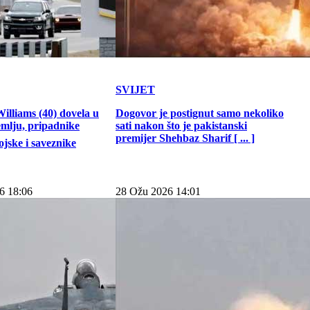
SVIJET
illiams (40) dovela u
Dogovor je postignut samo nekoliko
emlju, pripadnike
sati nakon što je pakistanski
premijer Shehbaz Sharif [ ... ]
jske i saveznike
6 18:06
28 Ožu 2026 14:01