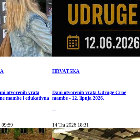
KA
HRVATSKA
ni otvorenih vrata
Dani otvorenih vrata Udruge Crne
ne mambe i edukativna
mambe - 12. lipnja 2026.
 09:59
14 Tra 2026 18:31