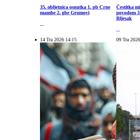
35. obljetnica osnutka 1. pb Crne
Čestitka m
mambe 2. gbr Gromovi
povodom 31
Bljesak
14 Tra 2026 14:15
09 Tra 2026