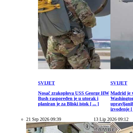
SVIJET
SVIJET
Nosač zrakoplova USS George HW
Madrid je 
Bush raspoređen je u utorak i
Washington
planiran je za Bliski istok [ ... ]
upravljani
izvođenje [ .
21 Srp 2026 09:39
13 Lip 2026 09:12