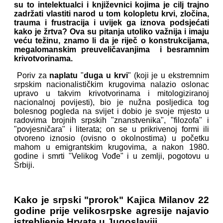
su to intelektualci i književnici kojima je cilj trajno
zadržati vlastiti narod u tom kolopletu krvi, zločina,
trauma i frustracija i uvijek ga iznova podsjećati
kako je žrtva? Ova su pitanja utoliko važnija i imaju
veću težinu, znamo li da je riječ o konstrukcijama,
megalomanskim preuveličavanjima i besramnim
krivotvorinama.
Poriv za
naplatu
"
duga u krvi
" (koji je u ekstremnim
srpskim nacionalističkim krugovima nalazio oslonac
upravo u takvim krivotvorinama i mitologiziranoj
nacionalnoj povijesti), bio je nužna posljedica tog
bolesnog pogleda na svijet i dobio je svoje mjesto u
radovima brojnih srpskih "znanstvenika", "filozofa" i
"povjesničara" i literata; on se u prikrivenoj formi ili
otvoreno iznosio (ovisno o okolnostima) u početku
mahom u emigrantskim krugovima, a nakon 1980.
godine i smrti "Velikog Vođe" i u zemlji, pogotovu u
Srbiji.
Kako je srpski "prorok" Kajica Milanov 22
godine prije velikosrpske agresije najavio
istrebljenje Hrvata u Jugoslaviji