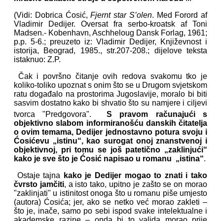
(Vidi: Dobrica Ćosić,
Fjernt star S’olen
. Med Forord af
Vladimir Dedijer. Oversat fra serbo-kroatsk af Toni
Madsen.- Kobenhavn, Aschheloug Dansk Forlag, 1961;
p.p. 5-6.; preuzeto iz: Vladimir Dedijer, Književnost i
istorija, Beograd, 1985., str.207-208.; dijelove teksta
istaknuo: Z.P.
Čak i površno čitanje ovih redova svakomu tko je
koliko-toliko upoznat s onim što se u Drugom svjetskom
ratu događalo na prostorima Jugoslavije, moralo bi biti
sasvim dostatno kako bi shvatio što su namjere i ciljevi
tvorca "Predgovora".
S pravom računajući s
objektivno slabom informiranošću danskih čitatelja
o ovim temama, Dedijer jednostavno potura svoju i
Ćosićevu „istinu“, kao surogat onoj znanstvenoj i
objektivnoj, pri tomu se još patetično „zaklinjući“
kako je sve što je Ćosić napisao u romanu „istina“
.
Ostaje tajna
kako je Dedijer mogao to znati i tako
čvrsto jamčiti
, a isto tako, upitno je zašto se on morao
"zaklinjati" u istinitost onoga što u romanu piše umjesto
(autora) Ćosića; jer, ako se netko već morao zakleti –
što je, inače, samo po sebi ispod svake intelektualne i
akademske razine – onda bi to valjda morao prije