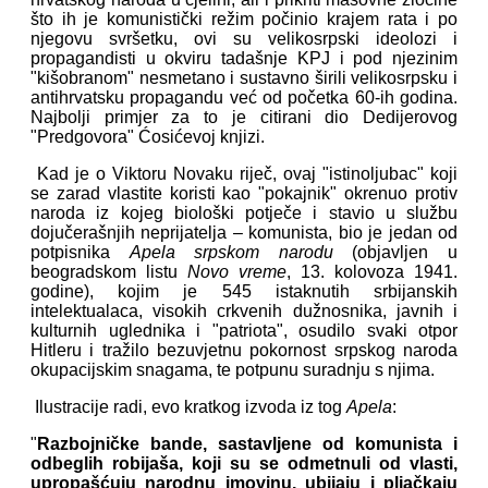
što ih je komunistički režim počinio krajem rata i po
njegovu svršetku, ovi su velikosrpski ideolozi i
propagandisti u okviru tadašnje KPJ i pod njezinim
"kišobranom" nesmetano i sustavno širili velikosrpsku i
antihrvatsku propagandu već od početka 60-ih godina.
Najbolji primjer za to je citirani dio Dedijerovog
"Predgovora" Ćosićevoj knjizi.
Kad je o Viktoru Novaku riječ, ovaj "istinoljubac" koji
se zarad vlastite koristi kao "pokajnik" okrenuo protiv
naroda iz kojeg biološki potječe i stavio u službu
dojučerašnjih neprijatelja – komunista, bio je jedan od
potpisnika
Apela srpskom narodu
(objavljen u
beogradskom listu
Novo vreme
, 13. kolovoza 1941.
godine), kojim je 545 istaknutih srbijanskih
intelektualaca, visokih crkvenih dužnosnika, javnih i
kulturnih uglednika i "patriota", osudilo svaki otpor
Hitleru i tražilo bezuvjetnu pokornost srpskog naroda
okupacijskim snagama, te potpunu suradnju s njima.
Ilustracije radi, evo kratkog izvoda iz tog
Apela
:
"
Razbojničke bande, sastavljene od komunista i
odbeglih robijaša, koji su se odmetnuli od vlasti,
upropašćuju narodnu imovinu, ubijaju i pljačkaju