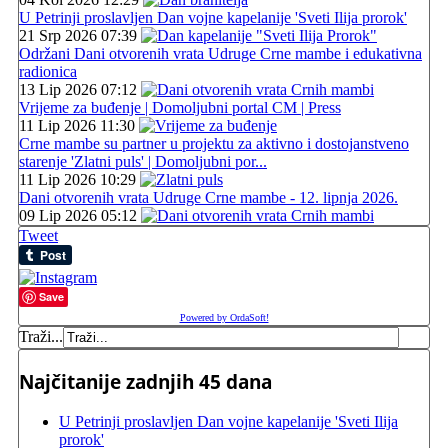
U Petrinji proslavljen Dan vojne kapelanije 'Sveti Ilija prorok'
21 Srp 2026 07:39
Održani Dani otvorenih vrata Udruge Crne mambe i edukativna
radionica
13 Lip 2026 07:12
Vrijeme za buđenje | Domoljubni portal CM | Press
11 Lip 2026 11:30
Crne mambe su partner u projektu za aktivno i dostojanstveno
starenje 'Zlatni puls' | Domoljubni por...
11 Lip 2026 10:29
Dani otvorenih vrata Udruge Crne mambe - 12. lipnja 2026.
09 Lip 2026 05:12
Tweet
Save
Powered by OrdaSoft!
Traži...
Najčitanije zadnjih 45 dana
U Petrinji proslavljen Dan vojne kapelanije 'Sveti Ilija
prorok'