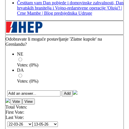
Čestitam vam Dan pobjede i domovinske zahvalnosti, Dan
hrvatskih branitelja i Vojno-redarstvene operacije 'Oluja'! |
Crne Mambe | Blog predsjednika Udruge
Odobravate li moguće postavljanje 'Zlatne kupole' na
Grenlandu?
NE
Votes:
(
0
%)
DA
Votes:
(
0
%)
Total Votes:
First Vote:
Last Vote: