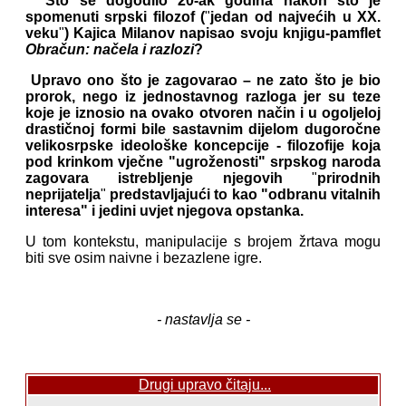
Što se dogodilo 20-ak godina nakon što je
spomenuti srpski filozof (
"
jedan od najvećih u XX.
veku
"
) Kajica Milanov napisao svoju knjigu-pamflet
Obračun: načela i razlozi
?
Upravo ono što je zagovarao – ne zato što je bio
prorok, nego iz jednostavnog razloga jer su teze
koje je iznosio na ovako otvoren način i u ogoljeloj
drastičnoj formi bile sastavnim dijelom dugoročne
velikosrpske ideološke koncepcije - filozofije koja
pod krinkom vječne "ugroženosti" srpskog naroda
zagovara istrebljenje njegovih
"
prirodnih
neprijatelja
"
predstavljajući to kao "odbranu vitalnih
interesa" i jedini uvjet njegova opstanka.
U tom kontekstu, manipulacije s brojem žrtava mogu
biti sve osim naivne i bezazlene igre.
- nastavlja se -
Drugi upravo čitaju...