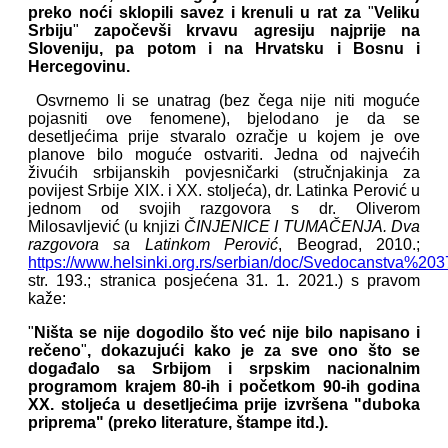
preko noći sklopili savez i krenuli u rat za
"
Veliku
Srbiju
"
započevši krvavu agresiju najprije na
Sloveniju, pa potom i na Hrvatsku i Bosnu i
Hercegovinu.
Osvrnemo li se unatrag (bez čega nije niti moguće
pojasniti ove fenomene), bjelodano je da se
desetljećima prije stvaralo ozračje u kojem je ove
planove bilo moguće ostvariti. Jedna od najvećih
živućih srbijanskih povjesničarki (stručnjakinja za
povijest Srbije XIX. i XX. stoljeća), dr. Latinka Perović u
jednom od svojih razgovora s dr. Oliverom
Milosavljević (u knjizi
ČINJENICE I TUMAČENJA. Dva
razgovora sa Latinkom Perović
, Beograd, 2010.;
https://www.helsinki.org.rs/serbian/doc/Svedocanstva%203
str. 193.; stranica posjećena 31. 1. 2021.) s pravom
kaže:
"
Ništa se nije dogodilo što već nije bilo napisano i
rečeno
"
, dokazujući kako je za sve ono što se
događalo sa Srbijom i srpskim nacionalnim
programom krajem 80-ih i početkom 90-ih godina
XX. stoljeća u desetljećima prije izvršena "duboka
priprema" (preko literature, štampe itd.).