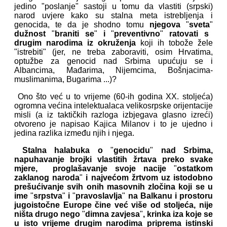
jedino "poslanje" sastoji u tomu da vlastiti (srpski)
narod uvjere kako su stalna meta istrebljenja i
genocida, te da je shodno tomu
njegova
"
sveta
"
dužnost
"
braniti se
"
i
"
preventivno
"
ratovati s
drugim narodima iz okruženja
koji ih tobože žele
"istrebiti" (jer, ne treba zaboraviti, osim Hrvatima,
optužbe za genocid nad Srbima upućuju se i
Albancima, Mađarima, Nijemcima, Bošnjacima-
muslimanima, Bugarima ...)?
Ono što već u to vrijeme (60-ih godina XX. stoljeća)
ogromna većina intelektualaca velikosrpske orijentacije
misli (a iz taktičkih razloga izbjegava glasno izreći)
otvoreno je napisao Kajica Milanov i to je ujedno i
jedina razlika između njih i njega.
Stalna halabuka o
"
genocidu
"
nad Srbima,
napuhavanje brojki vlastitih žrtava preko svake
mjere, proglašavanje svoje nacije
"
ostatkom
zaklanog naroda
"
i najvećom žrtvom uz istodobno
prešućivanje svih onih masovnih zločina koji se u
ime
"
srpstva
"
i
"
pravoslavlja
"
na Balkanu i prostoru
jugoistočne Europe čine već više od stoljeća, nije
ništa drugo nego
"
dimna zavjesa
"
, krinka iza koje se
u isto vrijeme drugim narodima priprema istinski