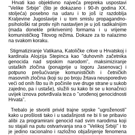
Hrvati kao objektivno najveća prepreka uspostavi
"Velike Srbije" (što je dokazano i 90-ih godina XX.
stoljeća) posebno na udaru i to još iz razdoblja
Kraljevine Jugoslavije i u tom smislu propagandno-
psihološki rat protiv njih nastavljen je u još radikalnijim
(mada donekle prikrivenim) formama i u vrijeme
komunističkog Titovog režima. Dokaze za to nalazimo
na svakom koraku.
Stigmatiziranje Vatikana, Katoličke crkve u Hrvatskoj i
kardinala Alojzija Stepinca kao "duhovnih začetnika
genocida nad srpskim narodom", maksimiziranje
ustaških zločina (ponajprije u logoru Jasenovac) i
potpuno prešućivanje komunističkih i četničkih
masovnih zločina (koji su po broju žrtava neusporedivo
veći od onih što su ih počinile sve druge strane u sukob
zajedno, pa i ustaše), služili su kako bi se u konačnici
uvijek iznova potvrđivala teza o "urođenoj genocidnosti
Hrvata".
Trebalo je stvoriti privid trajne srpske "ugroženosti"
kako u prošlosti tako i u sadašnjosti ne bi li se pribavio
alibi za programirani genocid nad svim narodima koji
su stajali na putu ostvarivanja sna o "Velikoj Srbiji" i to
je jedino racionalno i razložno objašnjenje fenomena