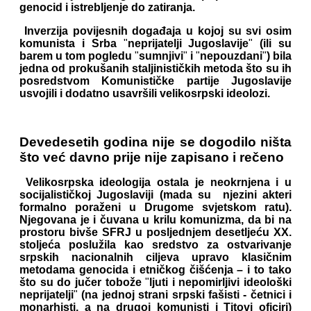
genocid i istrebljenje do zatiranja.
Inverzija povijesnih događaja u kojoj su svi osim
komunista i Srba
"
neprijatelji Jugoslavije
"
(ili su
barem
u tom pogledu
"
sumnjivi
"
i
"
nepouzdani
"
) bila
jedna od prokušanih staljinističkih metoda što su ih
posredstvom Komunističke partije Jugoslavije
usvojili i dodatno usavršili velikosrpski ideolozi.
Devedesetih godina nije se dogodilo ništa
što već davno prije nije zapisano i rečeno
Velikosrpska ideologija ostala je neokrnjena i u
socijalističkoj Jugoslaviji (mada su njezini akteri
formalno poraženi u Drugome svjetskom ratu).
Njegovana je i čuvana u krilu komunizma, da bi na
prostoru bivše SFRJ u posljednjem desetljeću XX.
stoljeća poslužila kao sredstvo za ostvarivanje
srpskih nacionalnih ciljeva upravo klasičnim
metodama genocida i etničkog čišćenja – i to tako
što su do jučer tobože
"
ljuti i nepomirljivi ideološki
neprijatelji
"
(na jednoj strani srpski fašisti - četnici i
monarhisti, a na drugoj komunisti i Titovi oficiri)