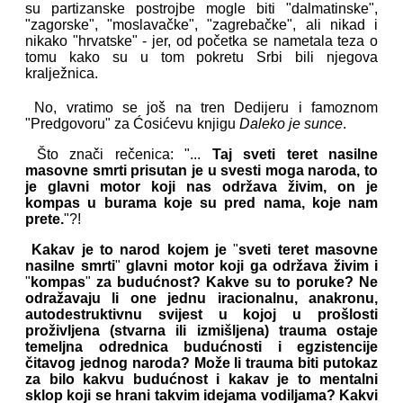
su partizanske postrojbe mogle biti "dalmatinske",
"zagorske", "moslavačke", "zagrebačke", ali nikad i
nikako "hrvatske" - jer, od početka se nametala teza o
tomu kako su u tom pokretu Srbi bili njegova
kralježnica.
No, vratimo se još na tren Dedijeru i famoznom
"Predgovoru" za Ćosićevu knjigu
Daleko je sunce
.
Što znači rečenica: "...
Taj sveti teret nasilne
masovne smrti prisutan je u svesti moga naroda, to
je glavni motor koji nas održava živim, on je
kompas u burama koje su pred nama, koje nam
prete.
"?!
Kakav je to narod kojem je
"
sveti teret masovne
nasilne smrti
"
glavni motor koji ga održava živim i
"
kompas
"
za budućnost? Kakve su to poruke? Ne
odražavaju li one jednu iracionalnu, anakronu,
autodestruktivnu svijest u kojoj u prošlosti
proživljena (stvarna ili izmišljena) trauma ostaje
temeljna odrednica budućnosti i egzistencije
čitavog jednog naroda? Može li trauma biti putokaz
za bilo kakvu budućnost i kakav je to mentalni
sklop koji se hrani takvim idejama vodiljama? Kakvi