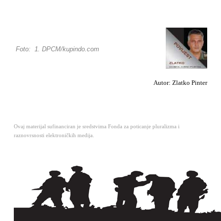
Foto: 1. DPCM/kupindo.com
Autor: Zlatko Pinter
Ovaj materijal sufinanciran je sredstvima Fonda za poticanje pluralizma i
raznovrsnosti elektroničkih medija.