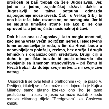
prošlosti bi baš trebali da žele Jugoslaviju. Jer,
jedino u jednoj zajedničkoj državi, dakle u
Jugoslaviji se takva potpuna odmazda
najpogodnije može izvesti. Čak i u Velikoj Srbiji bi
ona bila teža, iako razume se, ne nemoguća. Jer bi
se sigurno umešale strane sile ako bi se ona
sprovodila u jednoj čisto nacionalnoj državi.
Dok bi se ona u Jugoslaviji lako mogla montirati,
kao jedna vrsta većih političkih nereda i sledstveno
tome uspostavljanje reda, s tim da Hrvati budu u
nepovoljnijem položaju, recimo, bez oružja i drugih
tehničkih i organizacionih sredstava. Drugi cilj u
duhu te političke brazde bi posle odmazde bilo
odvajanje sa izmenom stanovništva – pri čemu bi
Hrvati trebali da dobiju svoje mrtve, a mi svoje žive
natrag
..."
Usporedi li se ovaj tekst s prethodnim (koji je pisao V.
Dedijer), čitatelj se teško može oteti dojmu da je Kajica
Milanov samo glasno izrekao ono što je tamo
prešućeno – a sasvim jasno se može iščitati između
redova citiranog dijela "Predgovora" za Ćosićevu
knjigu.