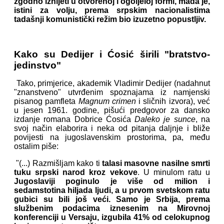
zgodno iznijeti u otvorenoj i ogoljeloj formi, mada je,
istini za volju, prema srpskim nacionalistima
tadašnji komunistički režim bio izuzetno popustljiv.
Kako su Dedijer i Ćosić širili "bratstvo-
jedinstvo"
Tako, primjerice, akademik Vladimir Dedijer (nadahnut
"znanstveno" utvrđenim spoznajama iz namjenski
pisanog pamfleta
Magnum crimen
i sličnih izvora), već
u jesen 1961. godine, pišući predgovor za dansko
izdanje romana Dobrice Ćosića
Daleko je sunce
, na
svoj način elaborira i neka od pitanja daljnje i bliže
povijesti na jugoslavenskim prostorima, pa, među
ostalim piše:
"(...) Razmišljam kako ti
talasi masovne nasilne smrti
tuku srpski narod kroz vekove
. U minulom ratu u
Jugoslaviji poginulo je više od milion i
sedamstotina hiljada ljudi, a u prvom svetskom ratu
gubici su bili još veći. Samo je Srbija, prema
službenim podacima iznesenim na Mirovnoj
konferenciji u Versaju, izgubila 41% od celokupnog