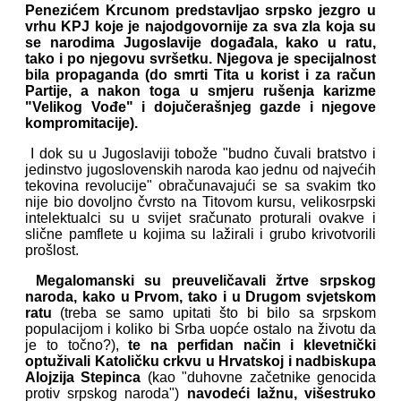
Penezićem Krcunom predstavljao srpsko jezgro u
vrhu KPJ koje je najodgovornije za sva zla koja su
se narodima Jugoslavije događala, kako u ratu,
tako i po njegovu svršetku. Njegova je specijalnost
bila propaganda (do smrti Tita u korist i za račun
Partije, a nakon toga u smjeru rušenja karizme
"Velikog Vođe" i dojučerašnjeg gazde i njegove
kompromitacije).
I dok su u Jugoslaviji tobože "budno čuvali bratstvo i
jedinstvo jugoslovenskih naroda kao jednu od najvećih
tekovina revolucije" obračunavajući se sa svakim tko
nije bio dovoljno čvrsto na Titovom kursu, velikosrpski
intelektualci su u svijet sračunato proturali ovakve i
slične pamflete u kojima su lažirali i grubo krivotvorili
prošlost.
Megalomanski su preuveličavali žrtve srpskog
naroda, kako u Prvom, tako i u Drugom svjetskom
ratu
(treba se samo upitati što bi bilo sa srpskom
populacijom i koliko bi Srba uopće ostalo na životu da
je to točno?),
te na perfidan način i klevetnički
optuživali Katoličku crkvu u Hrvatskoj i nadbiskupa
Alojzija Stepinca
(kao "duhovne začetnike genocida
protiv srpskog naroda")
navodeći lažnu, višestruko