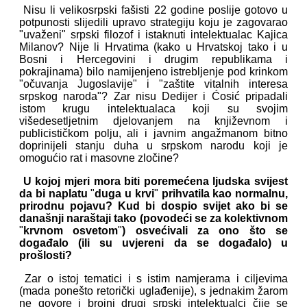
Nisu li velikosrpski fašisti 22 godine poslije gotovo u
potpunosti slijedili upravo strategiju koju je zagovarao
"uvaženi" srpski filozof i istaknuti intelektualac Kajica
Milanov? Nije li Hrvatima (kako u Hrvatskoj tako i u
Bosni i Hercegovini i drugim republikama i
pokrajinama) bilo namijenjeno istrebljenje pod krinkom
"očuvanja Jugoslavije" i "zaštite vitalnih interesa
srpskog naroda"? Zar nisu Dedijer i Ćosić pripadali
istom krugu intelektualaca koji su svojim
višedesetljetnim djelovanjem na književnom i
publicističkom polju, ali i javnim angažmanom bitno
doprinijeli stanju duha u srpskom narodu koji je
omogućio rat i masovne zločine?
U kojoj mjeri mora biti poremećena ljudska svijest
da bi naplatu
"
duga u krvi
"
prihvatila kao normalnu,
prirodnu pojavu? Kud bi dospio svijet ako bi se
današnji naraštaji tako (povodeći se za kolektivnom
"
krvnom osvetom
"
) osvećivali za ono što se
događalo (ili su uvjereni da se događalo) u
prošlosti?
Zar o istoj tematici i s istim namjerama i ciljevima
(mada ponešto retorički uglađenije), s jednakim žarom
ne govore i brojni drugi srpski intelektualci čije se