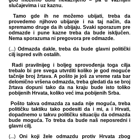
slučajevima i uz kaznu.
Tamo gde ih ne možemo ubijati, treba da
provedemo njihovo ubijanje i na taj način, da
spremamo druge da ih ubijaju. Svaki sporazum pre
odmazde i pune kazne treba da bude isključen.
Nema sporazuma ni pregovora pre odmazde.
(...)
Odmazda dakle, treba da bude glavni politički
cilj ispred svih ostalih.
Radi pravilnijeg i boljeg sprovođenja toga cilja
trebalo bi pre svega utvrditi koliko je god moguće
tačnije broj žrtava. A pošto je još za vreme rata bar
delomično vršena odmazda, treba gledati da se broj
žrtava dopuni tako da na kraju bude isto toliko
pobijenih Hrvata, koliko već ima pobijenih Srba.
Pošto takva odmazda za sada nije moguća, treba
političku taktiku tako podesiti da i mi, a i Hrvati,
dopadnemo u takvu političku situaciju da odmazda
bude moguća. To treba da bude naš neposredni i
glavni cilj.
(...)
Oni koji žele odmazdu protiv Hrvata zbog