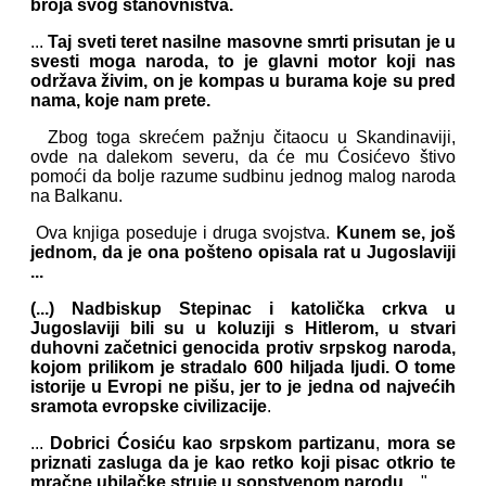
broja svog stanovništva.
...
Taj sveti teret nasilne masovne smrti prisutan je u
svesti moga naroda, to je glavni motor koji nas
održava živim, on je kompas u burama koje su pred
nama, koje nam prete.
Zbog toga skrećem pažnju čitaocu u Skandinaviji,
ovde na dalekom severu, da će mu Ćosićevo štivo
pomoći da bolje razume sudbinu jednog malog naroda
na Balkanu.
Ova knjiga poseduje i druga svojstva.
Kunem se, još
jednom, da je ona pošteno opisala rat u Jugoslaviji
...
(...) Nadbiskup Stepinac i katolička crkva u
Jugoslaviji bili su u koluziji s Hitlerom, u stvari
duhovni začetnici genocida protiv srpskog naroda,
kojom prilikom je stradalo 600 hiljada ljudi. O tome
istorije u Evropi ne pišu, jer to je jedna od najvećih
sramota evropske civilizacije
.
...
Dobrici Ćosiću kao srpskom partizanu
,
mora se
priznati zasluga da je kao retko koji pisac otkrio te
mračne ubilačke struje u sopstvenom narodu
..."