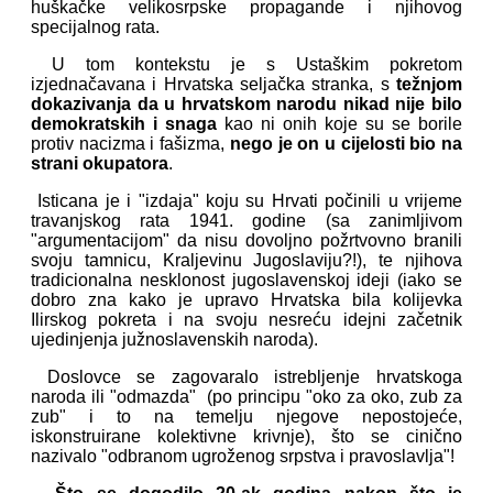
huškačke velikosrpske propagande i njihovog
specijalnog rata.
U tom kontekstu je s Ustaškim pokretom
izjednačavana i Hrvatska seljačka stranka, s
težnjom
dokazivanja da u hrvatskom narodu nikad nije bilo
demokratskih i snaga
kao ni onih koje su se borile
protiv nacizma i fašizma,
nego je on u cijelosti bio na
strani okupatora
.
Isticana je i "izdaja" koju su Hrvati počinili u vrijeme
travanjskog rata 1941. godine (sa zanimljivom
"argumentacijom" da nisu dovoljno požrtvovno branili
svoju tamnicu, Kraljevinu Jugoslaviju?!), te njihova
tradicionalna nesklonost jugoslavenskoj ideji (iako se
dobro zna kako je upravo Hrvatska bila kolijevka
Ilirskog pokreta i na svoju nesreću idejni začetnik
ujedinjenja južnoslavenskih naroda).
Doslovce se zagovaralo istrebljenje hrvatskoga
naroda ili "odmazda" (po principu "oko za oko, zub za
zub" i to na temelju njegove nepostojeće,
iskonstruirane kolektivne krivnje), što se cinično
nazivalo "odbranom ugroženog srpstva i pravoslavlja"!