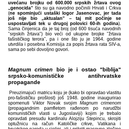
uvećanu brojku od 600.000 srpskih žrtava ovog
„genocida“
što su ga navodno počinili Hrvati i Crkva
(
ne spominjući ustaški logor Jasenovac, jer tada
još nije bio „aktualan“ – taj mit počinje se
uspostavljati tek u drugoj polovici 60-ih godina
).
Sama činjenica da je taj broj (od 600 tisuća navodnih
"srpskih žrtava") bio veći od ukupne brojke "žrtava
fašističkog terora", pa i one što ju je 1964. godine
utvrdila i posebna Komisija za popis žrtava rata SIV-a,
sama po sebi dovoljno govori.
Magnum crimen
bio je i ostao "biblija"
srpsko-komunističke antihrvatske
propagande
Preuzimajući matricu koju je (kako bi opravdao vlastitu
pro-fašističku prošlost) još 1948. godine inaugurirao
spomenuti Viktor Novak svojim
Magnum crimenom
(propagandnim pamfletom rađenom po narudžbi
komunističkih vlasti u Jugoslaviji) kojim je trebalo
opravdati presudu kardinalu Alojziju Stepincu, skrojiti
optužnicu na račun Katoličke crkve, Vatikana i
hrvatskog naroda u cjelini, ali i prikriti masovne zločine