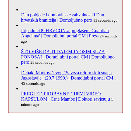
Dan pobjede i domovinske zahvalnosti i Dan
hrvatskih branitelja | Domoljubno pero
13 seconds ago
Pripadnici 8. HRVCON-a proglašeni 'Guardian
Angelima' | Domoljubni portal CM | Press
24 seconds
ago
ŠTO VIŠE DA TI DAJEM JA OSIM SUZA
PONOSA? | Domoljubni portal CM | Domoljubno
pero
29 seconds ago
Debakl Markovićevog "Saveza reformskih snaga
Jugoslavije" (29.7.1990.) | Domoljubni portal CM |...
45 seconds ago
PREGLED PROBAVNE CIJEVI VIDEO
KAPSULOM | Crne Mambe | Doktori savjetuju
1
minute ago