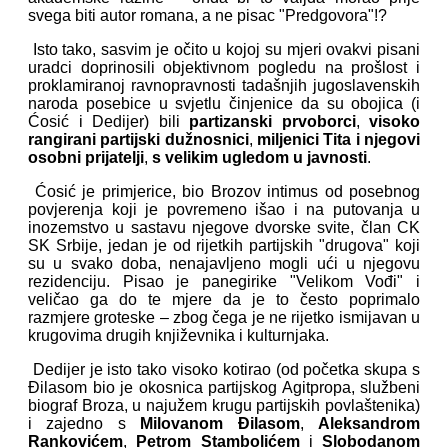
svega biti autor romana, a ne pisac "Predgovora"!?
Isto tako, sasvim je očito u kojoj su mjeri ovakvi pisani
uradci doprinosili objektivnom pogledu na prošlost i
proklamiranoj ravnopravnosti tadašnjih jugoslavenskih
naroda posebice u svjetlu činjenice da su obojica (i
Ćosić i Dedijer) bili
partizanski prvoborci
,
visoko
rangirani partijski dužnosnici
,
miljenici Tita i njegovi
osobni prijatelji
,
s velikim ugledom u javnosti
.
Ćosić je primjerice, bio Brozov intimus od posebnog
povjerenja koji je povremeno išao i na putovanja u
inozemstvo u sastavu njegove dvorske svite, član CK
SK Srbije, jedan je od rijetkih partijskih "drugova" koji
su u svako doba, nenajavljeno mogli ući u njegovu
rezidenciju. Pisao je panegirike "Velikom Vođi" i
veličao ga do te mjere da je to često poprimalo
razmjere groteske – zbog čega je ne rijetko ismijavan u
krugovima drugih književnika i kulturnjaka.
Dedijer je isto tako visoko kotirao (od početka skupa s
Đilasom bio je okosnica partijskog Agitpropa, službeni
biograf Broza, u najužem krugu partijskih povlaštenika)
i zajedno s
Milovanom Đilasom
,
Aleksandrom
Rankovićem
,
Petrom Stambolićem
i
Slobodanom