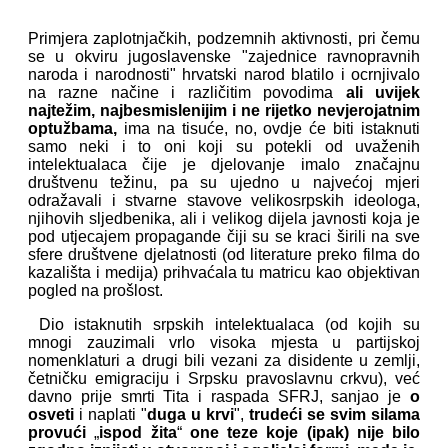
Primjera zaplotnjačkih, podzemnih aktivnosti, pri čemu
se u okviru jugoslavenske "zajednice ravnopravnih
naroda i narodnosti" hrvatski narod blatilo i ocrnjivalo
na razne načine i različitim povodima
ali uvijek
najtežim, najbesmislenijim i ne rijetko nevjerojatnim
optužbama,
ima na tisuće, no, ovdje će biti istaknuti
samo neki i to oni koji su potekli od uvaženih
intelektualaca čije je djelovanje imalo značajnu
društvenu težinu, pa su ujedno u najvećoj mjeri
odražavali i stvarne stavove velikosrpskih ideologa,
njihovih sljedbenika, ali i velikog dijela javnosti koja je
pod utjecajem propagande čiji su se kraci širili na sve
sfere društvene djelatnosti (od literature preko filma do
kazališta i medija) prihvaćala tu matricu kao objektivan
pogled na prošlost.
Dio istaknutih srpskih intelektualaca (od kojih su
mnogi zauzimali vrlo visoka mjesta u partijskoj
nomenklaturi a drugi bili vezani za disidente u zemlji,
četničku emigraciju i Srpsku pravoslavnu crkvu), već
davno prije smrti Tita i raspada SFRJ, sanjao je
o
osveti
i naplati "
duga u krvi
",
trudeći se svim silama
provući
„
ispod žita
“
one teze koje (ipak) nije bilo