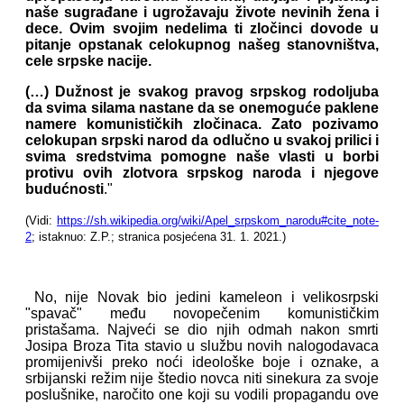
naše sugrađane i ugrožavaju živote nevinih žena i
dece. Ovim svojim nedelima ti zločinci dovode u
pitanje opstanak celokupnog našeg stanovništva,
cele srpske nacije.
(…) Dužnost je svakog pravog srpskog rodoljuba
da svima silama nastane da se onemoguće paklene
namere komunističkih zločinaca. Zato pozivamo
celokupan srpski narod da odlučno u svakoj prilici i
svima sredstvima pomogne naše vlasti u borbi
protivu ovih zlotvora srpskog naroda i njegove
budućnosti
."
(Vidi:
https://sh.wikipedia.org/wiki/Apel_srpskom_narodu#cite_note-
2
; istaknuo: Z.P.; stranica posjećena 31. 1. 2021.)
No, nije Novak bio jedini kameleon i velikosrpski
"spavač" među novopečenim komunističkim
pristašama. Najveći se dio njih odmah nakon smrti
Josipa Broza Tita stavio u službu novih nalogodavaca
promijenivši preko noći ideološke boje i oznake, a
srbijanski režim nije štedio novca niti sinekura za svoje
poslušnike, naročito one koji su vodili propagandu ove