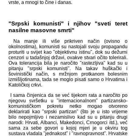
vrste, a mnogi to čine i danas.
"Srpski komunisti" i njihov "sveti teret
nasilne masovne smrti"
Na manje ili više prikriven način (ovisno o
okolnostima), komunisti su nastojali svoju propagandu
proturiti u svijet kao "objektivnu istinu", dok su dežurni
cenzori u tadašnjoj državi, ovakve stvari očito tolerirali.
Ova tolerancija bila je naročito "rastezljiva" kad su u
pitanju "srpski komunisti". Na takav huškački i
šovinistički način, s mržnjom protkanom bolesnim
izmišljotinama, tada se moglo pisati samo o Hrvatima i
Katoličkoj crkvi.
I sama činjenica da se već tijekom rata a naročito po
njegovu svršetku u "internacionalnom" partizansko-
komunističkom pokretu netko mogao otvoreno
deklarirati kao "srpski partizan" (što je u isto vrijeme
bilo nepojmljivo i nezamislivo kad su u pitanju drugi
narodi: Hrvati, Albanci, Makedonci, Crnogorci itd.), već
sama za sebe govori u kojoj mjeri je u okviru tog
sustava vladala "jednakost" i "ravnopravnost". Hrvatske