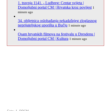
1. travnja 1141. - Ludbreg: Centar svijeta |
Domoljubni portal CM | Hrvatska kroz povijest
1
minute ago
34. obljetnica oslobađanja nekadašnjeg zloglasnog
neprijateljskog uporišta u Bučju
1 minute ago
Osam hrvatskih filmova na festivalu u Dresdenu |
Domoljubni portal CM | Kultura
1 minute ago