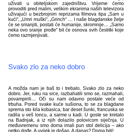
uživati u obiteljskom zajedništvu. Vrijeme ćemo
provoditi pred malim, velikim ekranima naših televizora
uživajući u bezbrojnim reprizama filmova tipa „Sam u
kući“, „Umri muški“, „Grinch“ … I naše blagdanske želje
će se smanjiti, postati će humanije, skromnije… „Samo
neka ovo sranje prođe“ bit će osnova svih čestitki koje
ćemo razmjenjivati.
Svako zlo za neko dobro
A možda nam je baš to i trebalo. Svako zlo za neko
dobro. Jer, ruku na srce, razbahatili smo se, razmahali,
povampirili… Oči su nam odavno postale veće od
trbuha. Pored svake kuće sušiona, to se za blagdane
sprema sto kila kobasica, bar deset šunki, francuska se
radila u veš loncu, a sarme u kadi. U goste se kretalo
na Badnjak, a iz njih dolazilo polovicom siječnja. U
međuvremenu smo doma imali pun stol delicija – ako
netko dođe. A uvijek je došao. A danas? Doma biti!