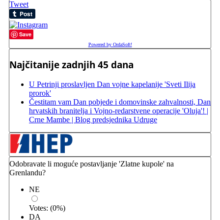
Tweet
Save
Powered by OrdaSoft!
Najčitanije zadnjih 45 dana
U Petrinji proslavljen Dan vojne kapelanije 'Sveti Ilija
prorok'
Čestitam vam Dan pobjede i domovinske zahvalnosti, Dan
hrvatskih branitelja i Vojno-redarstvene operacije 'Oluja'! |
Crne Mambe | Blog predsjednika Udruge
Odobravate li moguće postavljanje 'Zlatne kupole' na
Grenlandu?
NE
Votes:
(
0
%)
DA