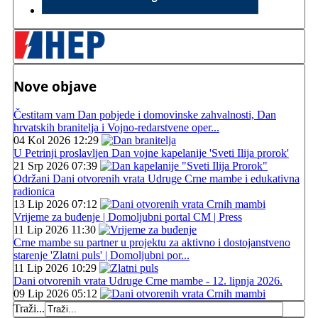
Nove objave
Čestitam vam Dan pobjede i domovinske zahvalnosti, Dan
hrvatskih branitelja i Vojno-redarstvene oper...
04 Kol 2026 12:29
U Petrinji proslavljen Dan vojne kapelanije 'Sveti Ilija prorok'
21 Srp 2026 07:39
Održani Dani otvorenih vrata Udruge Crne mambe i edukativna
radionica
13 Lip 2026 07:12
Vrijeme za buđenje | Domoljubni portal CM | Press
11 Lip 2026 11:30
Crne mambe su partner u projektu za aktivno i dostojanstveno
starenje 'Zlatni puls' | Domoljubni por...
11 Lip 2026 10:29
Dani otvorenih vrata Udruge Crne mambe - 12. lipnja 2026.
09 Lip 2026 05:12
Traži...