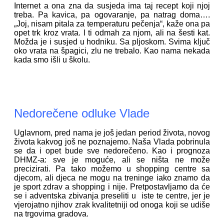
Internet a ona zna da susjeda ima taj recept koji njoj
treba. Pa kavica, pa ogovaranje, pa natrag doma….
„Joj, nisam pitala za temperaturu pečenja“, kaže ona pa
opet trk kroz vrata. I ti odmah za njom, ali na šesti kat.
Možda je i susjed u hodniku. Sa pljoskom. Svima ključ
oko vrata na špagici, zlu ne trebalo. Kao nama nekada
kada smo išli u školu.
Nedorečene odluke Vlade
Uglavnom, pred nama je još jedan period života, novog
života kakvog još ne poznajemo. Naša Vlada pobrinula
se da i opet bude sve nedorečeno. Kao i prognoza
DHMZ-a: sve je moguće, ali se ništa ne može
precizirati. Pa tako možemo u shopping centre sa
djecom, ali djeca ne mogu na treninge iako znamo da
je sport zdrav a shopping i nije. Pretpostavljamo da će
se i adventska zbivanja preseliti u iste te centre, jer je
vjerojatno njihov zrak kvalitetniji od onoga koji se udiše
na trgovima gradova.