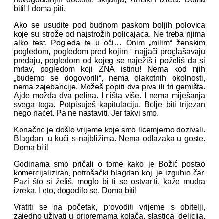
biti! I doma piti.
Ako se usudite pod budnom paskom boljih polovica
koje su strože od najstrožih policajaca. Ne treba njima
alko test. Pogleda te u oči… Onim „milim“ ženskim
pogledom, pogledom pred kojim i najjači proglašavaju
predaju, pogledom od kojeg se naježiš i poželiš da si
mrtav, pogledom koji ZNA istinu! Nema kod njih
„budemo se dogovorili“, nema olakotnih okolnosti,
nema zajebancije. Možeš popiti dva piva ili tri gemišta.
Ajde možda dva pelina. I ništa više. I nema miješanja
svega toga. Potpisuješ kapitulaciju. Bolje biti trijezan
nego načet. Pa ne nastaviti. Jer takvi smo.
Konačno je došlo vrijeme koje smo licemjerno dozivali.
Blagdani u kući s najbližima. Nema odlazaka u goste.
Doma biti!
Godinama smo pričali o tome kako je Božić postao
komercijaliziran, potrošački blagdan koji je izgubio čar.
Pazi što si želiš, moglo bi ti se ostvariti, kaže mudra
izreka. I eto, dogodilo se. Doma biti!
Vratiti se na početak, provoditi vrijeme s obitelji,
zajedno uživati u pripremama kolača, slastica, delicija,