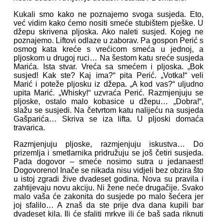
Kukali smo kako ne poznajemo svoga susjeda. Eto,
već vidim kako ćemo nositi smeće stubištem pješke. U
džepu skrivena pljoska. Ako naleti susjed. Kojeg ne
poznajemo. Liftovi odlaze u zaborav. Pa gospon Perić s
osmog kata kreće s vrećicom smeća u jednoj, a
pljoskom u drugoj ruci… Na šestom katu sreće susjeda
Marića. Ista stvar. Vreća sa smećem i pljoska. „Bok
susjed! Kak ste? Kaj ima?“ pita Perić. „Votka!“ veli
Marić i poteže pljosku iz džepa. „A kod vas?“ uljudno
upita Marić. „Whisky!“ uzvraća Perić. Razmjenjuju se
pljoske, ostalo malo kobasice u džepu… „Dobra!“,
slažu se susjedi. Na četvrtom katu nalijeću na susjeda
Gašparića… Skriva se iza lifta. U pljoski domaća
travarica.
Razmjenjuju pljoske, razmjenjuju iskustva… Do
prizemlja i smetlarnika pridružuju se još četiri susjeda.
Pada dogovor – smeće nosimo sutra u jedanaest!
Dogovoreno! Inače se nikada nisu vidjeli bez obzira što
u istoj zgradi žive dvadeset godina. Nova su pravila i
zahtijevaju novu akciju. Ni žene neće drugačije. Svako
malo vaša će zakonita do susjede po malo šećera jer
joj sfalilo… A znaš da ste prije dva dana kupili bar
dvadeset kila. Ili će sfaliti mrkve ili će baš sada riknuti