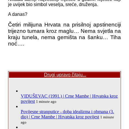
je uvijek bio simbol veselja, sreće, druženja.
A danas?
Četiri milijuna Hrvata na prisilnoj apstinenciji
trijezno tumara kroz maglu… Nema svjetla na
kraju tunela, nema gemišta na šanku… Tiha
noć….
Drugi upravo čitaju...
VIDUŠEVAC (1991.) | Crne Mambe | Hrvatska kroz
povijest
1 minute ago
Povijesne stranputice - doba idealizma i obmana (3.
dio) | Crne Mambe | Hrvatska kroz povijest
1 minute
ago