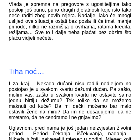
Vlada je spremna na pregovore s ugostiteljima iako
postoji još puno, puno drugih djelatnosti koje isto tako
neće raditi zbog novih mjera. Nadalje, iako će mnogi
uslijed ove situacije ostati bez posla ili će imati manje
prihode, nitko ne razmišlja o ovrhama, ratama kredita,
režijama… Sve to i dalje treba plaćati bez obzira što
plaću vidjeti nećete.
Tiha noć…
I za kraj… Nekada dućani nisu radili nedjeljom no
postojao je u svakom kvartu dežurni dućan. Pa zašto,
molim vas, zašto u svakom kvartu ne ostavite samo
jednu birtiju dežurnu? Tek toliko da se možemo
maknuti od kuće? Da mi dečki možemo bar malo
ostaviti žene na miru? Da im ne dosađujemo, da ne
smetamo, da ne cendramo i ne gnjavimo?
Uglavnom, pred nama je još jedan neizvjestan životni
period… Period čekanja, iščekivanja, nadanja…
Nikada tužniji najveseliji mjesec u godini. Mjesec koji