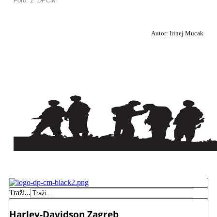
Foto: 1. DPCM
Autor: Irinej Mucak
Traži...
Harley-Davidson Zagreb