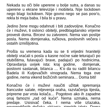
Nekada su oči bile uperene u bolje sutra, a danas su
uperene u ekrane televizije i mobitela. Nije lockdown
nego blagi lockdown. Nije govno nego se pas posr'o,
rekla bi moja baba. I bila bi u pravu.
Jedino žene mogu odahnuti i biti zadovoljne. Konačno
će i muževi, ti oslonci obitelji, predblagdansko vrijeme
provesti doma. Bircevi su zatvoreni. Nema van poslije
posla. Nema domjenaka, ručkova, poslovnih večera i
ostalih izmišljotina.
Prošla su vremena kada su se ti vrijedni hranitelji
obitelji vraćali s posla u kasne noćne sate teturajući po
stubištima, fulavajući brave, padajući po hodnicima.
Opravdanja uvijek ista: kraj godine, domjenak,
poslovni sastanak, bilanca … K'o da su radili bilancu
Badela ili Kutjevačkih vinograda. Nema toga ove
godine, nema vikend božićnih seminara… Doma biti!
Konačno će i muževi naučiti užitak spremanja
francuske salate, mljevenja oraha, razvlačenja tijesta,
pripreme par vrsta kolača… Pogotovo ako ih zapadne
onaj famozni „rad od kuće“. Nema uzmaka, nema
predaje. Usisivač čeka. I nema više izlazaka,
novogodišnjih dočeka, skijanja, zimskih izleta. Doma