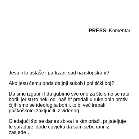
PRESS:
Komentar
Jesu li to ustaše i partizani sad na istoj strani?
Ako jesu čemu onda daljnji sukob i politički boj?
Da smo izgubili I da gubimo sve ono za što smo se ratu
borili jer su to neki od „naših“ predali u ruke onih protiv
čijih smo se ideologija borili, to bi već trebali
pučkoškolci zaključiti iz viđenog….
Gledajući što se danas zbiva i s kim ortači, prijateljuje
te surađuje, dođe čovjeku da sam sebe rani iz
zasjede…