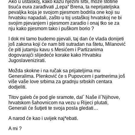
Ako u ustaškoj, kako kažu njezini srbi, može stotine
tisuća eura zarađivati „Lepa“ Brena, ta neprijateljska
pevaljka koja je svojom pjesmom bodrila one koji su
hrvatsku napadali, zašto u toj ustaškoj hrvatskoj ne bi
svojim pjevanjem i pjesmom zaradio i onaj tko se za
nju kako pjesmom tako i puškom borio ?
I dok mi tamo budemo pjevali, taj dan će vlada donijeti
još zakona koji će nam biti sutradan na štetu, Milanović
će piti jutarnju kavu s Mesićem i Partizanima
dogovarajći slijedeće korake kako Hrvatsku
Jugoslavenizirati.
Možda skokne i na ručak sa prijateljima mu
Generalima. Plenković će s Pupovcem i partnerima još
više vaše love srbima za gradnju srbskih centara
dodjeliti.
Titov galeb će pod gle sramote, dal` Naše il`Njihove,
hrvatskom šahovnicom na vezu u Rijeci plutati,
Generali će šutjeti te svoja posla gledati…
A narod će kao i uvijek naj*ebati.
A mi ?