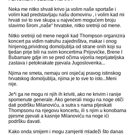
Neka me nitko shvati krivo ja volim naše sportaše i
volim kad predstavljaju našu domovinu , i volim kad mi
hrvati svi to sve skupa u najvećem mogućem broju
slavimo širom „naše“ hrvatske, nitko sretniji od mene.
Nitko sretniji od mene negoli kad Thompson organizira
koncert pa vidim natruhu zajedništva, makar i onog
hinjenog,prividnog domoljublja od strane onih koji su
tjedan prije bili na svim koncertima Prijovićke, Brene I
Bubamare gdje im se pred očima vijorila neprijateljska
zastava i petokrakate pjevala Jugoslovenka...
Njima ne smeta, nemaju oni osjećaj pravog istinskog
hrvatskog domoljublja, njima je to sve to isto...Meni
nije.
Je*i ga ne mogu ni njih ih kriviti, ako ne krivim i ranije
spomenute generale. Ako generali mogu na noge otiči
dati podršku Milanoviću, a sutra s nama pljeskati
Thompsonu na njegovu koncertu, ili s njim u konobama
pjesme pjevati a kasnije Milanoviću na noge ići
podršku davati.
Kako onda smijem i mogu zamjeriti mladeži što danas