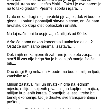
oznojiti, treba raditi, nešto činiti…Tako i je ovo barem ja
na to tako gledam. Pjesme, športa i igara….
I zato neka, dragi moji hrvateki pjevajte , dok vi budete
gledali u balun i ponavljali slavne pjesme, oni će nam
hrvatsku do kraja oteti opljačkati i uništiti.
Na taj način oni to uspjevaju činiti još od 90-te.
A što će nama nakon koncerata i utakmica ostati ?
Ostat će nam samo pjesma i zastava….
Dok i njih ne zamjene ili zabrane jer ste eto zaspali na
straži ili vas nije briga šta je bilo, a još manje što će
biti....
Dao dragi Bog neka na Hipodromu bude i milijun ljudi,
zamislite to?
Milijun zastava, milijun hrvatskih grla na jednom
mjestu, milijun ispijenih piva, milijun kupljenih majica,
milijun kupljenih karata. Domoljublje jest, i treba biti
temelj ekonomije, tad je društvu sve transparentnije i
poštenije.