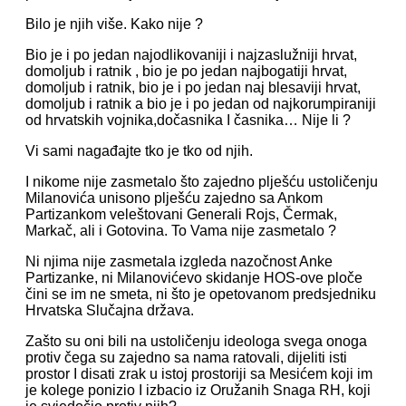
Bilo je njih više. Kako nije ?
Bio je i po jedan najodlikovaniji i najzaslužniji hrvat,
domoljub i ratnik , bio je po jedan najbogatiji hrvat,
domoljub i ratnik, bio je i po jedan naj blesaviji hrvat,
domoljub i ratnik a bio je i po jedan od najkorumpiraniji
od hrvatskih vojnika,dočasnika I časnika… Nije li ?
Vi sami nagađajte tko je tko od njih.
I nikome nije zasmetalo što zajedno plješću ustoličenju
Milanovića unisono plješću zajedno sa Ankom
Partizankom veleštovani Generali Rojs, Čermak,
Markač, ali i Gotovina. To Vama nije zasmetalo ?
Ni njima nije zasmetala izgleda nazočnost Anke
Partizanke, ni Milanovićevo skidanje HOS-ove ploče
čini se im ne smeta, ni što je opetovanom predsjedniku
Hrvatska Slučajna država.
Zašto su oni bili na ustoličenju ideologa svega onoga
protiv čega su zajedno sa nama ratovali, dijeliti isti
prostor I disati zrak u istoj prostoriji sa Mesićem koji im
je kolege ponizio I izbacio iz Oružanih Snaga RH, koji