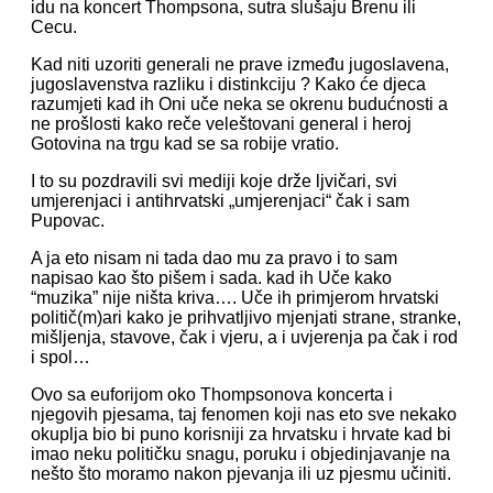
idu na koncert Thompsona, sutra slušaju Brenu ili
Cecu.
Kad niti uzoriti generali ne prave između jugoslavena,
jugoslavenstva razliku i distinkciju ? Kako će djeca
razumjeti kad ih Oni uče neka se okrenu budućnosti a
ne prošlosti kako reče veleštovani general i heroj
Gotovina na trgu kad se sa robije vratio.
I to su pozdravili svi mediji koje drže ljvičari, svi
umjerenjaci i antihrvatski „umjerenjaci“ čak i sam
Pupovac.
A ja eto nisam ni tada dao mu za pravo i to sam
napisao kao što pišem i sada. kad ih Uče kako
“muzika” nije ništa kriva…. Uče ih primjerom hrvatski
politič(m)ari kako je prihvatljivo mjenjati strane, stranke,
mišljenja, stavove, čak i vjeru, a i uvjerenja pa čak i rod
i spol…
Ovo sa euforijom oko Thompsonova koncerta i
njegovih pjesama, taj fenomen koji nas eto sve nekako
okuplja bio bi puno korisniji za hrvatsku i hrvate kad bi
imao neku političku snagu, poruku i objedinjavanje na
nešto što moramo nakon pjevanja ili uz pjesmu učiniti.