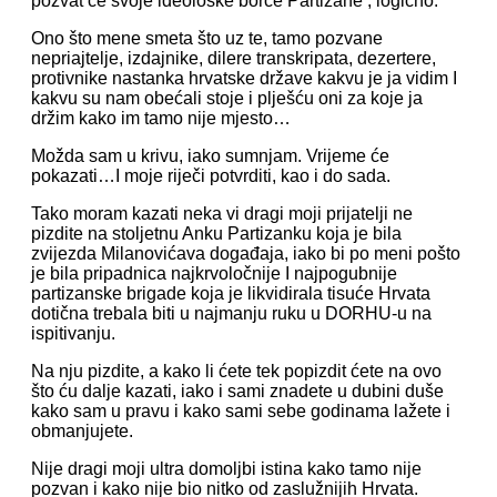
pozvat će svoje ideološke borce Partizane , logično.
Ono što mene smeta što uz te, tamo pozvane
nepriajtelje, izdajnike, dilere transkripata, dezertere,
protivnike nastanka hrvatske države kakvu je ja vidim I
kakvu su nam obećali stoje i plješću oni za koje ja
držim kako im tamo nije mjesto…
Možda sam u krivu, iako sumnjam. Vrijeme će
pokazati…I moje riječi potvrditi, kao i do sada.
Tako moram kazati neka vi dragi moji prijatelji ne
pizdite na stoljetnu Anku Partizanku koja je bila
zvijezda Milanovićava događaja, iako bi po meni pošto
je bila pripadnica najkrvoločnije I najpogubnije
partizanske brigade koja je likvidirala tisuće Hrvata
dotična trebala biti u najmanju ruku u DORHU-u na
ispitivanju.
Na nju pizdite, a kako li ćete tek popizdit ćete na ovo
što ću dalje kazati, iako i sami znadete u dubini duše
kako sam u pravu i kako sami sebe godinama lažete i
obmanjujete.
Nije dragi moji ultra domoljbi istina kako tamo nije
pozvan i kako nije bio nitko od zaslužnijih Hrvata.