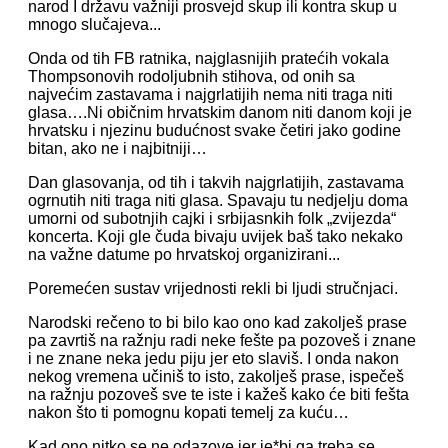
narod I državu važniji prosvejd skup ili kontra skup u
mnogo slučajeva...
Onda od tih FB ratnika, najglasnijih pratećih vokala
Thompsonovih rodoljubnih stihova, od onih sa
najvećim zastavama i najgrlatijih nema niti traga niti
glasa….Ni običnim hrvatskim danom niti danom koji je
hrvatsku i njezinu budućnost svake četiri jako godine
bitan, ako ne i najbitniji…
Dan glasovanja, od tih i takvih najgrlatijih, zastavama
ogrnutih niti traga niti glasa. Spavaju tu nedjelju doma
umorni od subotnjih cajki i srbijasnkih folk „zvijezda“
koncerta. Koji gle čuda bivaju uvijek baš tako nekako
na važne datume po hrvatskoj organizirani...
Poremećen sustav vrijednosti rekli bi ljudi stručnjaci.
Narodski rečeno to bi bilo kao ono kad zakolješ prase
pa zavrtiš na ražnju radi neke fešte pa pozoveš i znane
i ne znane neka jedu piju jer eto slaviš. I onda nakon
nekog vremena učiniš to isto, zakolješ prase, ispečeš
na ražnju pozoveš sve te iste i kažeš kako će biti fešta
nakon što ti pomognu kopati temelj za kuću…
Kad ono nitko se ne odazove jer je*bi ga treba se