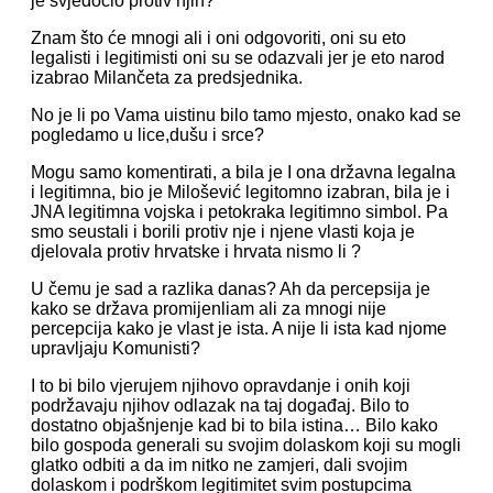
je svjedočio protiv njih?
Znam što će mnogi ali i oni odgovoriti, oni su eto
legalisti i legitimisti oni su se odazvali jer je eto narod
izabrao Milančeta za predsjednika.
No je li po Vama uistinu bilo tamo mjesto, onako kad se
pogledamo u lice,dušu i srce?
Mogu samo komentirati, a bila je I ona državna legalna
i legitimna, bio je Milošević legitomno izabran, bila je i
JNA legitimna vojska i petokraka legitimno simbol. Pa
smo seustali i borili protiv nje i njene vlasti koja je
djelovala protiv hrvatske i hrvata nismo li ?
U čemu je sad a razlika danas? Ah da percepsija je
kako se država promijenliam ali za mnogi nije
percepcija kako je vlast je ista. A nije li ista kad njome
upravljaju Komunisti?
I to bi bilo vjerujem njihovo opravdanje i onih koji
podržavaju njihov odlazak na taj događaj. Bilo to
dostatno objašnjenje kad bi to bila istina… Bilo kako
bilo gospoda generali su svojim dolaskom koji su mogli
glatko odbiti a da im nitko ne zamjeri, dali svojim
dolaskom i podrškom legitimitet svim postupcima