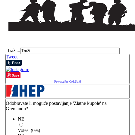
Traži...
Tweet
Save
Powered by OrdaSoft!
Odobravate li moguće postavljanje 'Zlatne kupole' na
Grenlandu?
NE
Votes:
(
0
%)