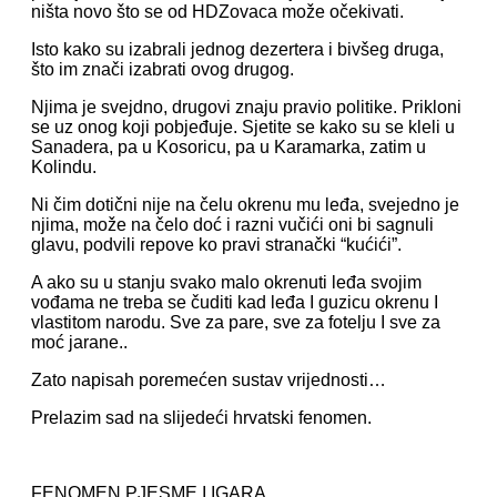
ništa novo što se od HDZovaca može očekivati.
Isto kako su izabrali jednog dezertera i bivšeg druga,
što im znači izabrati ovog drugog.
Njima je svejdno, drugovi znaju pravio politike. Prikloni
se uz onog koji pobjeđuje. Sjetite se kako su se kleli u
Sanadera, pa u Kosoricu, pa u Karamarka, zatim u
Kolindu.
Ni čim dotični nije na čelu okrenu mu leđa, svejedno je
njima, može na čelo doć i razni vučići oni bi sagnuli
glavu, podvili repove ko pravi stranački “kućići”.
A ako su u stanju svako malo okrenuti leđa svojim
vođama ne treba se čuditi kad leđa I guzicu okrenu I
vlastitom narodu. Sve za pare, sve za fotelju I sve za
moć jarane..
Zato napisah poremećen sustav vrijednosti…
Prelazim sad na slijedeći hrvatski fenomen.
FENOMEN PJESME I IGARA