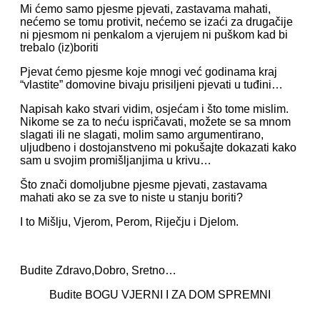
Mi ćemo samo pjesme pjevati, zastavama mahati,
nećemo se tomu protivit, nećemo se izaći za drugačije
ni pjesmom ni penkalom a vjerujem ni puškom kad bi
trebalo (iz)boriti
Pjevat ćemo pjesme koje mnogi već godinama kraj
“vlastite” domovine bivaju prisiljeni pjevati u tuđini…
Napisah kako stvari vidim, osjećam i što tome mislim.
Nikome se za to neću ispričavati, možete se sa mnom
slagati ili ne slagati, molim samo argumentirano,
uljudbeno i dostojanstveno mi pokušajte dokazati kako
sam u svojim promišljanjima u krivu…
Što znači domoljubne pjesme pjevati, zastavama
mahati ako se za sve to niste u stanju boriti?
I to Mišlju, Vjerom, Perom, Riječju i Djelom.
Budite Zdravo,Dobro, Sretno…
Budite BOGU VJERNI I ZA DOM SPREMNI