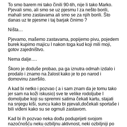
To smo barem mi tako činili 90-tih, nije li tako Marko.
Pjevali smo, ali smo se uz pjesmu I za nešto borili,
mahali smo zastavama ali smo se za njih borili. Što
danas uz te pjesme i taj barjak činimo ?
Ništa…
Pjevamo, mašemo zastavama, popijemo pivu, pojedem
burek kupimo majicu I nakon toga kud koji mili moji,
gotov zajedništvo.
Nema dalje….
Škoro je doduše probao, pa ga iznutra odmah izdalo i
prodalo i znamo na žalost kako je to po narod i
domovinu završilo.
A kad bi netko i pozvao ( a i sam znam da je tomu tako
jer sam na koži iskusio) sve te velike rodoljube I
domoljube koji su spremni satima čekati kartu, stajati
na snjegu kiši, suncu kako bi pjevali,dočekali sportaše i
bili viđeni kako su se ogrnuli zastavom.
Kad bi ih pozvao neka dođu poduprijeti svojom
nazoćnošću neku ozbiljnu aktivnost, neki ozbiljniji po