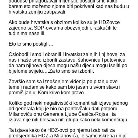
dodouše prilagođavali mijenjali, postigli smo kako
barem eto možemo njome biti pokriveni kad nas budu u
hrvatsku zemlju zatrpavali.
Ako bude hrvatska s obzirom koliko su je HDZovce
zajedno sa SDP-ovcama obezvrijedili, raskučili te
tuđinima naselili.
Eto to smo postigli…
Oslobodili smo i obranili Hrvatsku za njih i njihove, za
nas i naše smo izborili zastavu, šahovnicu I putovnicu
da nam njihova djeca mogu našu djecu mogu iseliti po
bijelome svijetu….Za to smo se izborili.
Završio sam sa iznošenjem viđenja po pitanju ove
teme i nadam se kako sam bio jasan u svom stavu i
promišljanju. Kom krivo kom pravo…
Koliko god neki negativistički komentirali izjavu jednog
od generala koji je bio na pantovčaku dati potporu
Milanoviću onu Generala Ljube Česića-Rojsa , ta
izjava nije niti blesava niti glupa kako neki komentiraju.
Ta izjava kako će HDZ-ovci po njemu izabirati za
predsjednika HDZ-a Milanovića, je samo iskrena i nije