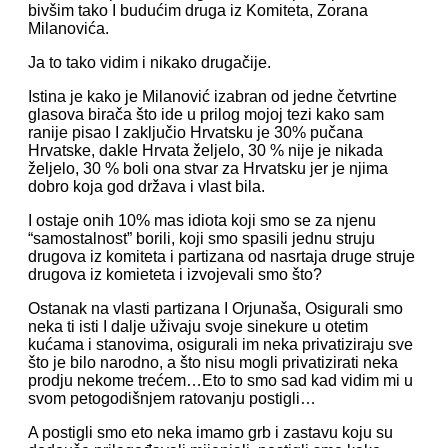
bivšim tako I budućim druga iz Komiteta, Zorana
Milanovića.
Ja to tako vidim i nikako drugačije.
Istina je kako je Milanović izabran od jedne četvrtine
glasova birača što ide u prilog mojoj tezi kako sam
ranije pisao I zaključio Hrvatsku je 30% pučana
Hrvatske, dakle Hrvata željelo, 30 % nije je nikada
željelo, 30 % boli ona stvar za Hrvatsku jer je njima
dobro koja god država i vlast bila.
I ostaje onih 10% mas idiota koji smo se za njenu
“samostalnost” borili, koji smo spasili jednu struju
drugova iz komiteta i partizana od nasrtaja druge struje
drugova iz komieteta i izvojevali smo što?
Ostanak na vlasti partizana I Orjunaša, Osigurali smo
neka ti isti I dalje uživaju svoje sinekure u otetim
kućama i stanovima, osigurali im neka privatiziraju sve
što je bilo narodno, a što nisu mogli privatizirati neka
prodju nekome trećem…Eto to smo sad kad vidim mi u
svom petogodišnjem ratovanju postigli…
A postigli smo eto neka imamo grb i zastavu koju su