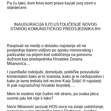
Pa ću tako, kom krivo kom pravo kazati svoj osvrt o
slijedećem:
INAUGURACIJA ILITI USTOLIČENJE NOVOG
STAROG KOMUNISTIČKOG PREDSJEDNIKA RH
Raspisali se mediji o dolasku najstarije ali ne
posljednje barem vidljivo po spisku mirovinskog i
partizanke na prijem kod ustoličenja na ponovnu
dužnost kao predsjednika Hrvatske Zorana
Milanovića…
I zavrištaše rodoljubi, domoljubi, političke posvuduše
komentatori kako je to sramota, kako je to nedopustivo i
kako je tamo trebala biti recimo Kata Šoljić ili najstariji
ili pak najzaslužniji hrvatski branitelj….
Meni to osobno nije čudno niti strano, pa svaka ptica
svome jatu leti nije li tako?
Neće Milanović pozvati HOS-ovce na svoje ustoličenje,