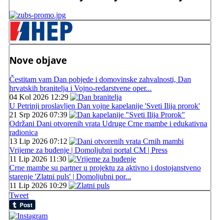
Nove objave
Čestitam vam Dan pobjede i domovinske zahvalnosti, Dan
hrvatskih branitelja i Vojno-redarstvene oper...
04 Kol 2026 12:29
U Petrinji proslavljen Dan vojne kapelanije 'Sveti Ilija prorok'
21 Srp 2026 07:39
Održani Dani otvorenih vrata Udruge Crne mambe i edukativna
radionica
13 Lip 2026 07:12
Vrijeme za buđenje | Domoljubni portal CM | Press
11 Lip 2026 11:30
Crne mambe su partner u projektu za aktivno i dostojanstveno
starenje 'Zlatni puls' | Domoljubni por...
11 Lip 2026 10:29
Tweet