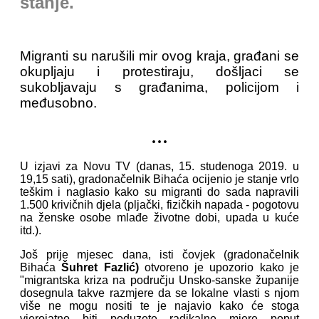
stanje.
Migranti su narušili mir ovog kraja, građani se
okupljaju i protestiraju, došljaci se
sukobljavaju s građanima, policijom i
međusobno.
...
U izjavi za Novu TV (danas, 15. studenoga 2019. u
19,15 sati), gradonačelnik Bihaća ocijenio je stanje vrlo
teškim i naglasio kako su migranti do sada napravili
1.500 krivičnih djela (pljački, fizičkih napada - pogotovu
na ženske osobe mlađe životne dobi, upada u kuće
itd.).
Još prije mjesec dana, isti čovjek (gradonačelnik
Bihaća
Šuhret Fazlić
)
otvoreno je upozorio kako je
"migrantska kriza na području Unsko-sanske županije
dosegnula takve razmjere da se lokalne vlasti s njom
više ne mogu nositi te je najavio kako će stoga
vjerojatno biti poduzete radikalne mjere poput