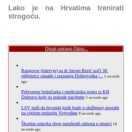
Lako je na Hrvatima trenirati
strogoću.
Drugi upravo čitaju...
Razgovor (intervju) sa dr Jurom Burić uoči 30.
obljetnice opsade i razaranja Dubrovnika |...
2 seconds
ago
Pritvorene bolničarka i medicinska sestra iz KB
Dubrave koje su pokrale pacijente
5 seconds ago
LSV traži da hrvatski jezik bude u službenoj uporabi
na cijelom teritoriju Vojvodine
8 seconds ago
Škorina ostavka zbog narušenih odnosa u stranci
18
seconds ago