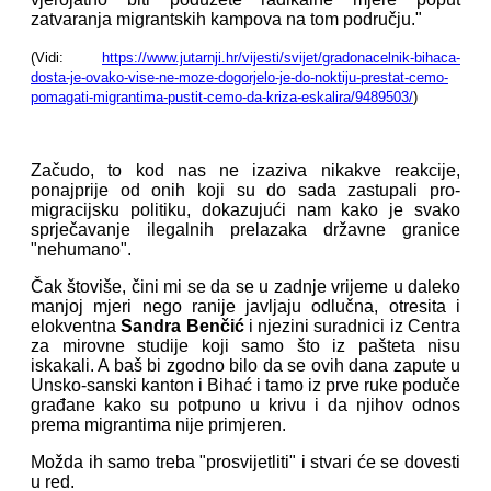
zatvaranja migrantskih kampova na tom području."
(Vidi:
https://www.jutarnji.hr/vijesti/svijet/gradonacelnik-bihaca-
dosta-je-ovako-vise-ne-moze-dogorjelo-je-do-noktiju-prestat-cemo-
pomagati-migrantima-pustit-cemo-da-kriza-eskalira/9489503/
)
Začudo, to kod nas ne izaziva nikakve reakcije,
ponajprije od onih koji su do sada zastupali pro-
migracijsku politiku, dokazujući nam kako je svako
sprječavanje ilegalnih prelazaka državne granice
"nehumano".
Čak štoviše, čini mi se da se u zadnje vrijeme u daleko
manjoj mjeri nego ranije javljaju odlučna, otresita i
elokventna
Sandra Benčić
i njezini suradnici iz Centra
za mirovne studije koji samo što iz pašteta nisu
iskakali. A baš bi zgodno bilo da se ovih dana zapute u
Unsko-sanski kanton i Bihać i tamo iz prve ruke poduče
građane kako su potpuno u krivu i da njihov odnos
prema migrantima nije primjeren.
Možda ih samo treba "prosvijetliti" i stvari će se dovesti
u red.