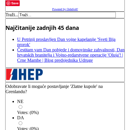
Save
Powered by OrdaSoft!
Traži...
Najčitanije zadnjih 45 dana
U Petrinji proslavljen Dan vojne kapelanije 'Sveti Ilija
prorok'
Čestitam vam Dan pobjede i domovinske zahvalnosti, Dan
hrvatskih branitelja i Vojno-redarstvene operacije 'Oluja'! |
Crne Mambe | Blog predsjednika Udruge
Odobravate li moguće postavljanje 'Zlatne kupole' na
Grenlandu?
NE
Votes:
(
0
%)
DA
Votes:
(
0
%)