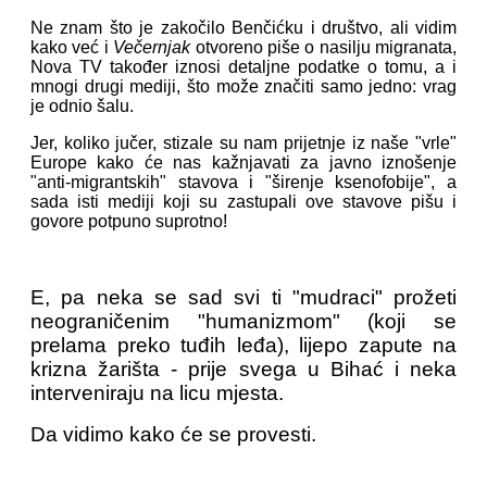
Ne znam što je zakočilo Benčićku i društvo, ali vidim
kako već i
Večernjak
otvoreno piše o nasilju migranata,
Nova TV također iznosi detaljne podatke o tomu, a i
mnogi drugi mediji, što može značiti samo jedno: vrag
je odnio šalu.
Jer, koliko jučer, stizale su nam prijetnje iz naše "vrle"
Europe kako će nas kažnjavati za javno iznošenje
"anti-migrantskih" stavova i "širenje ksenofobije", a
sada isti mediji koji su zastupali ove stavove pišu i
govore potpuno suprotno!
E, pa neka se sad svi ti "mudraci" prožeti
neograničenim "humanizmom" (koji se
prelama preko tuđih leđa), lijepo zapute na
krizna žarišta - prije svega u Bihać i neka
interveniraju na licu mjesta.
Da vidimo kako će se provesti.