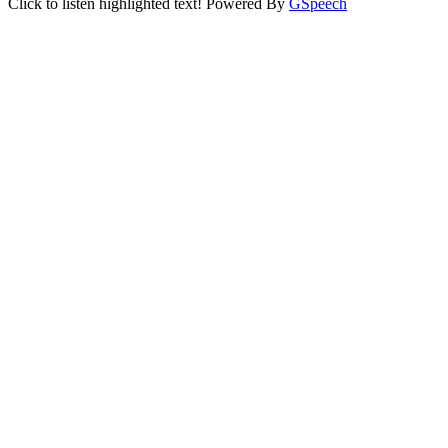
Click to listen highlighted text!
Powered By
GSpeech