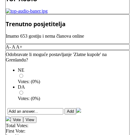
Trenutno posjetitelja
Imamo 653 gostiju i nema članova online
A-
A
A+
Odobravate li moguće postavljanje 'Zlatne kupole' na
Grenlandu?
NE
Votes:
(
0
%)
DA
Votes:
(
0
%)
Total Votes:
First Vote: