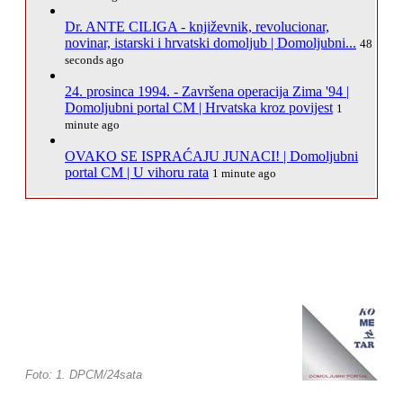
Dr. ANTE CILIGA - književnik, revolucionar,
novinar, istarski i hrvatski domoljub | Domoljubni...
48
seconds ago
24. prosinca 1994. - Završena operacija Zima '94 |
Domoljubni portal CM | Hrvatska kroz povijest
1
minute ago
OVAKO SE ISPRAĆAJU JUNACI! | Domoljubni
portal CM | U vihoru rata
1 minute ago
Foto: 1. DPCM/24sata