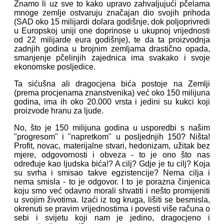
Znamo li uz sve to kako upravo zahvaljujući pčelama
mnoge zemlje ostvaruju značajan dio svojih prihoda
(SAD oko 15 milijardi dolara godišnje, dok poljoprivredi
u Europskoj uniji one doprinose u ukupnoj vrijednosti
od 22 milijarde eura godišnje), te da ta proizvodnja
zadnjih godina u brojnim zemljama drastično opada,
smanjenje pčelinjih zajednica ima svakako i svoje
ekonomske posljedice.
Ta sićušna ali dragocjena bića postoje na Zemlji
(prema procjenama znanstvenika) već oko 150 milijuna
godina, ima ih oko 20.000 vrsta i jedini su kukci koji
proizvode hranu za ljude.
No, što je 150 milijuna godina u usporedbi s našim
"progresom" i "napretkom" u posljednjih 150? Ništa!
Profit, novac, materijalne stvari, hedonizam, užitak bez
mjere, odgovornosti i obveza - to je ono što nas
određuje kao ljudska bića!? A cilj? Gdje je tu cilj? Koja
su svrha i smisao takve egzistencije? Nema cilja i
nema smisla - to je odgovor. I to je porazna činjenica
koju smo već odavno morali shvatiti i nešto promijeniti
u svojim životima. Izaći iz tog kruga, lišiti se besmisla,
okrenuti se pravim vrijednostima i povesti više računa o
sebi i svijetu koji nam je jedino, dragocjeno i