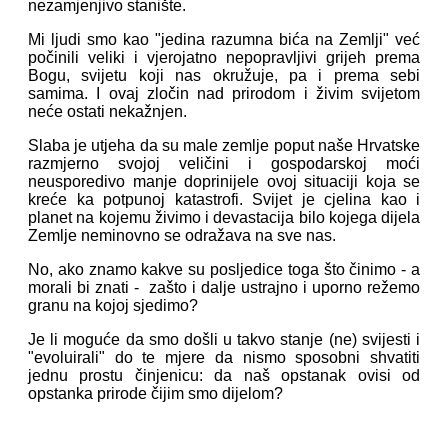
nezamjenjivo stanište.
Mi ljudi smo kao "jedina razumna bića na Zemlji" već
počinili veliki i vjerojatno nepopravljivi grijeh prema
Bogu, svijetu koji nas okružuje, pa i prema sebi
samima. I ovaj zločin nad prirodom i živim svijetom
neće ostati nekažnjen.
Slaba je utjeha da su male zemlje poput naše Hrvatske
razmjerno svojoj veličini i gospodarskoj moći
neusporedivo manje doprinijele ovoj situaciji koja se
kreće ka potpunoj katastrofi. Svijet je cjelina kao i
planet na kojemu živimo i devastacija bilo kojega dijela
Zemlje neminovno se odražava na sve nas.
No, ako znamo kakve su posljedice toga što činimo - a
morali bi znati - zašto i dalje ustrajno i uporno režemo
granu na kojoj sjedimo?
Je li moguće da smo došli u takvo stanje (ne) svijesti i
"evoluirali" do te mjere da nismo sposobni shvatiti
jednu prostu činjenicu: da naš opstanak ovisi od
opstanka prirode čijim smo dijelom?