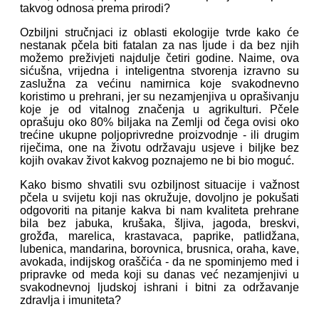
takvog odnosa prema prirodi?
Ozbiljni stručnjaci iz oblasti ekologije tvrde kako će
nestanak pčela biti fatalan za nas ljude i da bez njih
možemo preživjeti najdulje četiri godine. Naime, ova
sićušna, vrijedna i inteligentna stvorenja izravno su
zaslužna za većinu namirnica koje svakodnevno
koristimo u prehrani, jer su nezamjenjiva u oprašivanju
koje je od vitalnog značenja u agrikulturi. Pčele
oprašuju oko 80% biljaka na Zemlji od čega ovisi oko
trećine ukupne poljoprivredne proizvodnje - ili drugim
riječima, one na životu održavaju usjeve i biljke bez
kojih ovakav život kakvog poznajemo ne bi bio moguć.
Kako bismo shvatili svu ozbiljnost situacije i važnost
pčela u svijetu koji nas okružuje, dovoljno je pokušati
odgovoriti na pitanje kakva bi nam kvaliteta prehrane
bila bez jabuka, krušaka, šljiva, jagoda, breskvi,
grožđa, marelica, krastavaca, paprike, patlidžana,
lubenica, mandarina, borovnica, brusnica, oraha, kave,
avokada, indijskog oraščića - da ne spominjemo med i
pripravke od meda koji su danas već nezamjenjivi u
svakodnevnoj ljudskoj ishrani i bitni za održavanje
zdravlja i imuniteta?