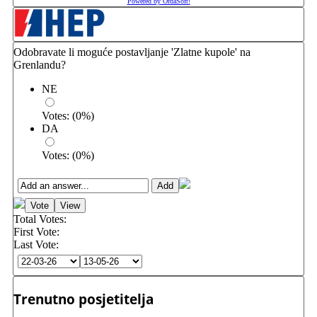
Powered by OrdaSoft!
Odobravate li moguće postavljanje 'Zlatne kupole' na
Grenlandu?
NE
Votes:
(
0
%)
DA
Votes:
(
0
%)
Total Votes:
First Vote:
Last Vote:
Trenutno posjetitelja