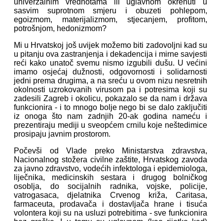
univerzalnim vrednotama ili uglavnom okrenuti u
sasvim suprotnom smjeru i obuzeti pohlepom,
egoizmom, materijalizmom, stjecanjem, profitom,
potrošnjom, hedonizmom?
Mi u Hrvatskoj još uvijek možemo biti zadovoljni kad su
u pitanju ova zastranjenja i dekadencija i mirne savjesti
reći kako unatoč svemu nismo izgubili dušu. U većini
imamo osjećaj dužnosti, odgovornosti i solidarnosti
jedni prema drugima, a na sreću u ovom nizu nesretnih
okolnosti uzrokovanih virusom pa i potresima koji su
zadesili Zagreb i okolicu, pokazalo se da nam i država
funkcionira - i to mnogo bolje nego bi se dalo zaključiti
iz onoga što nam zadnjih 20-ak godina nameću i
prezentiraju mediji u sveopćem crnilu koje neštedimice
prosipaju javnim prostorom.
Počevši od Vlade preko Ministarstva zdravstva,
Nacionalnog stožera civilne zaštite, Hrvatskog zavoda
za javno zdravstvo, vodećih infektologa i epidemiologa,
liječnika, medicinskih sestara i drugog bolničkog
osoblja, do socijalnih radnika, vojske, policije,
vatrogasaca, djelatnika Crvenog križa, Caritasa,
farmaceuta, prodavača i dostavljača hrane i tisuća
volontera koji su na usluzi potrebitima - sve funkcionira