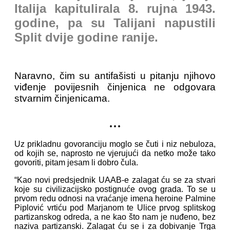
Italija kapitulirala 8. rujna 1943.
godine, pa su Talijani napustili
Split dvije godine ranije.
Naravno, čim su antifašisti u pitanju njihovo
viđenje povijesnih činjenica ne odgovara
stvarnim činjenicama.
...
Uz prikladnu govoranciju moglo se čuti i niz nebuloza,
od kojih se, naprosto ne vjerujući da netko može tako
govoriti, pitam jesam li dobro čula.
“Kao novi predsjednik UAAB-e zalagat ću se za stvari
koje su civilizacijsko postignuće ovog grada. To se u
prvom redu odnosi na vraćanje imena heroine Palmine
Piplović vrtiću pod Marjanom te Ulice prvog splitskog
partizanskog odreda, a ne kao što nam je nuđeno, bez
naziva partizanski. Zalagat ću se i za dobivanje Trga