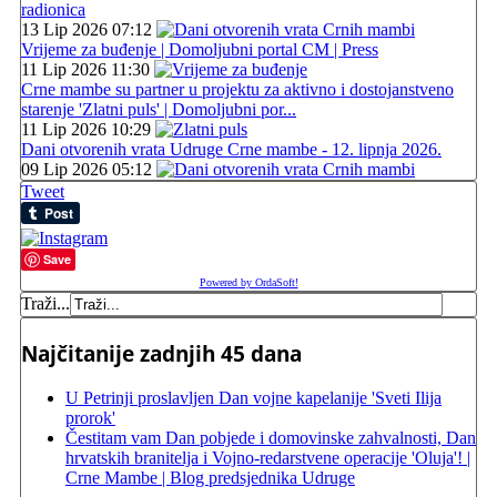
radionica
13 Lip 2026 07:12
Vrijeme za buđenje | Domoljubni portal CM | Press
11 Lip 2026 11:30
Crne mambe su partner u projektu za aktivno i dostojanstveno
starenje 'Zlatni puls' | Domoljubni por...
11 Lip 2026 10:29
Dani otvorenih vrata Udruge Crne mambe - 12. lipnja 2026.
09 Lip 2026 05:12
Tweet
Save
Powered by OrdaSoft!
Traži...
Najčitanije zadnjih 45 dana
U Petrinji proslavljen Dan vojne kapelanije 'Sveti Ilija
prorok'
Čestitam vam Dan pobjede i domovinske zahvalnosti, Dan
hrvatskih branitelja i Vojno-redarstvene operacije 'Oluja'! |
Crne Mambe | Blog predsjednika Udruge