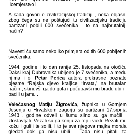
licemjerstvo !
A kada govori o civilizacijskoj tradiciji , neka objasni
zbog čega su ne poštujući tu civilizacijsku tradiciju
partizani pobili 600 svećenika i to na najbrutalniji
način?
Navesti ću samo nekoliko primjera od tih 600 pobijenih
svećenika:
1944. godine i to dan ranije 25. listopada na otočiću
Daksi kraj Dubrovnika ubijeno je 7 svećenika, a među
njima i o.
Petar Perica
autora prekrasne poznate
pjesme “Rajska djevo kraljice Hrvata,” na brutalan
način , skinuvši ga do gola i počupavši mu bradu ubili i
bacili u jamu .
Velečasnog Matiju Žigrovića
, župnika u Gornjem
Jesenju u Hrvatskom zagorju su partizani 17.srpnja
1943 . godine odveli u šumu silno su ga mučili i
zlostavljali. Vezali su ga konju za rep i vukli. Rezali mu
kožu i gulili te solili. I to je sve njegova majka morala
gledati dok ga nisu ubili . Tada nisu pitali za