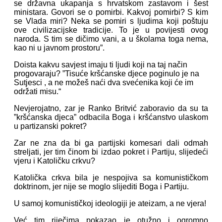
se državna ukapanja s hrvatskom zastavom i šest
ministara. Govori se o pomirbi. Kakvoj pomirbi? S kim
se Vlada miri? Neka se pomiri s ljudima koji poštuju
ove civilizacijske tradicije. To je u povijesti ovog
naroda. S tim se dičimo vani, a u školama toga nema,
kao ni u javnom prostoru”.
Doista kakvu savjest imaju ti ljudi koji na taj način
progovaraju?
”Tisuće kršćanske djece poginulo je na
Sutjesci , a ne možeš naći dva svećenika koji će im
održati misu.“
Nevjerojatno, zar je Ranko Britvić zaboravio da su ta
”kršćanska djeca” odbacila Boga i kršćanstvo ulaskom
u partizanski pokret?
Zar ne zna da bi ga partijski komesari dali odmah
streljati, jer tim činom bi izdao pokret i Partiju, slijedeći
vjeru i Katoličku crkvu?
Katolička crkva bila je nespojiva sa komunističkom
doktrinom, jer nije se moglo slijediti Boga i Partiju.
U samoj komunističkoj ideologiji je ateizam, a ne vjera!
Već tim riječima pokazao je otužno i ogromno