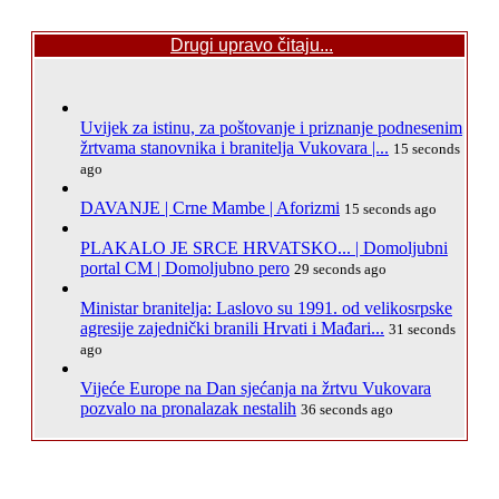
Drugi upravo čitaju...
Uvijek za istinu, za poštovanje i priznanje podnesenim
žrtvama stanovnika i branitelja Vukovara |...
15 seconds
ago
DAVANJE | Crne Mambe | Aforizmi
15 seconds ago
PLAKALO JE SRCE HRVATSKO... | Domoljubni
portal CM | Domoljubno pero
29 seconds ago
Ministar branitelja: Laslovo su 1991. od velikosrpske
agresije zajednički branili Hrvati i Mađari...
31 seconds
ago
Vijeće Europe na Dan sjećanja na žrtvu Vukovara
pozvalo na pronalazak nestalih
36 seconds ago