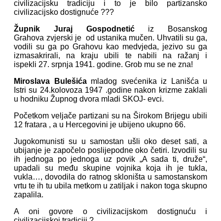
civilizacijsku tradiciju i to je bilo partizansko
civilizacijsko dostignuće ???
Župnik Juraj Gospodnetić
iz Bosanskog
Grahova zvjerski je od ustanika mučen. Uhvatili su ga,
vodili su ga po Grahovu kao medvjeda, jezivo su ga
izmasakrirali, na kraju ubili te nabili na ražanj i
ispekli
27. srpnja 1941. godine. Grob mu se ne zna!
Miroslava Bulešića
mladog svećenika iz Lanišća u
Istri su 24.kolovoza 1947 .godine nakon krizme zaklali
u hodniku Župnog dvora mladi SKOJ- evci.
Početkom veljače partizani su na Širokom Brijegu ubili
12 fratara , a u Hercegovini je ubijeno ukupno 66.
Jugokomunisti su u samostan ušli oko deset sati, a
ubijanje je započelo poslijepodne oko četiri. Izvodili su
ih jednoga po jednoga uz povik „A sada ti, druže“,
upadali su među skupine vojnika koja ih je tukla,
vukla…, dovodila do ratnog skloništa u samostanskom
vrtu te ih tu ubila metkom u zatiljak i nakon toga skupno
zapalila.
A oni govore o civilizacijskom dostignuću i
civilizacijskoj tradiciji ?