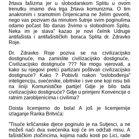
žrtava fašizma jer u slobodarskom Splitu u ovom
trenutku imamo dva trga žrtava komunizma. O tim
anakronim i sramotnim činjenicama ne želim govoriti,
nego vas pozivam da minutom šutnje svim poginulima
odamo počast što danas živimo u slobodnom Splitu.
Neka im je slava” kazao je novi čelnik Udruge
antifašista i antifašističkih boraca Splita dr. Zdravko
Roje.
Dr. Zdravko Roje poziva se na civilizacijsko
dostignuće, ma zamislite civilizacijsko dostignuće,
Civilizacijsko dostignuće ??? Ne mogu vjerovati, a
kako su njegovi pretci partizani poštivali civilizacijsko
dostignuće? Kako ? Pobivši nakon “oslobođenja”
inteligenciju, svećenike, obrtnike i sve one koji nisu bili
na liniji Komunističke partije! Gdje je bilo tada
civilizacijsko dostignuće? Gdje u primjeni Konvencije o
ratnim zarobljenicima i civilima?
Doista licemjerno do bola! A još je licemjernije
izlaganje Ranka Britvića:
”Tisuće kršćanske djece poginulo je na Sutjesci, a ne
možeš naći dva svećenika koji će im održati misu. A
fašističkim zločincima, kojima nađu kosti po Lici, rade