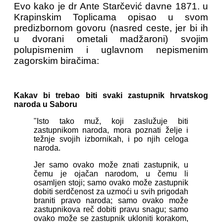
Evo kako je dr Ante Starčević davne 1871. u
Krapinskim Toplicama opisao u svom
predizbornom govoru (nasred ceste, jer bi ih
u dvorani ometali madžaroni) svojim
polupismenim i uglavnom nepismenim
zagorskim biračima:
Kakav bi trebao biti svaki zastupnik hrvatskog
naroda u Saboru
"Isto tako muž, koji zaslužuje biti
zastupnikom naroda, mora poznati želje i
težnje svojih izbornikah, i po njih celoga
naroda.
Jer samo ovako može znati zastupnik, u
čemu je ojačan narodom, u čemu li
osamljen stoji; samo ovako može zastupnik
dobiti serdčenost za uzmoći u svih prigodah
braniti pravo naroda; samo ovako može
zastupnikova reč dobiti pravu snagu; samo
ovako može se zastupnik ukloniti korakom,