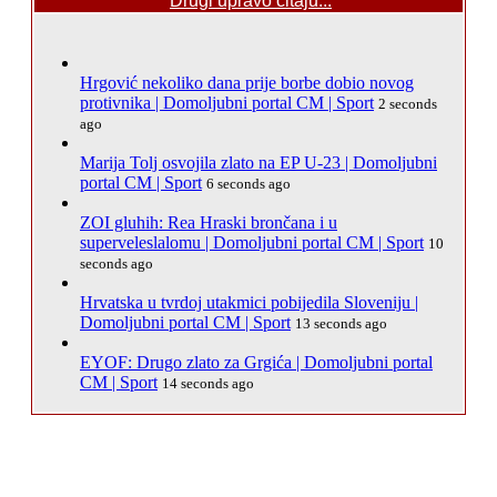
Drugi upravo čitaju...
Hrgović nekoliko dana prije borbe dobio novog
protivnika | Domoljubni portal CM | Sport
2 seconds
ago
Marija Tolj osvojila zlato na EP U-23 | Domoljubni
portal CM | Sport
6 seconds ago
ZOI gluhih: Rea Hraski brončana i u
superveleslalomu | Domoljubni portal CM | Sport
10
seconds ago
Hrvatska u tvrdoj utakmici pobijedila Sloveniju |
Domoljubni portal CM | Sport
13 seconds ago
EYOF: Drugo zlato za Grgića | Domoljubni portal
CM | Sport
14 seconds ago