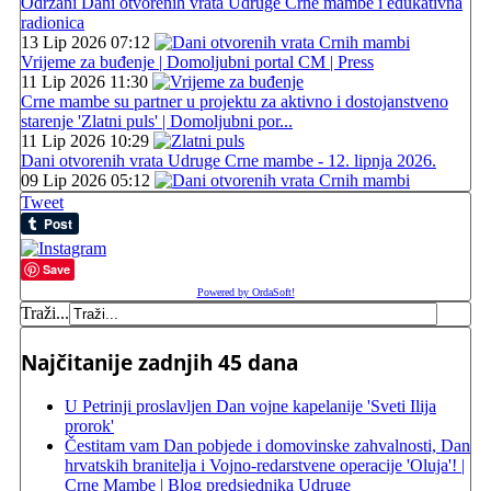
Održani Dani otvorenih vrata Udruge Crne mambe i edukativna
radionica
13 Lip 2026 07:12
Vrijeme za buđenje | Domoljubni portal CM | Press
11 Lip 2026 11:30
Crne mambe su partner u projektu za aktivno i dostojanstveno
starenje 'Zlatni puls' | Domoljubni por...
11 Lip 2026 10:29
Dani otvorenih vrata Udruge Crne mambe - 12. lipnja 2026.
09 Lip 2026 05:12
Tweet
Save
Powered by OrdaSoft!
Traži...
Najčitanije zadnjih 45 dana
U Petrinji proslavljen Dan vojne kapelanije 'Sveti Ilija
prorok'
Čestitam vam Dan pobjede i domovinske zahvalnosti, Dan
hrvatskih branitelja i Vojno-redarstvene operacije 'Oluja'! |
Crne Mambe | Blog predsjednika Udruge