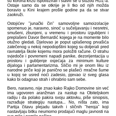
su korona krizu ispolitizirali i stavili se u službu HDZ-a.
Ostaje samo da se otkrije je li tko od njih možda
boravio u Kini krajem prošle godine pa da se stvar
zaokruži.
Ostojićev "junački čin" samovoljne samoizolacije
spomenuo je, naravno, sinoć u sučeljavanju i nesretni,
smušeni, zbunjeni, u vremenu i prostoru izgubljeni i
preplašeni Davor Bernardić kojega je na momente bilo
otužno gledati. Djelovao je poput uplašenog prvašića
zatečenog u nekoj nepodopštini kojeg su dotjerali pred
ravnatelja škole kojemu mora položiti račune. O strahu
svjedoče i povremeni napadi panike, dezorijentacija u
prostoru i gubljenje osjećaja za minimum kulture
dijaloga i parlamentarizma. Sličio mi je onom liku iz
narodne priče koji je panično se plašeći mračne šume
u kojoj se usred noći zadesio, pjevao iz sveg glasa
kako bi odagnao strah i ohrabrio sam sebe.
Bero, naravno, nije znao kako Rajko Domovine sin već
ima ugovoren aranžman za nastup na Obiteljskom
radiju i da polako pakira svoju aktovku, piše sinopsis,
razrađuje strategiju nastupa... No, ništa zato, ima
Partija čitavu plejadu takvih i sličnih "heroja" koji
nastavljaju bitku neumorno prodajući maglu javnosti na