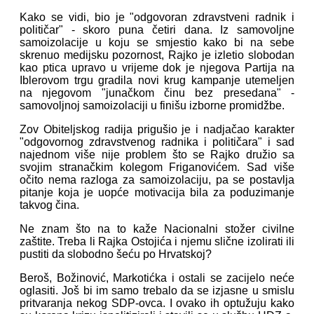
Kako se vidi, bio je "odgovoran zdravstveni radnik i
političar" - skoro puna četiri dana. Iz samovoljne
samoizolacije u koju se smjestio kako bi na sebe
skrenuo medijsku pozornost, Rajko je izletio slobodan
kao ptica upravo u vrijeme dok je njegova Partija na
Iblerovom trgu gradila novi krug kampanje utemeljen
na njegovom "junačkom činu bez presedana" -
samovoljnoj samoizolaciji u finišu izborne promidžbe.
Zov Obiteljskog radija prigušio je i nadjačao karakter
"odgovornog zdravstvenog radnika i političara" i sad
najednom više nije problem što se Rajko družio sa
svojim stranačkim kolegom Friganovićem. Sad više
očito nema razloga za samoizolaciju, pa se postavlja
pitanje koja je uopće motivacija bila za poduzimanje
takvog čina.
Ne znam što na to kaže Nacionalni stožer civilne
zaštite. Treba li Rajka Ostojića i njemu slične izolirati ili
pustiti da slobodno šeću po Hrvatskoj?
Beroš, Božinović, Markotićka i ostali se zacijelo neće
oglasiti. Još bi im samo trebalo da se izjasne u smislu
pritvaranja nekog SDP-ovca. I ovako ih optužuju kako