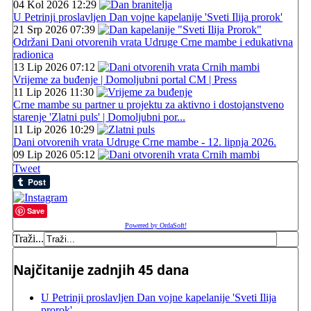
04 Kol 2026 12:29
U Petrinji proslavljen Dan vojne kapelanije 'Sveti Ilija prorok'
21 Srp 2026 07:39
Održani Dani otvorenih vrata Udruge Crne mambe i edukativna
radionica
13 Lip 2026 07:12
Vrijeme za buđenje | Domoljubni portal CM | Press
11 Lip 2026 11:30
Crne mambe su partner u projektu za aktivno i dostojanstveno
starenje 'Zlatni puls' | Domoljubni por...
11 Lip 2026 10:29
Dani otvorenih vrata Udruge Crne mambe - 12. lipnja 2026.
09 Lip 2026 05:12
Tweet
Save
Powered by OrdaSoft!
Traži...
Najčitanije zadnjih 45 dana
U Petrinji proslavljen Dan vojne kapelanije 'Sveti Ilija
prorok'