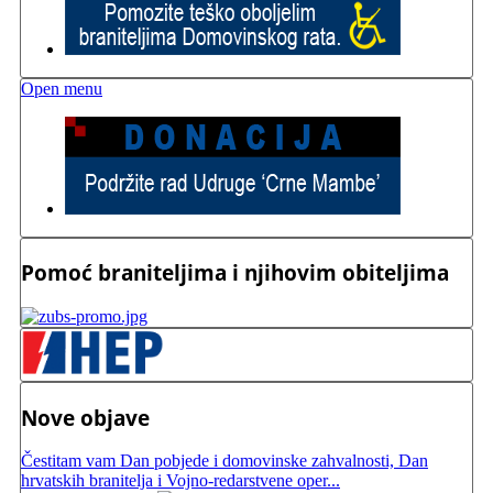
Open menu
Pomoć braniteljima i njihovim obiteljima
Nove objave
Čestitam vam Dan pobjede i domovinske zahvalnosti, Dan
hrvatskih branitelja i Vojno-redarstvene oper...