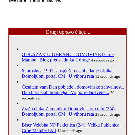
sve mile i nemile načine.
Drugi upravo čitaju...
ODLAZAK U OBRANU DOMOVINE | Crne
Mambe | Blog predsjednika Udruge
4 seconds ago
6. prosinca 1991. - uspješno oslobađanje Lipika |
Domoljubni portal CM | U vihoru rata
12 seconds ago
Čestitam vam Dan pobjede i domovinske zahvalnosti,
Dan hrvatskih branitelja i Vojno-redarstvene...
20
seconds ago
Zračna luka Zemunik u Domovinskom ratu (2/4) |
Domoljubni portal CM | U vihoru rata
28 seconds ago
Biser Velebita NP Paklenica (2/4): Velika Paklenica |
Crne Mambe | Art
44 seconds ago