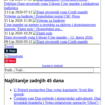
Održani Dani otvorenih vrata Udruge Crne mambe i edukativna
radionica
13 Lip 2026 07:12
Vrijeme za buđenje | Domoljubni portal CM | Press
11 Lip 2026 11:30
Crne mambe su partner u projektu za aktivno i dostojanstveno
starenje 'Zlatni puls' | Domoljubni por...
11 Lip 2026 10:29
Dani otvorenih vrata Udruge Crne mambe - 12. lipnja 2026.
09 Lip 2026 05:12
Tweet
Save
Powered by OrdaSoft!
Traži...
Najčitanije zadnjih 45 dana
U Petrinji proslavljen Dan vojne kapelanije 'Sveti Ilija
prorok'
Čestitam vam Dan pobjede i domovinske zahvalnosti, Dan
hrvatskih branitelja i Vojno-redarstvene operacije 'Oluja'! |