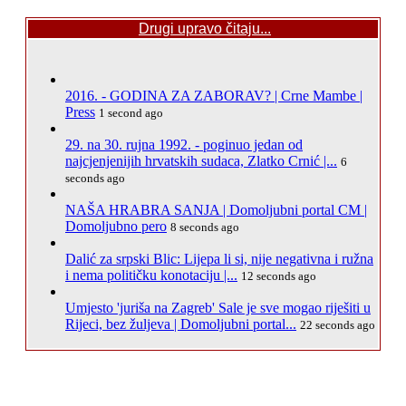
Drugi upravo čitaju...
2016. - GODINA ZA ZABORAV? | Crne Mambe |
Press
1 second ago
29. na 30. rujna 1992. - poginuo jedan od
najcjenjenijih hrvatskih sudaca, Zlatko Crnić |...
6
seconds ago
NAŠA HRABRA SANJA | Domoljubni portal CM |
Domoljubno pero
8 seconds ago
Dalić za srpski Blic: Lijepa li si, nije negativna i ružna
i nema političku konotaciju |...
12 seconds ago
Umjesto 'juriša na Zagreb' Sale je sve mogao riješiti u
Rijeci, bez žuljeva | Domoljubni portal...
22 seconds ago