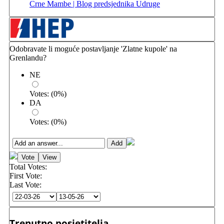
Crne Mambe | Blog predsjednika Udruge
Odobravate li moguće postavljanje 'Zlatne kupole' na
Grenlandu?
NE
Votes:
(
0
%)
DA
Votes:
(
0
%)
Total Votes:
First Vote:
Last Vote:
Trenutno posjetitelja