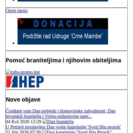
Open menu
Pomoć braniteljima i njihovim obiteljima
Nove objave
Čestitam vam Dan pobjede i domovinske zahvalnosti, Dan
hrvatskih branitelja i Vojno-redarstvene oper...
04 Kol 2026 12:29
U Petrinji proslavljen Dan vojne kapelanije 'Sveti Ilija prorok'
21 Srp 2026 07:39