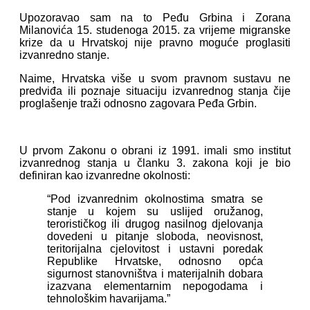
Upozoravao sam na to Peđu Grbina i Zorana
Milanovića 15. studenoga 2015. za vrijeme migranske
krize da u Hrvatskoj nije pravno moguće proglasiti
izvanredno stanje.
Naime, Hrvatska više u svom pravnom sustavu ne
predviđa ili poznaje situaciju izvanrednog stanja čije
proglašenje traži odnosno zagovara Peđa Grbin.
U prvom Zakonu o obrani iz 1991. imali smo institut
izvanrednog stanja u članku 3. zakona koji je bio
definiran kao izvanredne okolnosti:
“Pod izvanrednim okolnostima smatra se
stanje u kojem su uslijed oružanog,
terorističkog ili drugog nasilnog djelovanja
dovedeni u pitanje sloboda, neovisnost,
teritorijalna cjelovitost i ustavni poredak
Republike Hrvatske, odnosno opća
sigurnost stanovništva i materijalnih dobara
izazvana elementarnim nepogodama i
tehnološkim havarijama.”