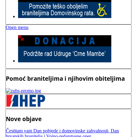
Open menu
Pomoć braniteljima i njihovim obiteljima
Nove objave
Čestitam vam Dan pobjede i domovinske zahvalnosti, Dan
hrvatskih branitelja i Vojno-redarstvene oper...