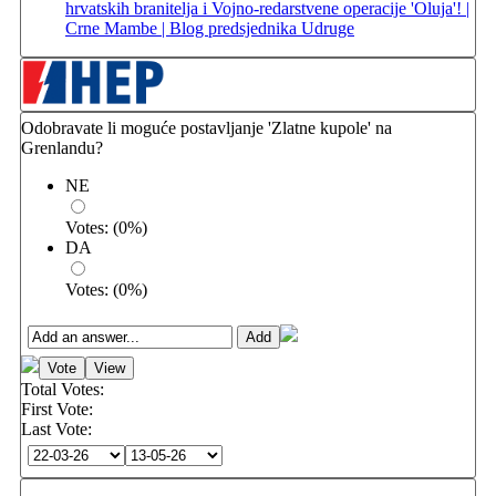
hrvatskih branitelja i Vojno-redarstvene operacije 'Oluja'! |
Crne Mambe | Blog predsjednika Udruge
Odobravate li moguće postavljanje 'Zlatne kupole' na
Grenlandu?
NE
Votes:
(
0
%)
DA
Votes:
(
0
%)
Total Votes:
First Vote:
Last Vote: