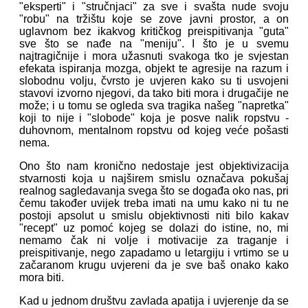
"eksperti" i "stručnjaci" za sve i svašta nude svoju
"robu" na tržištu koje se zove javni prostor, a on
uglavnom bez ikakvog kritičkog preispitivanja "guta"
sve što se nađe na "meniju". I što je u svemu
najtragičnije i mora užasnuti svakoga tko je svjestan
efekata ispiranja mozga, objekt te agresije na razum i
slobodnu volju, čvrsto je uvjeren kako su ti usvojeni
stavovi izvorno njegovi, da tako biti mora i drugačije ne
može; i u tomu se ogleda sva tragika našeg "napretka"
koji to nije i "slobode" koja je posve nalik ropstvu -
duhovnom, mentalnom ropstvu od kojeg veće pošasti
nema.
Ono što nam kronično nedostaje jest objektivizacija
stvarnosti koja u najširem smislu označava pokušaj
realnog sagledavanja svega što se događa oko nas, pri
čemu također uvijek treba imati na umu kako ni tu ne
postoji apsolut u smislu objektivnosti niti bilo kakav
"recept" uz pomoć kojeg se dolazi do istine, no, mi
nemamo čak ni volje i motivacije za traganje i
preispitivanje, nego zapadamo u letargiju i vrtimo se u
začaranom krugu uvjereni da je sve baš onako kako
mora biti.
Kad u jednom društvu zavlada apatija i uvjerenje da se