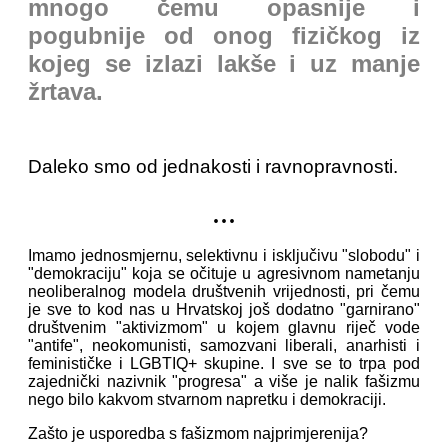
mnogo čemu opasnije i
pogubnije od onog fizičkog iz
kojeg se izlazi lakše i uz manje
žrtava.
Daleko smo od jednakosti i ravnopravnosti.
...
Imamo jednosmjernu, selektivnu i isključivu "slobodu" i
"demokraciju" koja se očituje u agresivnom nametanju
neoliberalnog modela društvenih vrijednosti, pri čemu
je sve to kod nas u Hrvatskoj još dodatno "garnirano"
društvenim "aktivizmom" u kojem glavnu riječ vode
"antife", neokomunisti, samozvani liberali, anarhisti i
feminističke i LGBTIQ+ skupine. I sve se to trpa pod
zajednički nazivnik "progresa" a više je nalik fašizmu
nego bilo kakvom stvarnom napretku i demokraciji.
Zašto je usporedba s fašizmom najprimjerenija?