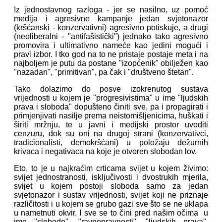
Iz jednostavnog razloga - jer se nasilno, uz pomoć
medija i agresivne kampanje jedan svjetonazor
(kršćanski - konzervativni) agresivno potiskuje, a drugi
(neoliberalni - "antifašistički") jednako tako agresivno
promovira i ultimativno nameće kao jedini mogući i
pravi izbor. I tko god na to ne pristaje postaje meta i na
najboljem je putu da postane "izopćenik" obilježen kao
"nazadan", "primitivan", pa čak i "društveno štetan".
Tako dolazimo do posve izokrenutog sustava
vrijednosti u kojem je "progresivistima" u ime "ljudskih
prava i sloboda" dopušteno činiti sve, pa i propagirati i
primjenjivati nasilje prema neistomišljenicima, huškati i
širiti mržnju, te u javni i medijski prostor uvoditi
cenzuru, dok su oni na drugoj strani (konzervativci,
tradicionalisti, demokršćani) u položaju dežurnih
krivaca i negativaca na koje je otvoren slobodan lov.
Eto, to je u najkraćim crticama svijet u kojem živimo:
svijet jednostranosti, isključivosti i dvostrukih mjerila,
svijet u kojem postoji sloboda samo za jedan
svjetonazor i sustav vrijednosti, svijet koji ne priznaje
različitosti i u kojem se grubo gazi sve što se ne uklapa
u nametnuti okvir. I sve se to čini pred našim očima u
ime "slobode", "ravnopravnosti", "ljudskih prava",