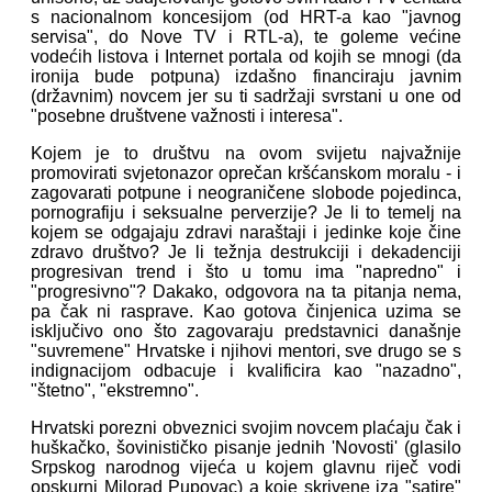
s nacionalnom koncesijom (od HRT-a kao "javnog
servisa", do Nove TV i RTL-a), te goleme većine
vodećih listova i Internet portala od kojih se mnogi (da
ironija bude potpuna) izdašno financiraju javnim
(državnim) novcem jer su ti sadržaji svrstani u one od
"posebne društvene važnosti i interesa".
Kojem je to društvu na ovom svijetu najvažnije
promovirati svjetonazor oprečan kršćanskom moralu - i
zagovarati potpune i neograničene slobode pojedinca,
pornografiju i seksualne perverzije? Je li to temelj na
kojem se odgajaju zdravi naraštaji i jedinke koje čine
zdravo društvo? Je li težnja destrukciji i dekadenciji
progresivan trend i što u tomu ima "napredno" i
"progresivno"? Dakako, odgovora na ta pitanja nema,
pa čak ni rasprave. Kao gotova činjenica uzima se
isključivo ono što zagovaraju predstavnici današnje
"suvremene" Hrvatske i njihovi mentori, sve drugo se s
indignacijom odbacuje i kvalificira kao "nazadno",
"štetno", "ekstremno".
Hrvatski porezni obveznici svojim novcem plaćaju čak i
huškačko, šovinističko pisanje jednih 'Novosti' (glasilo
Srpskog narodnog vijeća u kojem glavnu riječ vodi
opskurni Milorad Pupovac) a koje skrivene iza "satire"