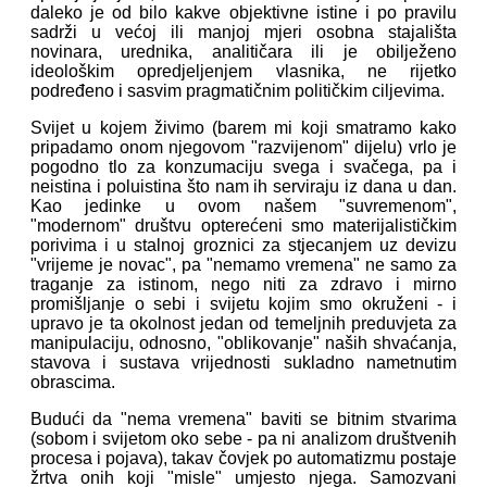
daleko je od bilo kakve objektivne istine i po pravilu
sadrži u većoj ili manjoj mjeri osobna stajališta
novinara, urednika, analitičara ili je obilježeno
ideološkim opredjeljenjem vlasnika, ne rijetko
podređeno i sasvim pragmatičnim političkim ciljevima.
Svijet u kojem živimo (barem mi koji smatramo kako
pripadamo onom njegovom "razvijenom" dijelu) vrlo je
pogodno tlo za konzumaciju svega i svačega, pa i
neistina i poluistina što nam ih serviraju iz dana u dan.
Kao jedinke u ovom našem "suvremenom",
"modernom" društvu opterećeni smo materijalističkim
porivima i u stalnoj groznici za stjecanjem uz devizu
"vrijeme je novac", pa "nemamo vremena" ne samo za
traganje za istinom, nego niti za zdravo i mirno
promišljanje o sebi i svijetu kojim smo okruženi - i
upravo je ta okolnost jedan od temeljnih preduvjeta za
manipulaciju, odnosno, "oblikovanje" naših shvaćanja,
stavova i sustava vrijednosti sukladno nametnutim
obrascima.
Budući da "nema vremena" baviti se bitnim stvarima
(sobom i svijetom oko sebe - pa ni analizom društvenih
procesa i pojava), takav čovjek po automatizmu postaje
žrtva onih koji "misle" umjesto njega. Samozvani