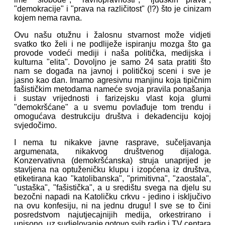
"demokracije" i "prava na različitost" (!?) što je cinizam
kojem nema ravna.
Ovu našu otužnu i žalosnu stvarnost može vidjeti
svatko tko želi i ne podliježe ispiranju mozga što ga
provode vodeći mediji i naša politička, medijska i
kulturna "elita". Dovoljno je samo 24 sata pratiti što
nam se događa na javnoj i političkoj sceni i sve je
jasno kao dan. Imamo agresivnu manjinu koja tipičnim
fašističkim metodama nameće svoja pravila ponašanja
i sustav vrijednosti i farizejsku vlast koja glumi
"demokršćane" a u svemu povlađuje tom trendu i
omogućava destrukciju društva i dekadenciju kojoj
svjedočimo.
I nema tu nikakve javne rasprave, sučeljavanja
argumenata, nikakvog društvenog dijaloga.
Konzervativna (demokršćanska) struja unaprijed je
stavljena na optuženičku klupu i izopćena iz društva,
etiketirana kao "katolibanska", "primitivna", "zaostala",
"ustaška", "fašistička", a u središtu svega na djelu su
bezočni napadi na Katoličku crkvu - jedino i isključivo
na ovu konfesiju, ni na jednu drugu! I sve se to čini
posredstvom najutjecajnijih medija, orkestrirano i
unisono, uz sudjelovanje gotovo svih radio i TV centara