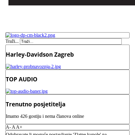
Traži...
Harley-Davidson Zagreb
TOP AUDIO
Trenutno posjetitelja
Imamo 426 gostiju i nema članova online
A-
A
A+
Odobravate li moguće postavljanje 'Zlatne kupole' na