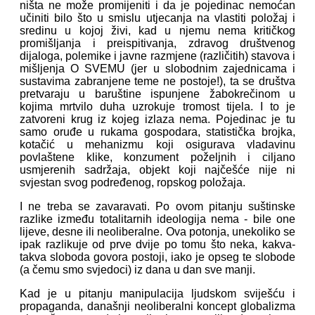
ništa ne može promijeniti i da je pojedinac nemoćan
učiniti bilo što u smislu utjecanja na vlastiti položaj i
sredinu u kojoj živi, kad u njemu nema kritičkog
promišljanja i preispitivanja, zdravog društvenog
dijaloga, polemike i javne razmjene (različitih) stavova i
mišljenja O SVEMU (jer u slobodnim zajednicama i
sustavima zabranjene teme ne postoje!), ta se društva
pretvaraju u baruštine ispunjene žabokrečinom u
kojima mrtvilo duha uzrokuje tromost tijela. I to je
zatvoreni krug iz kojeg izlaza nema. Pojedinac je tu
samo oruđe u rukama gospodara, statistička brojka,
kotačić u mehanizmu koji osigurava vladavinu
povlaštene klike, konzument poželjnih i ciljano
usmjerenih sadržaja, objekt koji najčešće nije ni
svjestan svog podređenog, ropskog položaja.
I ne treba se zavaravati. Po ovom pitanju suštinske
razlike između totalitarnih ideologija nema - bile one
lijeve, desne ili neoliberalne. Ova potonja, unekoliko se
ipak razlikuje od prve dvije po tomu što neka, kakva-
takva sloboda govora postoji, iako je opseg te slobode
(a čemu smo svjedoci) iz dana u dan sve manji.
Kad je u pitanju manipulacija ljudskom sviješću i
propaganda, današnji neoliberalni koncept globalizma