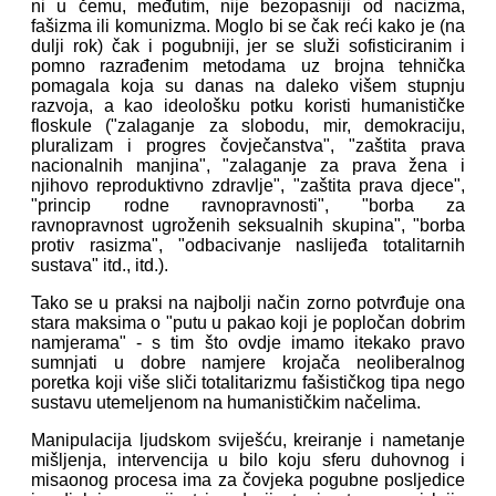
ni u čemu, međutim, nije bezopasniji od nacizma,
fašizma ili komunizma. Moglo bi se čak reći kako je (na
dulji rok) čak i pogubniji, jer se služi sofisticiranim i
pomno razrađenim metodama uz brojna tehnička
pomagala koja su danas na daleko višem stupnju
razvoja, a kao ideološku potku koristi humanističke
floskule ("zalaganje za slobodu, mir, demokraciju,
pluralizam i progres čovječanstva", "zaštita prava
nacionalnih manjina", "zalaganje za prava žena i
njihovo reproduktivno zdravlje", "zaštita prava djece",
"princip rodne ravnopravnosti", "borba za
ravnopravnost ugroženih seksualnih skupina", "borba
protiv rasizma", "odbacivanje naslijeđa totalitarnih
sustava" itd., itd.).
Tako se u praksi na najbolji način zorno potvrđuje ona
stara maksima o "putu u pakao koji je popločan dobrim
namjerama" - s tim što ovdje imamo itekako pravo
sumnjati u dobre namjere krojača neoliberalnog
poretka koji više sliči totalitarizmu fašističkog tipa nego
sustavu utemeljenom na humanističkim načelima.
Manipulacija ljudskom sviješću, kreiranje i nametanje
mišljenja, intervencija u bilo koju sferu duhovnog i
misaonog procesa ima za čovjeka pogubne posljedice