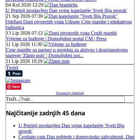
04 Kol 2026 12:29
U Petrinji proslavljen Dan vojne kapelanije 'Sveti Ilija prorok'
21 Srp 2026 07:39
Održani Dani otvorenih vrata Udruge Crne mambe i edukativna
radionica
13 Lip 2026 07:12
Vrijeme za buđenje | Domoljubni portal CM | Press
11 Lip 2026 11:30
Crne mambe su partner u projektu za aktivno i dostojanstveno
starenje 'Zlatni puls' | Domoljubni por...
11 Lip 2026 10:29
Tweet
Save
Powered by OrdaSoft!
Traži...
Najčitanije zadnjih 45 dana
U Petrinji proslavljen Dan vojne kapelanije 'Sveti Ilija
prorok'
Čestitam vam Dan pobjede i domovinske zahvalnosti, Dan