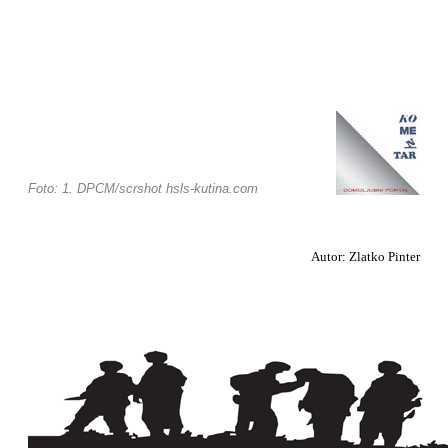
Foto: 1. DPCM/scrshot hsls-kutina.com
Autor: Zlatko Pinter