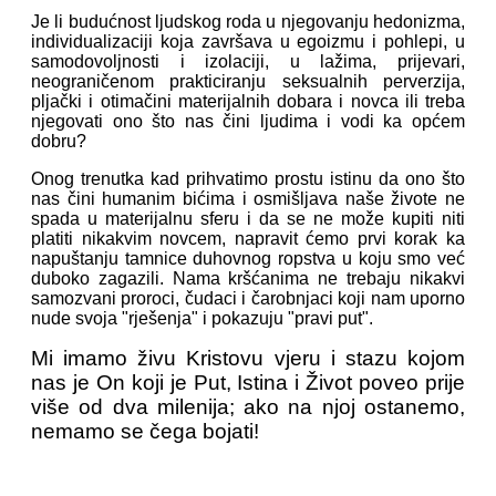
Je li budućnost ljudskog roda u njegovanju hedonizma,
individualizaciji koja završava u egoizmu i pohlepi, u
samodovoljnosti i izolaciji, u lažima, prijevari,
neograničenom prakticiranju seksualnih perverzija,
pljački i otimačini materijalnih dobara i novca ili treba
njegovati ono što nas čini ljudima i vodi ka općem
dobru?
Onog trenutka kad prihvatimo prostu istinu da ono što
nas čini humanim bićima i osmišljava naše živote ne
spada u materijalnu sferu i da se ne može kupiti niti
platiti nikakvim novcem, napravit ćemo prvi korak ka
napuštanju tamnice duhovnog ropstva u koju smo već
duboko zagazili. Nama kršćanima ne trebaju nikakvi
samozvani proroci, čudaci i čarobnjaci koji nam uporno
nude svoja "rješenja" i pokazuju "pravi put".
Mi imamo živu Kristovu vjeru i stazu kojom
nas je On koji je Put, Istina i Život poveo prije
više od dva milenija; ako na njoj ostanemo,
nemamo se čega bojati!