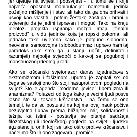
jer djeluje na svijest i podsvijest - i u tomu se i krije
najveća opasnost manipulacije: nametnuti jedinki
poželjno mišljenje ili stav, ali tako da ga ona prihvati i
usvoji kao vlastiti i potom žestoko zastupa i brani u
uvjerenju da je jedini ispravan i moguć. Tako na kraju
ideolozi projekta ispiranja mozga imaju "finalni
proizvod" u vidu jedinke koja je ropski pokorna, ali
jednako tako uvjerena kako je potpuno slobodna,
neovisna, samosvojna i slobodoumna; i upravo nam taj
paradoks (ako smo ga u stanju uočiti, definirati i
razumjeti) najbolje svjedoči o kakvoj se pogubnoj i
monstruoznoj ideologiji radi.
Ako se kršćanski svjetonazor danas izjednačava s
ekstremizmom i fašizmom, uputno je zapitati se: od
čega se sastoji ono što stoji nasuprot ovom pogledu na
svijet? Što je agenda "moderne ljevice", liberalizma ili
anarhizma? Polazeći od toga kako je većini ljudi posve
jasno što su zasade kršćanstva i na čemu se ono
temelji, te da su postulati na kojima ovaj nauk počiva
bezuvjetna ljubav prema bližnjem, mir, solidarnost i
težnja ka istini - postavlja se pitanje sadržaja
filozofskog (ili ideološkog) pogleda na svijet i ljudsku
egzistenciju onih koji se tako oštro protive kršćanstvu i
načelima što ih ono zagovara i promiče.