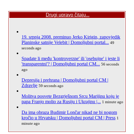
Drugi upravo čitaju...
19. srpnja 2008. preminuo Jerko Kirigin, zapovjedik
Planinske satnije Velebit | Domoljubni portal...
49
seconds ago
Spadate li među 'kontroverzne' ili 'osebujne' i jeste li
'transparentni'? | Domoljubni portal CM...
56 seconds
ago
Depresija i prehrana | Domoljubni portal CM |
Zdravlje
59 seconds ago
Molitva posvete Bezgrješnom Srcu Marijinu koju je
papa Franjo molio za Rusiju i Ukrajinu |...
1 minute ago
Da ima obraza Budimir Lončar nikad ne bi nogom
kročio u Hrvatsku | Domoljubni portal CM | Press
1
minute ago