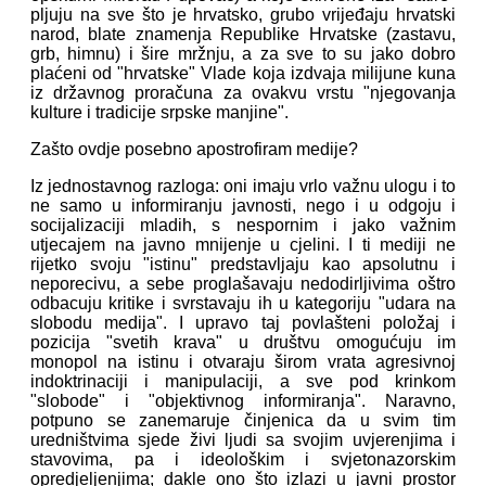
pljuju na sve što je hrvatsko, grubo vrijeđaju hrvatski
narod, blate znamenja Republike Hrvatske (zastavu,
grb, himnu) i šire mržnju, a za sve to su jako dobro
plaćeni od "hrvatske" Vlade koja izdvaja milijune kuna
iz državnog proračuna za ovakvu vrstu "njegovanja
kulture i tradicije srpske manjine".
Zašto ovdje posebno apostrofiram medije?
Iz jednostavnog razloga: oni imaju vrlo važnu ulogu i to
ne samo u informiranju javnosti, nego i u odgoju i
socijalizaciji mladih, s nespornim i jako važnim
utjecajem na javno mnijenje u cjelini. I ti mediji ne
rijetko svoju "istinu" predstavljaju kao apsolutnu i
neporecivu, a sebe proglašavaju nedodirljivima oštro
odbacuju kritike i svrstavaju ih u kategoriju "udara na
slobodu medija". I upravo taj povlašteni položaj i
pozicija "svetih krava" u društvu omogućuju im
monopol na istinu i otvaraju širom vrata agresivnoj
indoktrinaciji i manipulaciji, a sve pod krinkom
"slobode" i "objektivnog informiranja". Naravno,
potpuno se zanemaruje činjenica da u svim tim
uredništvima sjede živi ljudi sa svojim uvjerenjima i
stavovima, pa i ideološkim i svjetonazorskim
opredjeljenjima; dakle ono što izlazi u javni prostor